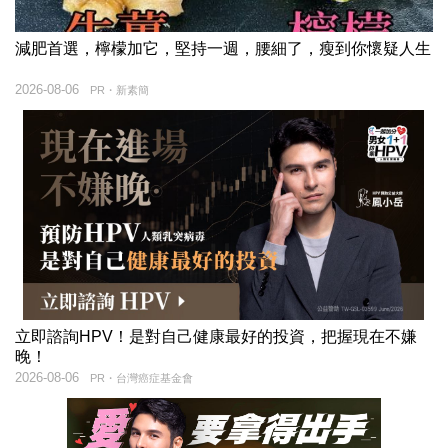
減肥首選，檸檬加它，堅持一週，腰細了，瘦到你懷疑人生
2026-08-06
PR・新素簡
立即諮詢HPV！是對自己健康最好的投資，把握現在不嫌
晚！
2026-08-06
PR・台灣癌症基金會