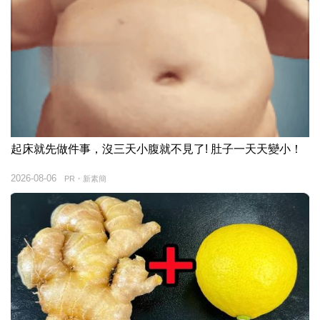
起床就先做件事，沒三天小腹就不見了! 肚子一天天變小！
2026-08-06
PR・新素簡