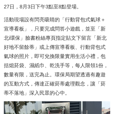
27日，8月3日下午3點至8點登場。
活動現場設有閃亮吸睛的「行動背包式氣球＋
宣導看板」，只要完成問答小遊戲，並至「新
北i環保」臉書粉絲專頁指定貼文下留言「新北
好地不留餘蒂」或上傳宣導看板、行動背包式
氣球的照片，即可兌換限量實用生活小禮，包
括熄菸袋、濕紙巾、乾洗手等，每人限領1份，
數量有限，送完為止。環保局期望透過有趣遊
的互動方式，傳達正確菸蒂處理觀念，讓「菸
蒂不落地」深入民眾的心中。