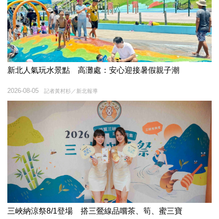
新北人氣玩水景點 高灘處：安心迎接暑假親子潮
2026-08-05
記者黃村杉／新北報導
三峽納涼祭8/1登場 搭三鶯線品嚐茶、筍、蜜三寶