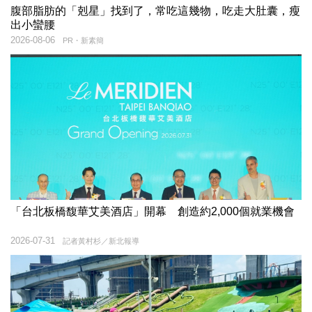
腹部脂肪的「剋星」找到了，常吃這幾物，吃走大肚囊，瘦
出小蠻腰
2026-08-06
PR・新素簡
「台北板橋馥華艾美酒店」開幕 創造約2,000個就業機會
2026-07-31
記者黃村杉／新北報導