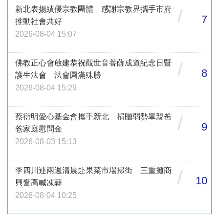
新北表揚績優宗教團體 感謝宗教界攜手市府
/
7
推動社會共好
2026-08-04 15:07
佛教正心會啟建恭祝觀世音菩薩成道紀念日暨
/
8
護生法會 法會圓滿殊勝
2026-08-04 15:29
蔡衍明愛心基金會攜手新北 捐贈弱勢單親爸
/
9
爸家庭慰問金
2026-08-03 15:13
李四川連兩週清晨赴果菜市場掃街 三重攤商
/
10
興奮高喊凍蒜
2026-08-04 10:25