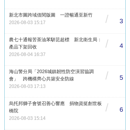
新北市圖跨域借閱版圖 一證暢通至新竹
/
3
2026-08-03 15:17
農七十通報苦茶油苯駢芘超標 新北衛生局：
/
4
產品下架回收
2026-08-04 16:37
海山警分局「2026城鎮韌性防空演習協調
/
5
會」 跨機構齊心共築安全防線
2026-08-03 17:13
烏托邦獅子會號召善心響應 捐物資挺創世板
/
6
橋院
2026-08-03 15:14