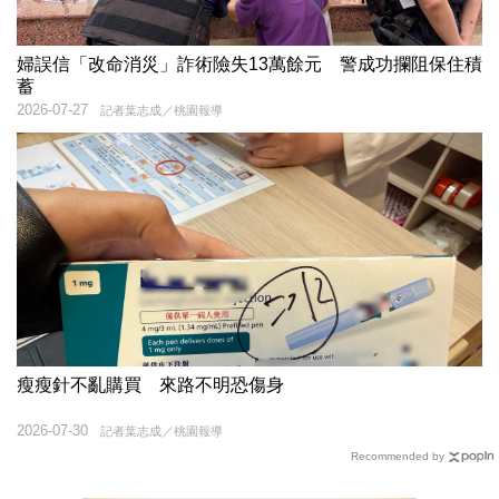
婦誤信「改命消災」詐術險失13萬餘元 警成功攔阻保住積
蓄
2026-07-27
記者葉志成／桃園報導
瘦瘦針不亂購買 來路不明恐傷身
2026-07-30
記者葉志成／桃園報導
Recommended by