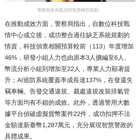
警察局吳局長說明智慧轉型規劃。
在推動成效方面，警察局指出，自數位科技戰
情中心成立後，成功整合過往缺乏系統規劃的
情資，科技偵查相關預算較前（113）年度增加
46%，研發小組人力也由原本3人擴編至6人、
幣流分析小組則增加至22人，專業人力顯著提
升；AI巡防系統覆蓋率成長達137%，在發還失
竊車輛、告發交通違規、裁處違規改裝排氣管
等方面均有不錯的成效。此外，透過警用大數
據平台偵破虛擬貨幣案件22件，成功扣押不法
金額達新臺幣1,287萬元，充分展現智慧警政的
具體成果。