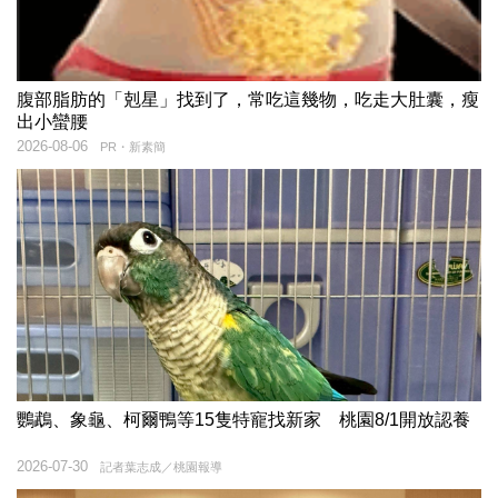
腹部脂肪的「剋星」找到了，常吃這幾物，吃走大肚囊，瘦
出小蠻腰
2026-08-06
PR・新素簡
鸚鵡、象龜、柯爾鴨等15隻特寵找新家 桃園8/1開放認養
2026-07-30
記者葉志成／桃園報導