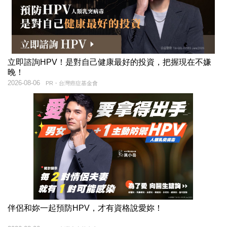
立即諮詢HPV！是對自己健康最好的投資，把握現在不嫌
晚！
2026-08-06
PR・台灣癌症基金會
伴侶和妳一起預防HPV，才有資格說愛妳！