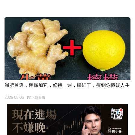
減肥首選，檸檬加它，堅持一週，腰細了，瘦到你懷疑人生
2026-08-06
PR・新素簡