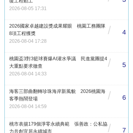
復工程動工
2026-08-05 17:31
2026國家卓越建設獎成果耀眼 桃園工務團隊
/
4
8項工程獲獎
2026-08-04 17:28
桃園盃3對3籃球賽爆AI灌水爭議 民進黨團提4
/
5
大重點要求徹查
2026-08-04 14:33
海客三部曲翻轉珍珠海岸新風貌 2026桃園海
/
6
客季熱鬧登場
2026-08-04 14:59
桃市表揚179個淨零永續典範 張善政：公私協
/
7
力共創宜居永續城市