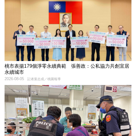
桃市表揚179個淨零永續典範 張善政：公私協力共創宜居
永續城市
2026-08-05
記者葉志成／桃園報導