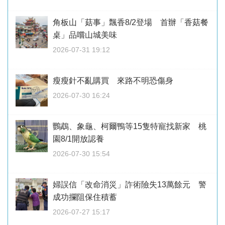
角板山「菇事」飄香8/2登場 首辦「香菇餐
桌」品嚐山城美味
2026-07-31 19:12
瘦瘦針不亂購買 來路不明恐傷身
2026-07-30 16:24
鸚鵡、象龜、柯爾鴨等15隻特寵找新家 桃
園8/1開放認養
2026-07-30 15:54
婦誤信「改命消災」詐術險失13萬餘元 警
成功攔阻保住積蓄
2026-07-27 15:17