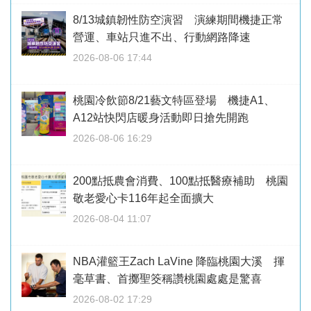
8/13城鎮韌性防空演習 演練期間機捷正常
營運、車站只進不出、行動網路降速
2026-08-06 17:44
桃園冷飲節8/21藝文特區登場 機捷A1、
A12站快閃店暖身活動即日搶先開跑
2026-08-06 16:29
200點抵農會消費、100點抵醫療補助 桃園
敬老愛心卡116年起全面擴大
2026-08-04 11:07
NBA灌籃王Zach LaVine 降臨桃園大溪 揮
毫草書、首擲聖筊稱讚桃園處處是驚喜
2026-08-02 17:29