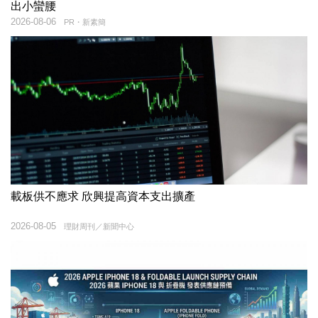
出小蠻腰
2026-08-06
PR・新素簡
載板供不應求 欣興提高資本支出擴產
2026-08-05
理財周刊／新聞中心