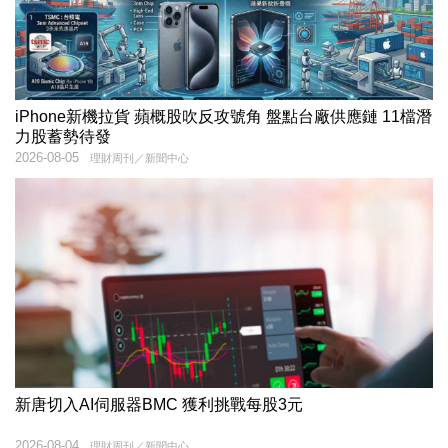
iPhone新機拉貨 蘋概股吹反攻號角 盤點台廠供應鏈 11檔潛
力股蓄勢待發
2026-08-05
理財周刊／新聞中心
新唐切入AI伺服器BMC 獲利挑戰每股3元
2026-08-04
理財周刊／新聞中心