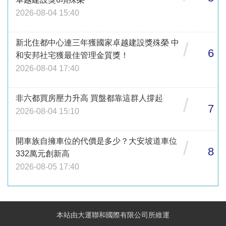
2026-08-04 15:40
新北住都中心連三年獲國家卓越建設獎殊榮 中
/
6
和安邦社宅獲最佳管理金質獎！
2026-08-04 17:40
非六都買房壓力升高 買盤都靠這群人撐起
/
7
2026-08-04 15:10
開車族自擁車位的代價是多少？大安坡道車位
/
8
332萬元創新高
2026-08-05 17:40
本站由大運聯和國際有限公司所維運