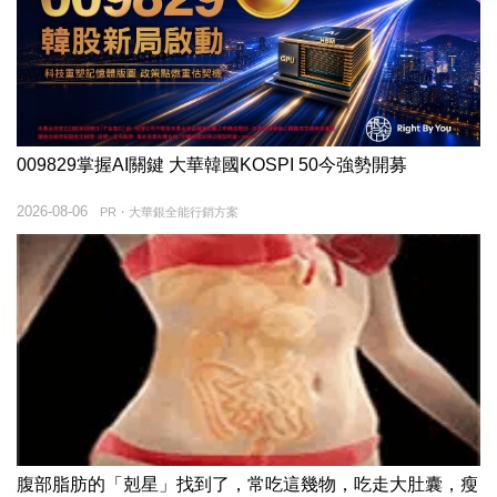
009829掌握AI關鍵 大華韓國KOSPI 50今強勢開募
2026-08-06
PR・大華銀全能行銷方案
腹部脂肪的「剋星」找到了，常吃這幾物，吃走大肚囊，瘦