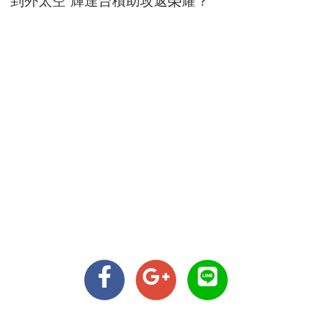
到外太空 輝達台積助攻返榮耀？