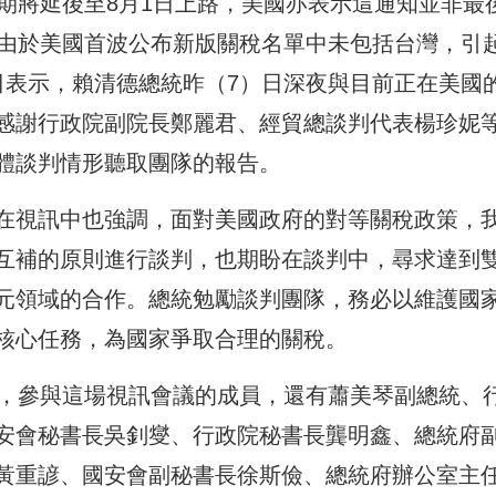
期將延後至8月1日上路，美國亦表示這通知並非最
。由於美國首波公布新版關稅名單中未包括台灣，引
日表示，賴清德總統昨（7）日深夜與目前正在美國
感謝行政院副院長鄭麗君、經貿總談判代表楊珍妮
體談判情形聽取團隊的報告。
在視訊中也強調，面對美國政府的對等關稅政策，
互補的原則進行談判，也期盼在談判中，尋求達到
元領域的合作。總統勉勵談判團隊，務必以維護國
核心任務，為國家爭取合理的關稅。
鐘，參與這場視訊會議的成員，還有蕭美琴副總統、
安會秘書長吳釗燮、行政院秘書長龔明鑫、總統府
黃重諺、國安會副秘書長徐斯儉、總統府辦公室主