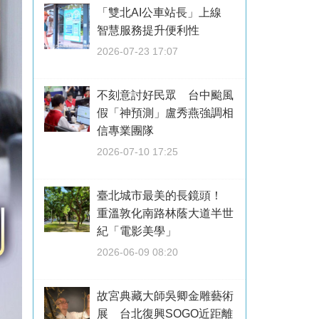
「雙北AI公車站長」上線
智慧服務提升便利性
2026-07-23 17:07
不刻意討好民眾 台中颱風
假「神預測」盧秀燕強調相
信專業團隊
2026-07-10 17:25
臺北城市最美的長鏡頭！
重溫敦化南路林蔭大道半世
紀「電影美學」
2026-06-09 08:20
故宮典藏大師吳卿金雕藝術
展 台北復興SOGO近距離