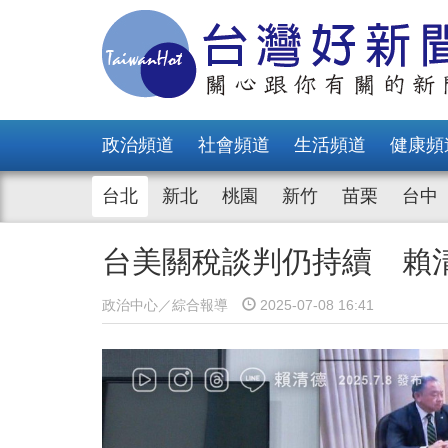
政治頻道
社會頻道
生活頻道
健康頻
台北
新北
桃園
新竹
苗栗
台中
台美關稅談判仍持續 賴
政治中心／綜合報導
2025-07-08 16:41