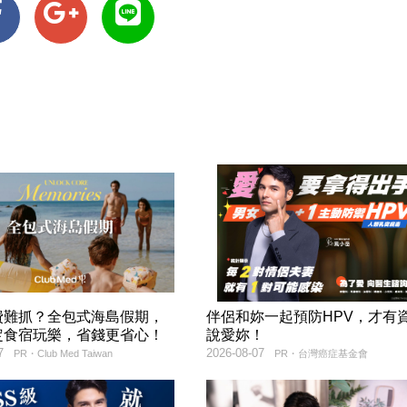
費難抓？全包式海島假期，
伴侶和妳一起預防HPV，才有
定食宿玩樂，省錢更省心！
說愛妳！
7
2026-08-07
PR・Club Med Taiwan
PR・台灣癌症基金會