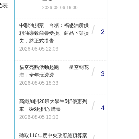
代表
2026-08-06 16:00
中聯油脂案 台糖︰福懋油所供
/
2
粗油導致商譽受損、商品下架損
失，將正式提告
2026-08-05 22:03
貓空亮點活動起跑 「星空到花
/
3
海」全年玩透透
2026-08-05 18:33
高鐵加開28班大學生5折優惠列
/
4
車 8/6起開放購票
2026-08-05 12:10
聽取116年度中央政府總預算案