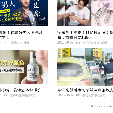
率淪陷！你是好男人還是渣
宇威愛用推薦！輕鬆搞定臉部
鍵在這
養，首購只要$390
7
2026-08-07
PR・台灣癌症基金會
PR・三得利健康網路商店
利技術，男性氣色好明亮
空汙來襲機車族請關注癌細胞
7
2026-08-07
PR・三得利健康網路商店
PR・安達人壽 安心抗癌
Recommended by