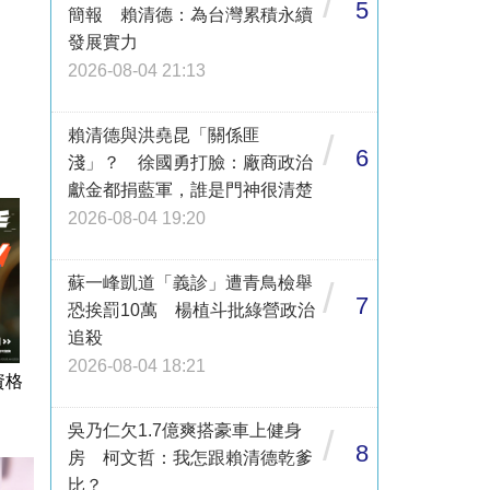
/
5
簡報 賴清德：為台灣累積永續
發展實力
2026-08-04 21:13
賴清德與洪堯昆「關係匪
/
6
淺」？ 徐國勇打臉：廠商政治
獻金都捐藍軍，誰是門神很清楚
2026-08-04 19:20
蘇一峰凱道「義診」遭青鳥檢舉
/
7
恐挨罰10萬 楊植斗批綠營政治
追殺
2026-08-04 18:21
資格
吳乃仁欠1.7億爽搭豪車上健身
/
8
房 柯文哲：我怎跟賴清德乾爹
比？