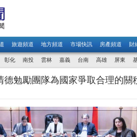
道
旅遊頻道
地方頻道
市場快訊
房產頻道
財
彰化
南投
雲林
嘉義
台南
高雄
屏東
清德勉勵團隊為國家爭取合理的關