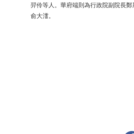
羿伶等人。華府端則為行政院副院長鄭
俞大㵢。