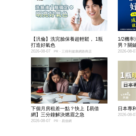
【汎倫】洗完臉保養超輕鬆， 1瓶
1/2機
打造好氣色
男？關
2026-08-07
2026-08-0
PR・三得利健康網路商店
下個月房租差一點？快上【易借
日本專
網】三分鐘解決燃眉之急
2026-08-0
2026-08-07
PR・易借網