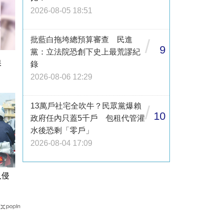
2026-08-05 18:51
批藍白拖垮總預算審查 民進
/
9
黨：立法院恐創下史上最荒謬紀
保
錄
2026-08-06 12:29
13萬戶社宅全吹牛？民眾黨爆賴
/
10
政府任內只蓋5千戶 包租代管灌
水後恐剩「零戶」
2026-08-04 17:09
入侵