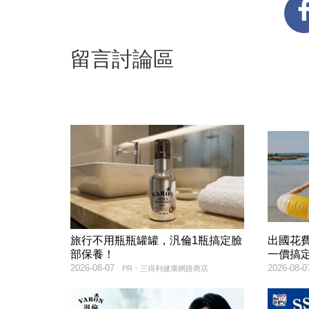
留言討論區
旅行不用瓶瓶罐罐，汎倫1瓶搞定臉
出國花
部保養！
一價搞
2026-08-07
2026-08-0
PR・三得利健康網路商店