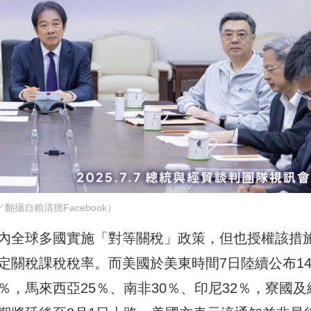
翻攝自賴清德Facebook）
在內全球多國實施「對等關稅」政策，但也授權該措
定關稅課稅稅率。而美國於美東時間7日陸續公布1
％，馬來西亞25％、南非30％、印尼32％，寮國及