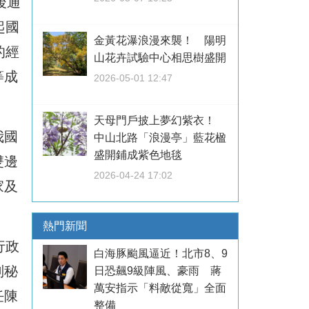
後通
起國
金黃花瀑浪漫來襲！ 陽明
的經
山花卉試驗中心相思樹盛開
等成
2026-05-01 12:47
天母門戶披上夢幻紫衣！
我國
中山北路「浪漫亭」藍花楹
盛開鋪成紫色地毯
雙邊
2026-04-24 17:02
家及
熱門新聞
行政
白海豚颱風逼近！北市8、9
副秘
日恐飆9級陣風、豪雨 蔣
萬安指示「料敵從寬」全面
任陳
整備