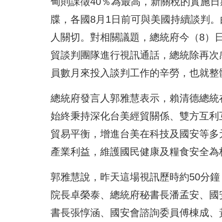
甸則課徵40％為最高，新關稅的實施日
牒，各國8月1日前可與美國持續談判
人關切。對相關議題，總統府今（8）
貿談判團隊進行視訊通話，總統除再次
員數月來投入談判工作的辛勞，也就整
總統府發言人郭雅慧表示，賴清德總統
始終秉持深化台美經貿關係、雙方互利
貿易平衡，增進台美在科技及國安等多
產業利益，維護國民健康及糧食安全為
郭雅慧說，昨天這場視訊歷時約50分
院長卓榮泰、總統府秘書長潘孟安、國
書長張惇涵、國安會諮詢委員傅棟成、