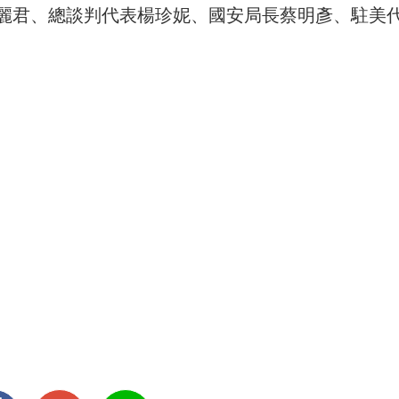
麗君、總談判代表楊珍妮、國安局長蔡明彥、駐美