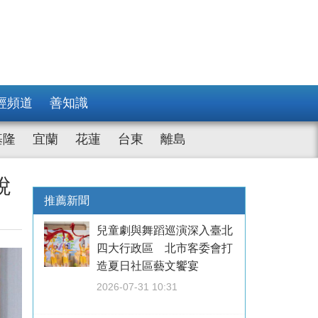
經頻道
善知識
基隆
宜蘭
花蓮
台東
離島
稅
推薦新聞
兒童劇與舞蹈巡演深入臺北
四大行政區 北市客委會打
造夏日社區藝文饗宴
2026-07-31 10:31