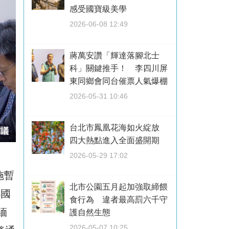
感受國寶級美學
2026-06-08 12:49
蔣萬安讚「輝達落腳北士
科」關鍵推手！ 李四川屏
東同鄉會同台催票人氣爆棚
2026-05-31 10:46
台北市鳳凰花海如火綻放
四大熱點進入全面盛開期
2026-05-29 17:02
施暫
北市公園五月起加強取締餵
4國
食行為 違者最高罰六千守
緬
護自然生態
2026-05-07 10:25