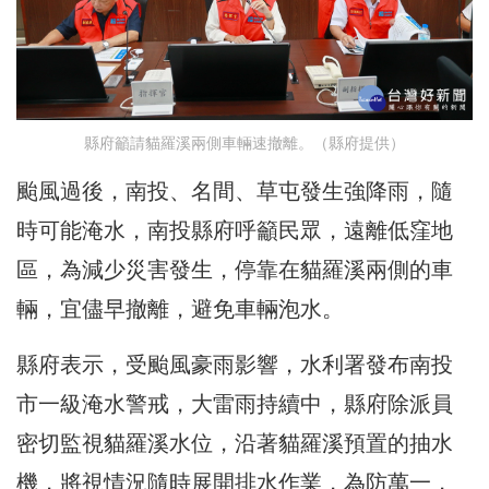
縣府籲請貓羅溪兩側車輛速撤離。（縣府提供）
颱風過後，南投、名間、草屯發生強降雨，隨
時可能淹水，南投縣府呼籲民眾，遠離低窪地
區，為減少災害發生，停靠在貓羅溪兩側的車
輛，宜儘早撤離，避免車輛泡水。
縣府表示，受颱風豪雨影響，水利署發布南投
市一級淹水警戒，大雷雨持續中，縣府除派員
密切監視貓羅溪水位，沿著貓羅溪預置的抽水
機，將視情況隨時展開排水作業，為防萬一，