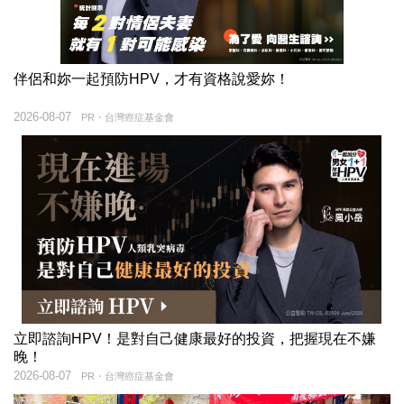
伴侶和妳一起預防HPV，才有資格說愛妳！
2026-08-07
PR・台灣癌症基金會
立即諮詢HPV！是對自己健康最好的投資，把握現在不嫌
晚！
2026-08-07
PR・台灣癌症基金會