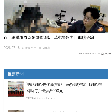
百元網購雨衣落陷阱噴3萬 草屯警銀力阻繼續受騙
2026-07-18
記者扶小萍／南投報導
Recommended by
推薦新聞
迎戰廚餘去化新挑戰 南投縣推家用廚餘機
補助每戶最高5000元
2026-08-05 17:23