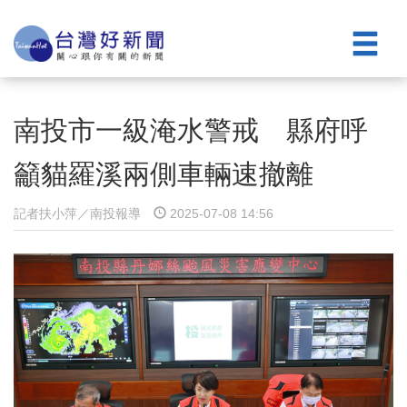
南投市一級淹水警戒 縣府呼
籲貓羅溪兩側車輛速撤離
記者扶小萍／南投報導
2025-07-08 14:56