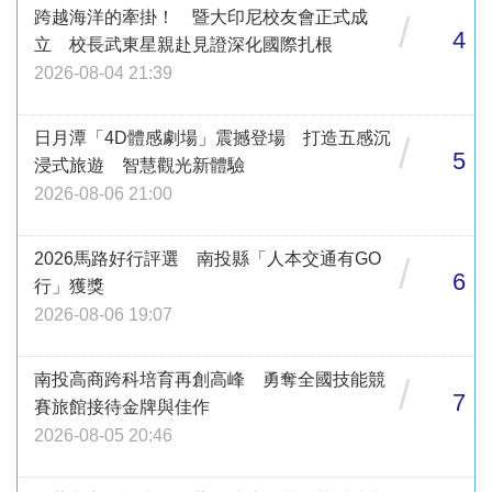
跨越海洋的牽掛！ 暨大印尼校友會正式成
/
4
立 校長武東星親赴見證深化國際扎根
2026-08-04 21:39
日月潭「4D體感劇場」震撼登場 打造五感沉
/
5
浸式旅遊 智慧觀光新體驗
2026-08-06 21:00
2026馬路好行評選 南投縣「人本交通有GO
/
6
行」獲獎
2026-08-06 19:07
南投高商跨科培育再創高峰 勇奪全國技能競
/
7
賽旅館接待金牌與佳作
2026-08-05 20:46