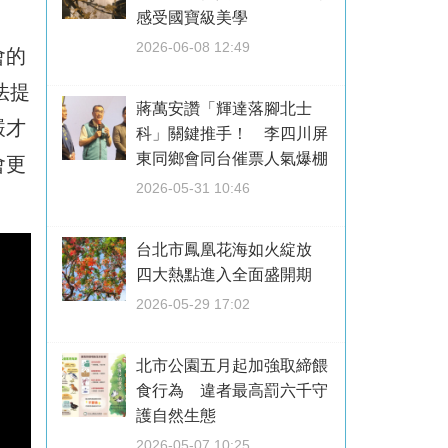
感受國寶級美學
2026-06-08 12:49
會的
法提
蔣萬安讚「輝達落腳北士
嚴才
科」關鍵推手！ 李四川屏
東同鄉會同台催票人氣爆棚
會更
2026-05-31 10:46
台北市鳳凰花海如火綻放
四大熱點進入全面盛開期
2026-05-29 17:02
北市公園五月起加強取締餵
食行為 違者最高罰六千守
護自然生態
2026-05-07 10:25