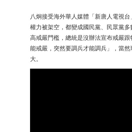
八炯接受海外華人媒體
「新唐人電視台
權力被架空，都變成國民黨、民眾黨多數
高戒嚴門檻，總統是沒辦法宣布戒嚴跟
能戒嚴，突然要調兵才能調兵」，當然
大。