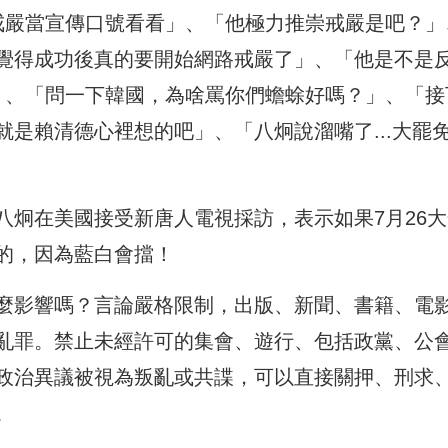
用戒嚴當宣傳口號看看」、「他極力推崇戒嚴是吧？」
覺得成功後真的要開始網路戒嚴了」、「他是不是
」、「問一下韓國，為啥罵你們蟾蜍好嗎？」、「接
是賴清德心裡想的吧」、「八炯說溜嘴了...大罷
八炯在美國接受新唐人電視採訪，表示如果7月26大
的，因為藍白會擋！
麼影響嗎？言論嚴格限制，出版、新聞、書籍、電
亂罪。禁止未經許可的集會、遊行、包括政黨、公
政治異議被視為叛亂或共諜，可以直接關押、刑求
。