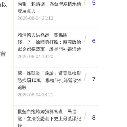
/
5
被以
簡報 賴清德：為台灣累積永續
發展實力
2026-08-04 21:13
賴清德與洪堯昆「關係匪
/
6
淺」？ 徐國勇打臉：廠商政治
獻金都捐藍軍，誰是門神很清楚
以宣
2026-08-04 19:20
蘇一峰凱道「義診」遭青鳥檢舉
/
7
恐挨罰10萬 楊植斗批綠營政治
追殺
2026-08-04 18:21
批藍白拖垮總預算審查 民進
/
8
黨：立法院恐創下史上最荒謬紀
錄