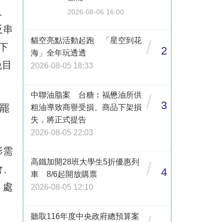
、
2026-08-06 16:00
反串
貓空亮點活動起跑 「星空到花
/
下
2
海」全年玩透透
免目
2026-08-05 18:33
中聯油脂案 台糖︰福懋油所供
/
3
罷
粗油導致商譽受損、商品下架損
失，將正式提告
2026-08-05 22:03
影需
高鐵加開28班大學生5折優惠列
/
會、
4
車 8/6起開放購票
、處
2026-08-05 12:10
聽取116年度中央政府總預算案