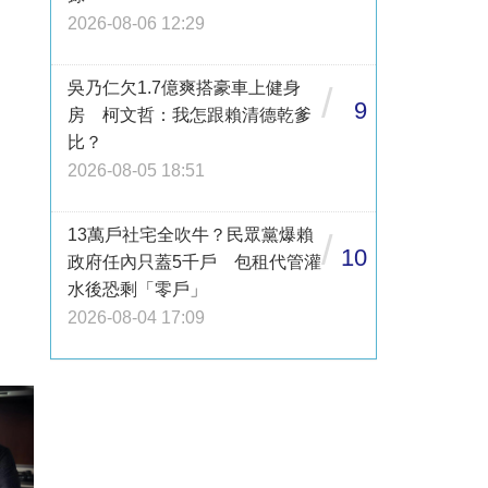
2026-08-06 12:29
吳乃仁欠1.7億爽搭豪車上健身
/
9
房 柯文哲：我怎跟賴清德乾爹
比？
2026-08-05 18:51
13萬戶社宅全吹牛？民眾黨爆賴
/
10
政府任內只蓋5千戶 包租代管灌
水後恐剩「零戶」
2026-08-04 17:09