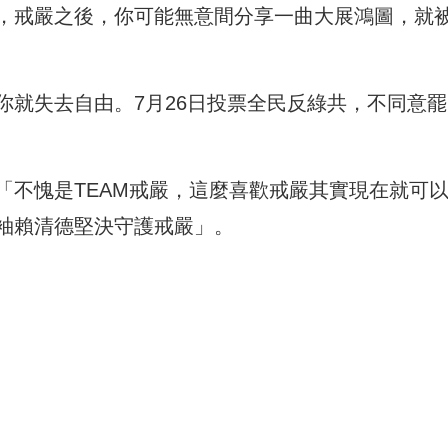
，戒嚴之後，你可能無意間分享一曲大展鴻圖，就
你就失去自由。7月26日投票全民反綠共，不同意罷
「不愧是TEAM戒嚴，這麼喜歡戒嚴其實現在就可
袖賴清德堅決守護戒嚴」。