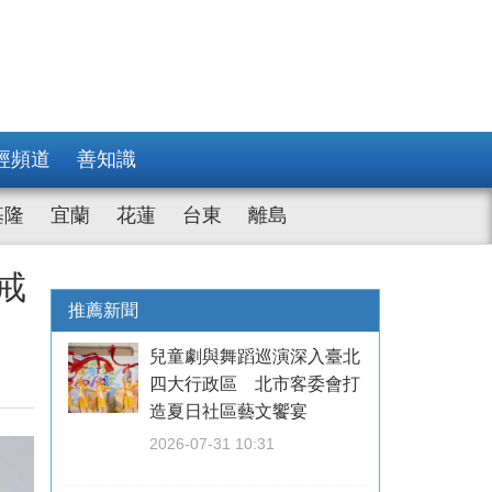
經頻道
善知識
基隆
宜蘭
花蓮
台東
離島
戒
推薦新聞
兒童劇與舞蹈巡演深入臺北
四大行政區 北市客委會打
造夏日社區藝文饗宴
2026-07-31 10:31