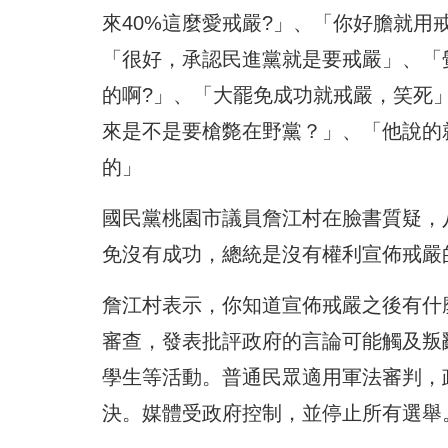
來40%這麼愛戒嚴?」、「你好膽就
「很好，承認民進黨就是要戒嚴」、「
的啊?」、「大罷免成功就戒嚴，笑死
來是不是要槍斃在野黨？」、「他說的就
的」
國民黨桃園市議員詹江村在臉書質疑，
免沒有成功，總統是沒有權利宣佈戒嚴
詹江村表示，你知道宣佈戒嚴之後有什
審查，發表批評政府的言論可能觸及叛
學生等活動。普通民眾適用軍法審判，
決。媒體受政府控制，並停止所有選舉