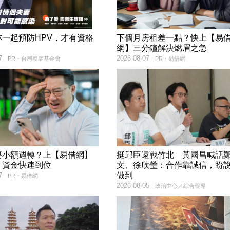
妳一起預防HPV，才有資格
下個月房租差一點？快上【易
！
網】三分鐘解決燃眉之急
7
2026-08-07
PR・台灣癌症基金會
PR・易借網
要小額週轉？上【易借網】
挺邱臣遠戰竹北 黃國昌喊話
！資金快速到位
文、徐欣瑩：合作靠誠信，盼
做到
7
PR・易借網
2026-08-05
政治中心／綜合報導