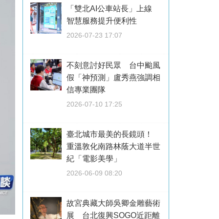
「雙北AI公車站長」上線
智慧服務提升便利性
2026-07-23 17:07
不刻意討好民眾 台中颱風
假「神預測」盧秀燕強調相
信專業團隊
2026-07-10 17:25
臺北城市最美的長鏡頭！
重溫敦化南路林蔭大道半世
紀「電影美學」
2026-06-09 08:20
故宮典藏大師吳卿金雕藝術
展 台北復興SOGO近距離