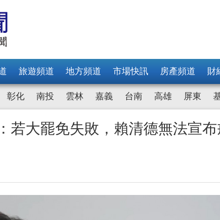
道
旅遊頻道
地方頻道
市場快訊
房產頻道
財
彰化
南投
雲林
嘉義
台南
高雄
屏東
炯：若大罷免失敗，賴清德無法宣布