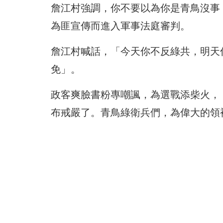
詹江村強調，你不要以為你是青鳥沒事
為匪宣傳而進入軍事法庭審判。
詹江村喊話，「今天你不反綠共，明天
免」。
政客爽臉書粉專嘲諷，為選戰添柴火，
布戒嚴了。青鳥綠衛兵們，為偉大的領