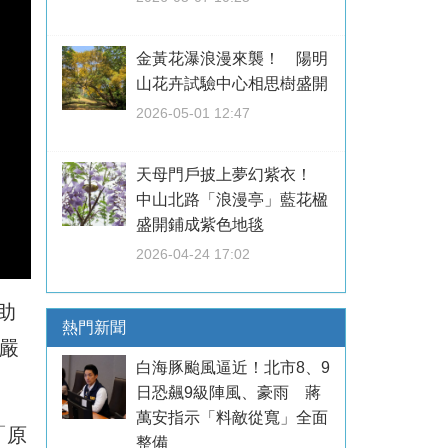
金黃花瀑浪漫來襲！ 陽明
山花卉試驗中心相思樹盛開
2026-05-01 12:47
天母門戶披上夢幻紫衣！
中山北路「浪漫亭」藍花楹
盛開鋪成紫色地毯
2026-04-24 17:02
助
熱門新聞
嚴
白海豚颱風逼近！北市8、9
日恐飆9級陣風、豪雨 蔣
萬安指示「料敵從寬」全面
「原
整備