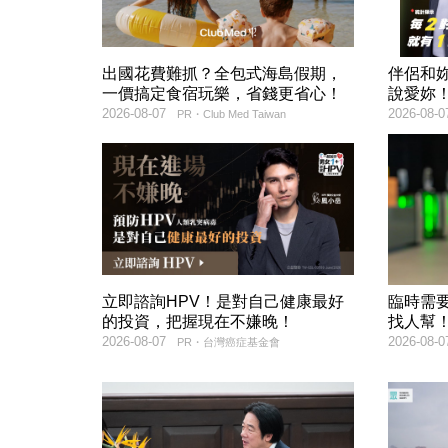
出國花費難抓？全包式海島假期，
伴侶和
一價搞定食宿玩樂，省錢更省心！
說愛妳
2026-08-07
2026-08-0
PR・Club Med Taiwan
立即諮詢HPV！是對自己健康最好
臨時需
的投資，把握現在不嫌晚！
找人幫
2026-08-07
2026-08-0
PR・台灣癌症基金會