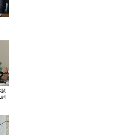
借
鄭麗
說到