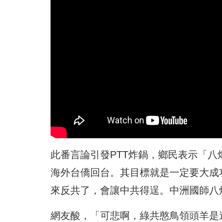
此番言論引發PTT炸鍋，鄉民表示「八
海外台僑回台。其目標就是一定要大成
來反共了，會讓中共得逞。中洲國師八
網友酸，「可悲啊，綠共憨鳥領頭羊是這