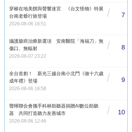
穿梭在地美饌與聲響迷宮 《台文怪物》特展
/
7
台南老爺行旅登場
2026-08-06 16:51
攝護腺癌治療新選項 安南醫院「海福刀」無
/
8
傷口、無輻射
2026-08-07 23:22
全台首創！ 新光三越台南小北門《做十六歲
/
9
成年禮》登場
2026-08-06 16:58
聲暉聯合會攜手科林助聽器捐贈AI數位助聽
/
10
器 共同打造聽力友善城市
2026-08-06 12:46