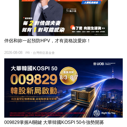
伴侶和妳一起預防HPV，才有資格說愛妳！
2026-08-08
PR・台灣癌症基金會
009829掌握AI關鍵 大華韓國KOSPI 50今強勢開募