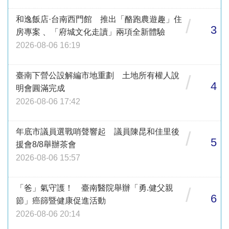
和逸飯店·台南西門館 推出「酪跑農遊趣」住
/
3
房專案 、「府城文化走讀」兩項全新體驗
2026-08-06 16:19
臺南下營公設解編市地重劃 土地所有權人說
/
4
明會圓滿完成
2026-08-06 17:42
年底市議員選戰哨聲響起 議員陳昆和佳里後
/
5
援會8/8舉辦茶會
2026-08-06 15:57
「爸」氣守護！ 臺南醫院舉辦「勇.健父親
/
6
節」癌篩暨健康促進活動
2026-08-06 20:14