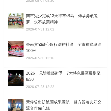
2026-08-04 08:20
南市兒少完成13天單車環島 傳承勇敢追
夢、永不放棄精神
2026-07-31 12:02
臺南實物愛心銀行深耕社區 全市布建率達
100%
2026-07-30 12:16
2026一見雙雕藝術季 7大特色展區展期至
8/30
2026-07-23 12:22
黃偉哲出訪波蘭成果豐碩 雙方簽署友好交
流合作備忘錄