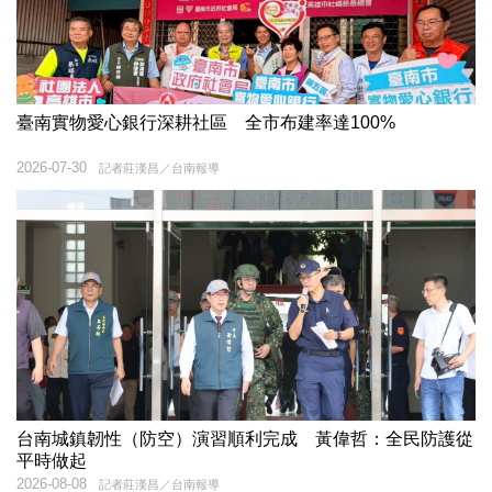
臺南實物愛心銀行深耕社區 全市布建率達100%
2026-07-30
記者莊漢昌／台南報導
台南城鎮韌性（防空）演習順利完成 黃偉哲：全民防護從
平時做起
2026-08-08
記者莊漢昌／台南報導