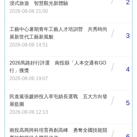
2
浸式旅遊 智慧觀光新體驗
2026-08-06 21:00
工藝中心暑期青年工藝人才培訓營 共秀時尚
/
3
展新世代工藝新風貌
2026-08-06 14:51
2026馬路好行評選 南投縣「人本交通有GO
/
4
行」獲獎
2026-08-06 19:07
民進黨張媛婷投入草屯鎮長選戰 五大方向發
/
5
展藍圖
2026-08-06 12:13
南投高商跨科培育再創高峰 勇奪全國技能競
/
6