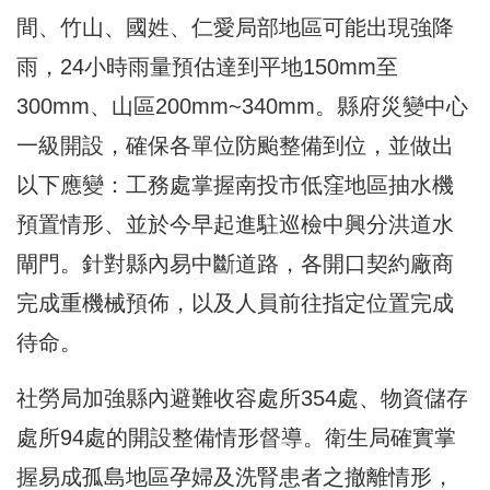
間、竹山、國姓、仁愛局部地區可能出現強降
雨，24小時雨量預估達到平地150mm至
300mm、山區200mm~340mm。縣府災變中心
一級開設，確保各單位防颱整備到位，並做出
以下應變：工務處掌握南投市低窪地區抽水機
預置情形、並於今早起進駐巡檢中興分洪道水
閘門。針對縣內易中斷道路，各開口契約廠商
完成重機械預佈，以及人員前往指定位置完成
待命。
社勞局加強縣內避難收容處所354處、物資儲存
處所94處的開設整備情形督導。衛生局確實掌
握易成孤島地區孕婦及洗腎患者之撤離情形，