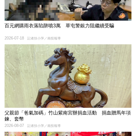
百元網購雨衣落陷阱噴3萬 草屯警銀力阻繼續受騙
2026-07-18
記者扶小萍／南投報導
父親節「爸氣加碼」竹山紫南宮辦捐血活動 捐血贈馬年項
鍊、套幣
2026-08-07
記者扶小萍／南投報導