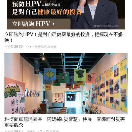
立即諮詢HPV！是對自己健康最好的投資，把握現在不嫌
晚！
2026-08-08
PR・台灣癌症基金會
科博館車籠埔園區「阿媽ê防災智慧」特展 宣導面對災害
重要觀念
2026-08-07
記者扶小萍／南投報導