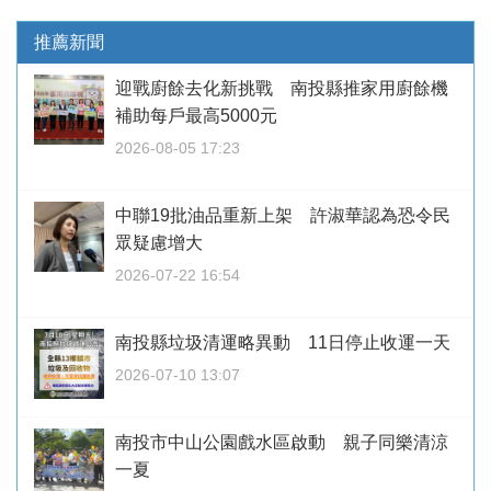
推薦新聞
迎戰廚餘去化新挑戰 南投縣推家用廚餘機
補助每戶最高5000元
2026-08-05 17:23
中聯19批油品重新上架 許淑華認為恐令民
眾疑慮增大
2026-07-22 16:54
南投縣垃圾清運略異動 11日停止收運一天
2026-07-10 13:07
南投市中山公園戲水區啟動 親子同樂清涼
一夏