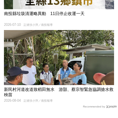
南投縣垃圾清運略異動 11日停止收運一天
2026-07-10
記者扶小萍／南投報導
新民村河道改道致稻田無水 游顥、蔡宗智緊急協調搶水救
秧苗
2026-08-04
記者扶小萍／南投報導
Recommended by