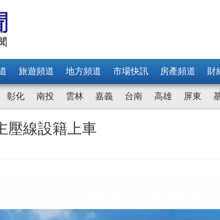
道
旅遊頻道
地方頻道
市場快訊
房產頻道
財
彰化
南投
雲林
嘉義
台南
高雄
屏東
主壓線設籍上車