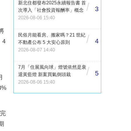
新北住都發布2025永續報告書 首
/
3
次導入「社會投資報酬率」概念
2026-08-06 15:40
將
民俗月能看房、搬家嗎？21 世紀
/
4
4
不動產公布 5 大安心原則
2026-08-07 14:40
7月「住展風向球」燈號依然是衰
/
5
退黃藍燈 新案買氣倒頭栽
月
2026-08-06 15:40
8%
未完
期