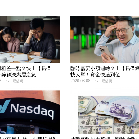
房租差一點？快上【易借
臨時需要小額週轉？上【易借
分鐘解決燃眉之急
找人幫！資金快速到位
8
2026-08-08
PR・易借網
PR・易借網