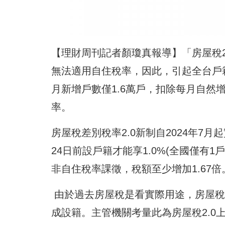
【理財周刊記者顏瓊真報導】「房屋稅
無法適用自住稅率，因此，引起全台戶
月新增戶數僅1.6萬戶，扣除每月自然
率。
房屋稅差別稅率2.0新制自2024年7
24日前設戶籍才能享1.0%(全國僅有1戶)
非自住稅率課徵，稅額至少增加1.67倍
由於過去房屋稅是看實際用途，房屋稅
成設籍。主管機關考量此為房屋稅2.