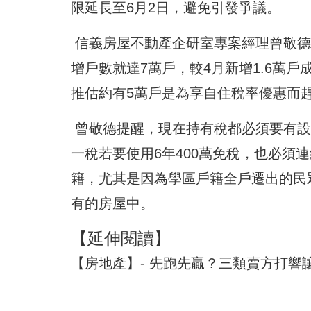
限延長至6月2日，避免引發爭議。
信義房屋不動產企研室專案經理曾敬德
增戶數就達7萬戶，較4月新增1.6萬
推估約有5萬戶是為享自住稅率優惠而
曾敬德提醒，現在持有稅都必須要有設
一稅若要使用6年400萬免稅，也必須
籍，尤其是因為學區戶籍全戶遷出的民
有的房屋中。
【延伸閱讀】
【房地產】- 先跑先贏？三類賣方打響