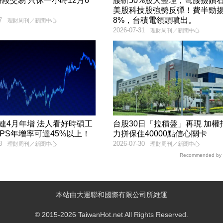
段交易 只休一小時12月6
腰斬50%股大整理，彎腰撿鑽
美股科技股強勢反彈！費半勁
8%，台積電領頭噴出。
7
理財周刊／新聞中心
2026-07-31
理財周刊／新聞中心
年增 法人看好時碩工
台股30日「拉積盤」再現 加權指數
PS年增率可達45%以上！
力拼保住40000點信心關卡
8
2026-07-30
理財周刊／新聞中心
理財周刊／新聞中心
Recommended by
本站由大運聯和國際有限公司所維運
© 2015-2026 TaiwanHot.net All Rights Reserved.