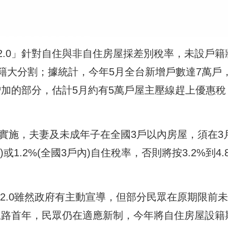
2.0」針對自住與非自住房屋採差別稅率，未設戶籍
籍大分割；據統計，今年5月全台新增戶數達7萬戶，
增加的部分，估計5月約有5萬戶屋主壓線趕上優惠稅
月起實施，夫妻及未成年子在全國3戶以內房屋，須在3
或1.2%(全國3戶內)自住稅率，否則將按3.2%到4.
。
2.0雖然政府有主動宣導，但部分民眾在原期限前
0上路首年，民眾仍在適應新制，今年將自住房屋設籍