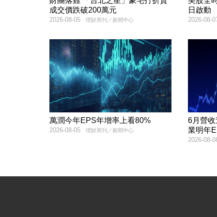
財團落難 「台北之星」豪宅打折賣
美股全時
成交價跌破200萬元
日啟動
2026-08-05
2026-08-0
理財周刊／新聞中心
萬潤今年EPS年增率上看80%
6月營收連4月
業明年E
2026-08-05
理財周刊／新聞中心
2026-08-0