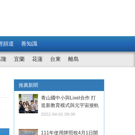
經頻道
善知識
基隆
宜蘭
花蓮
台東
離島
推薦新聞
青山國中小與Lixel合作 打
造新教育模式與元宇宙接軌
2022-04-01 09:00
111年使用牌照稅4月1日開