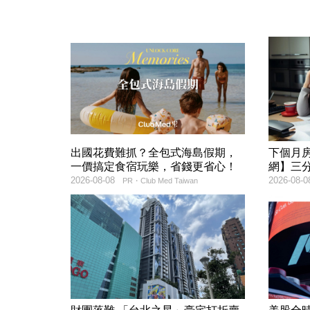
出國花費難抓？全包式海島假期，
下個月
一價搞定食宿玩樂，省錢更省心！
網】三
2026-08-08
2026-08-0
PR・Club Med Taiwan