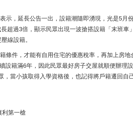
表示，延長公告一出，設籍潮隨即湧現，光是5月
戶成長超過3倍，顯示民眾出現一波搶搭設籍「末班車
趕壓線設籍。
籍條件，才能有自用住宅的優惠稅率，再加上房地
連續設籍滿6年，因此民眾最好房子交屋就順便辦理
眾，當小孩取得入學資格後，也記得將戶籍遷回自
讓利第一槍