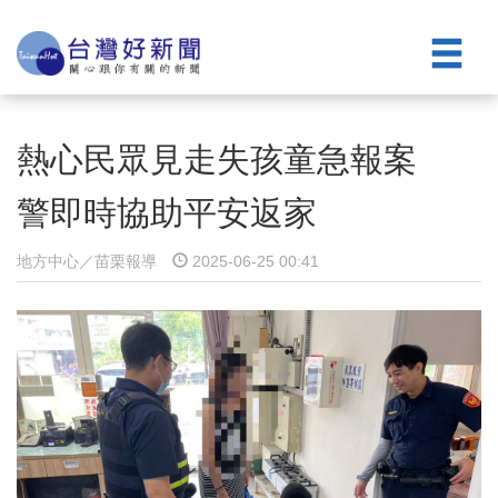
熱心民眾見走失孩童急報案
警即時協助平安返家
地方中心／苗栗報導
2025-06-25 00:41