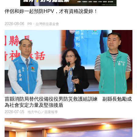
伴侶和妳一起預防HPV，才有資格說愛妳！
2026-08-06
PR・台灣癌症基金會
苗縣消防局替代役備役役男防災救護組訓練 副縣長勉勵成
為社會安定力量及堅強後盾
2026-07-15
地方中心／苗栗報導