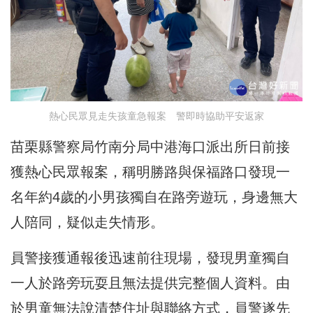
熱心民眾見走失孩童急報案 警即時協助平安返家
苗栗縣警察局竹南分局中港海口派出所日前接
獲熱心民眾報案，稱明勝路與保福路口發現一
名年約4歲的小男孩獨自在路旁遊玩，身邊無大
人陪同，疑似走失情形。
員警接獲通報後迅速前往現場，發現男童獨自
一人於路旁玩耍且無法提供完整個人資料。由
於男童無法說清楚住址與聯絡方式，員警遂先