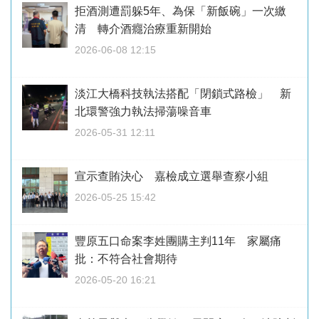
拒酒測遭罰躲5年、為保「新飯碗」一次繳
清 轉介酒癮治療重新開始
2026-06-08 12:15
淡江大橋科技執法搭配「閉鎖式路檢」 新
北環警強力執法掃蕩噪音車
2026-05-31 12:11
宣示查賄決心 嘉檢成立選舉查察小組
2026-05-25 15:42
豐原五口命案李姓團購主判11年 家屬痛
批：不符合社會期待
2026-05-20 16:21