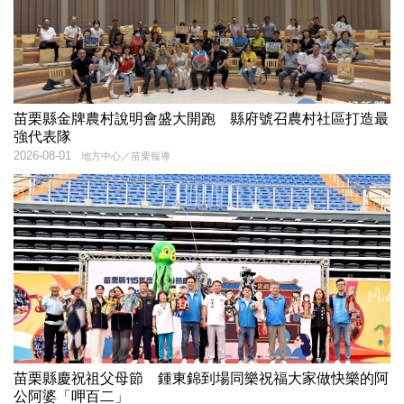
苗栗縣金牌農村說明會盛大開跑 縣府號召農村社區打造最
強代表隊
2026-08-01
地方中心／苗栗報導
苗栗縣慶祝祖父母節 鍾東錦到場同樂祝福大家做快樂的阿
公阿婆「呷百二」