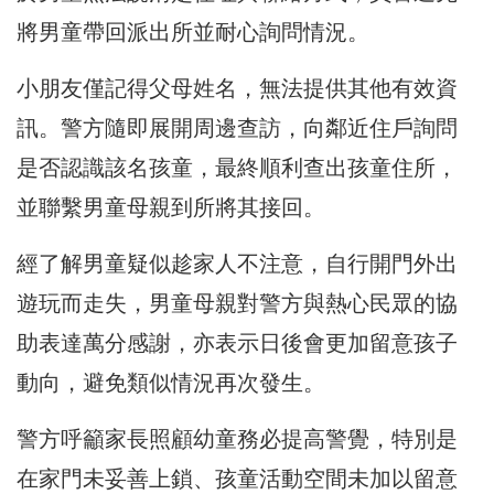
將男童帶回派出所並耐心詢問情況。
小朋友僅記得父母姓名，無法提供其他有效資
訊。警方隨即展開周邊查訪，向鄰近住戶詢問
是否認識該名孩童，最終順利查出孩童住所，
並聯繫男童母親到所將其接回。
經了解男童疑似趁家人不注意，自行開門外出
遊玩而走失，男童母親對警方與熱心民眾的協
助表達萬分感謝，亦表示日後會更加留意孩子
動向，避免類似情況再次發生。
警方呼籲家長照顧幼童務必提高警覺，特別是
在家門未妥善上鎖、孩童活動空間未加以留意