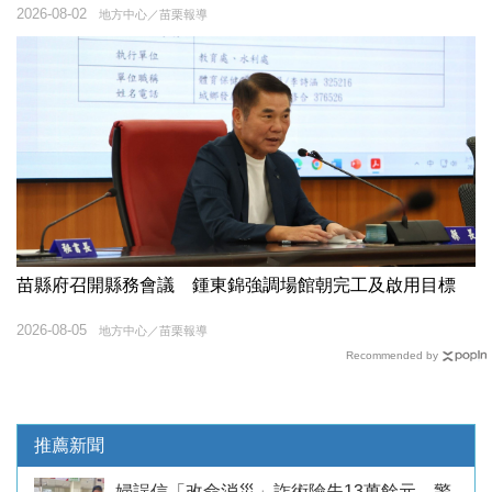
2026-08-02
地方中心／苗栗報導
苗縣府召開縣務會議 鍾東錦強調場館朝完工及啟用目標
2026-08-05
地方中心／苗栗報導
Recommended by
推薦新聞
婦誤信「改命消災」詐術險失13萬餘元 警