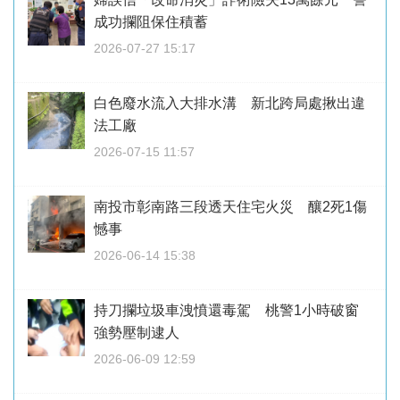
成功攔阻保住積蓄
2026-07-27 15:17
白色廢水流入大排水溝 新北跨局處揪出違
法工廠
2026-07-15 11:57
南投市彰南路三段透天住宅火災 釀2死1傷
憾事
2026-06-14 15:38
持刀攔垃圾車洩憤還毒駕 桃警1小時破窗
強勢壓制逮人
2026-06-09 12:59