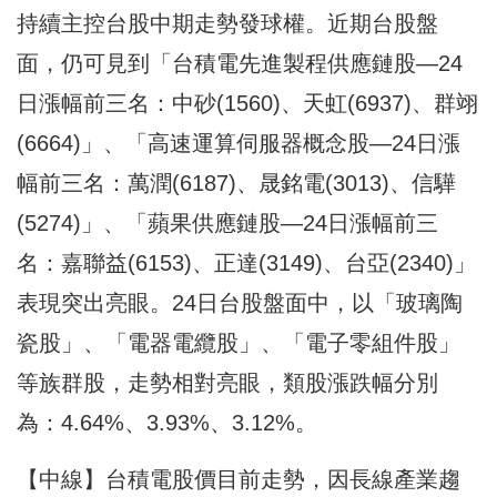
持續主控台股中期走勢發球權。近期台股盤
面，仍可見到「台積電先進製程供應鏈股—24
日漲幅前三名：中砂(1560)、天虹(6937)、群翊
(6664)」、「高速運算伺服器概念股—24日漲
幅前三名：萬潤(6187)、晟銘電(3013)、信驊
(5274)」、「蘋果供應鏈股—24日漲幅前三
名：嘉聯益(6153)、正達(3149)、台亞(2340)」
表現突出亮眼。24日台股盤面中，以「玻璃陶
瓷股」、「電器電纜股」、「電子零組件股」
等族群股，走勢相對亮眼，類股漲跌幅分別
為：4.64%、3.93%、3.12%。
【中線】台積電股價目前走勢，因長線產業趨