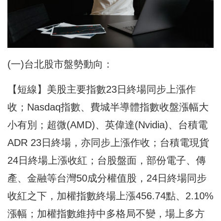
(一)台北股市盤勢動向：
【短線】美股主要指數23日終場同步上漲作
收；Nasdaq指數、費城半導體指數收盤漲幅大
小有別；超微(AMD)、英偉達(Nvidia)、台積電
ADR 23日終場，亦同步上漲作收；台積電現貨
24日終場上漲收紅；台股盤面，部份電子、傳
產、金融等台灣50成分權值股，24日終場同步
收紅之下，加權指數終場上漲456.74點、2.10%
漲幅；加權指數維持中多格局不變，場上多方