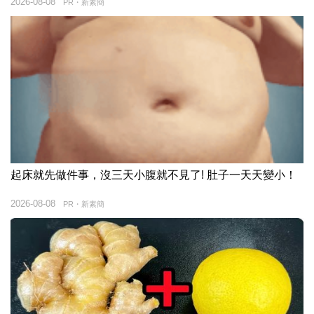
2026-08-08
PR・新素簡
起床就先做件事，沒三天小腹就不見了! 肚子一天天變小！
2026-08-08
PR・新素簡