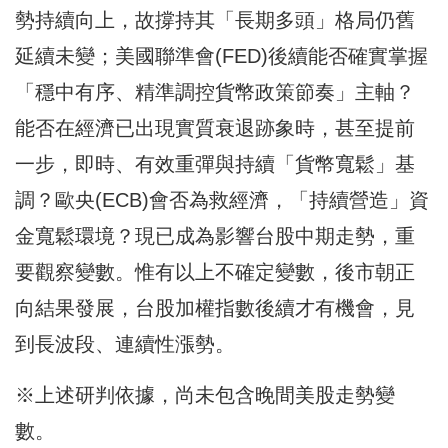
勢持續向上，故撐持其「長期多頭」格局仍舊
延續未變；美國聯準會(FED)後續能否確實掌握
「穩中有序、精準調控貨幣政策節奏」主軸？
能否在經濟已出現實質衰退跡象時，甚至提前
一步，即時、有效重彈與持續「貨幣寬鬆」基
調？歐央(ECB)會否為救經濟，「持續營造」資
金寬鬆環境？現已成為影響台股中期走勢，重
要觀察變數。惟有以上不確定變數，後市朝正
向結果發展，台股加權指數後續才有機會，見
到長波段、連續性漲勢。
※上述研判依據，尚未包含晚間美股走勢變
數。