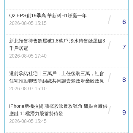
Q2 EPS創19季高 華新科H1賺贏一年
/
6
2026-08-05 15:15
新北預售待售餘屋破1.8萬戶 淡水待售餘屋破3
/
7
千戶居冠
2026-08-05 17:40
選前承諾社宅十三萬戶，上任後剩三萬，社會
/
8
住宅推動聯盟等組織共同譴責賴政府棄毀政見
2026-08-07 15:10
iPhone新機拉貨 蘋概股吹反攻號角 盤點台廠供
/
9
應鏈 11檔潛力股蓄勢待發
2026-08-05 15:45