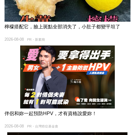
檸檬搭配它，臉上斑點全部消失了，小肚子都變平坦了
2026-08-08
PR・新素簡
伴侶和妳一起預防HPV，才有資格說愛妳！
2026-08-08
PR・台灣癌症基金會