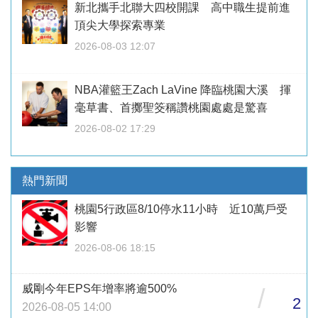
新北攜手北聯大四校開課 高中職生提前進
頂尖大學探索專業
2026-08-03 12:07
NBA灌籃王Zach LaVine 降臨桃園大溪 揮
毫草書、首擲聖筊稱讚桃園處處是驚喜
2026-08-02 17:29
熱門新聞
桃園5行政區8/10停水11小時 近10萬戶受
影響
2026-08-06 18:15
威剛今年EPS年增率將逾500%
/
2
2026-08-05 14:00