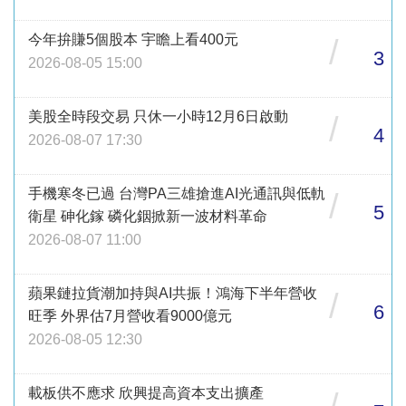
今年拚賺5個股本 宇瞻上看400元
/
3
2026-08-05 15:00
美股全時段交易 只休一小時12月6日啟動
/
4
2026-08-07 17:30
手機寒冬已過 台灣PA三雄搶進AI光通訊與低軌
/
5
衛星 砷化鎵 磷化銦掀新一波材料革命
2026-08-07 11:00
蘋果鏈拉貨潮加持與AI共振！鴻海下半年營收
/
6
旺季 外界估7月營收看9000億元
2026-08-05 12:30
載板供不應求 欣興提高資本支出擴產