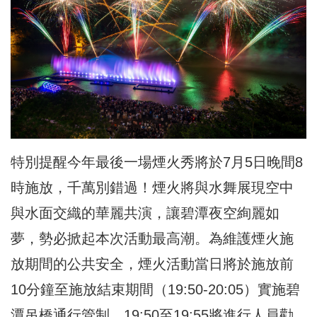
特別提醒今年最後一場煙火秀將於7月5日晚間8
時施放，千萬別錯過！煙火將與水舞展現空中
與水面交織的華麗共演，讓碧潭夜空絢麗如
夢，勢必掀起本次活動最高潮。為維護煙火施
放期間的公共安全，煙火活動當日將於施放前
10分鐘至施放結束期間（19:50-20:05）實施碧
潭吊橋通行管制，19:50至19:55將進行人員勸