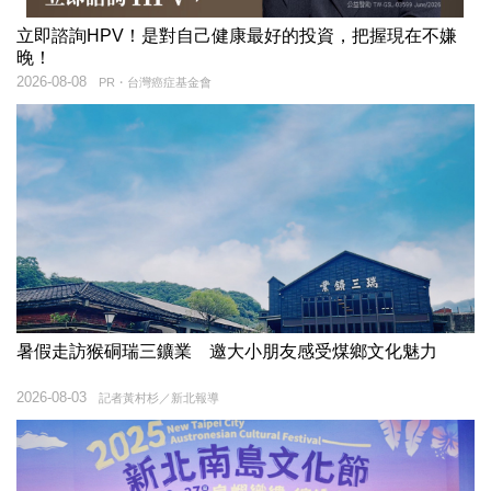
立即諮詢HPV！是對自己健康最好的投資，把握現在不嫌
晚！
2026-08-08
PR・台灣癌症基金會
暑假走訪猴硐瑞三鑛業 邀大小朋友感受煤鄉文化魅力
2026-08-03
記者黃村杉／新北報導