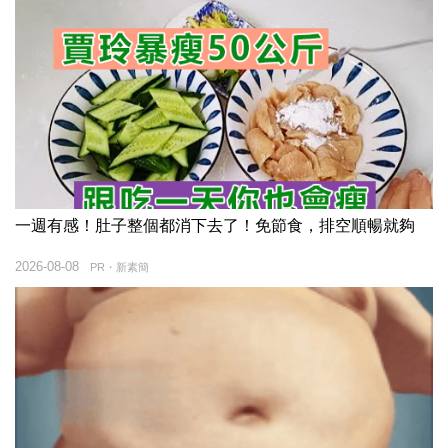
一週有感！肚子整個都消下去了！免節食，排空順暢就夠
2026-08-08
PR・新素簡