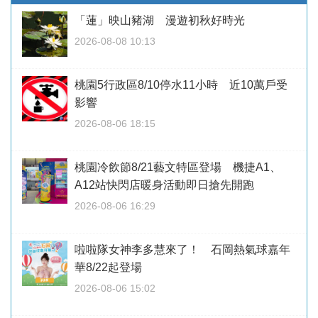
「蓮」映山豬湖 漫遊初秋好時光
2026-08-08 10:13
桃園5行政區8/10停水11小時 近10萬戶受
影響
2026-08-06 18:15
桃園冷飲節8/21藝文特區登場 機捷A1、
A12站快閃店暖身活動即日搶先開跑
2026-08-06 16:29
啦啦隊女神李多慧來了！ 石岡熱氣球嘉年
華8/22起登場
2026-08-06 15:02