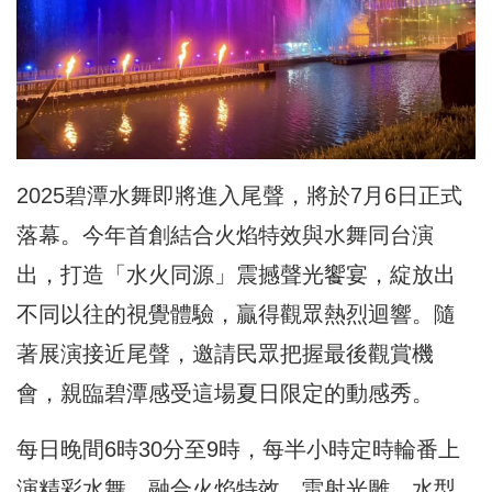
2025碧潭水舞即將進入尾聲，將於7月6日正式
落幕。今年首創結合火焰特效與水舞同台演
出，
打造「水火同源」
震撼聲光饗宴，綻放出
不同以往的視覺體驗
，贏得觀眾熱烈迴響。隨
著展演接近尾聲，
邀請民眾把握最後觀賞機
會，親臨碧潭感受這場夏日限定的動感秀。
每日晚間6時30分至9時，每半小時定時輪番上
演精彩水舞，融合火焰特效、雷射光雕、水型