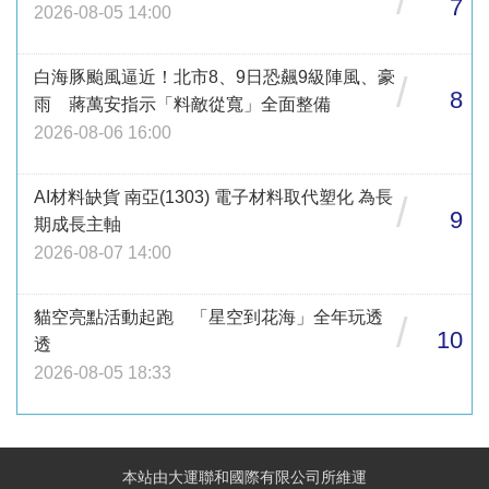
/
7
2026-08-05 14:00
白海豚颱風逼近！北市8、9日恐飆9級陣風、豪
/
8
雨 蔣萬安指示「料敵從寬」全面整備
2026-08-06 16:00
AI材料缺貨 南亞(1303) 電子材料取代塑化 為長
/
9
期成長主軸
2026-08-07 14:00
貓空亮點活動起跑 「星空到花海」全年玩透
/
10
透
2026-08-05 18:33
本站由大運聯和國際有限公司所維運