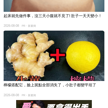
起床就先做件事，沒三天小腹就不見了! 肚子一天天變小！
2026-08-08
PR・新素簡
檸檬搭配它，臉上斑點全部消失了，小肚子都變平坦了
2026-08-08
PR・新素簡