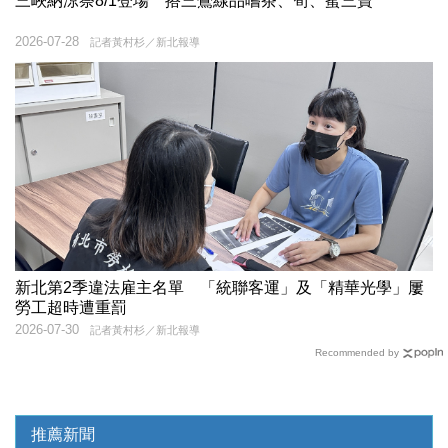
三峽納涼祭8/1登場 搭三鶯線品嚐茶、筍、蜜三寶
2026-07-28
記者黃村杉／新北報導
新北第2季違法雇主名單 「統聯客運」及「精華光學」屢
勞工超時遭重罰
2026-07-30
記者黃村杉／新北報導
Recommended by
推薦新聞