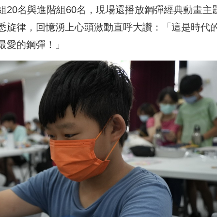
20名與進階組60名，現場還播放鋼彈經典動畫主
悉旋律，回憶湧上心頭激動直呼大讚：「這是時代
最愛的鋼彈！」