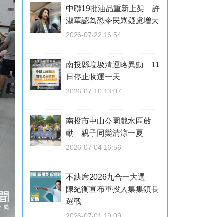
中聯19批油品重新上架 許
淑華認為恐令民眾疑慮增大
2026-07-22 16:54
南投縣垃圾清運略異動 11
日停止收運一天
2026-07-10 13:07
南投市中山公園戲水區啟
動 親子同樂清涼一夏
2026-07-04 16:56
不缺席2026九合一大選
陳紀衡宣布重投入集集鎮長
選戰
2026-07-01 19:09