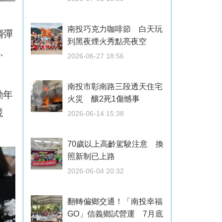
南投巧克力咖啡節 白天玩
鋼彈
到黑夜煙火秀點亮夜空
、
2026-06-27 18:56
南投市彰南路三段透天住宅
勵年
火災 釀2死1傷憾事
競
2026-06-14 15:38
70歲以上高齡駕駛注意 換
照新制已上路
2026-06-04 20:32
翻轉偏鄉交通！「南投幸福
GO」信義鄉試營運 7月底