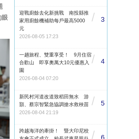
題
迎戰廚餘去化新挑戰 南投縣推
/
的眼
3
家用廚餘機補助每戶最高5000
元
2026-08-05 17:23
一趟旅程、雙重享受！ 9月住宿
/
4
合歡山 即享奧萬大10元優惠入
園
2026-08-04 07:20
新民村河道改道致稻田無水 游
/
5
顥、蔡宗智緊急協調搶水救秧苗
2026-08-04 21:19
跨越海洋的牽掛！ 暨大印尼校
/
6
友會正式成立 校長武東星親赴