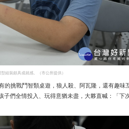
模型組裝頗具成就感。（市公所提供）
，有的挑戰鬥智類桌遊，狼人殺、阿瓦隆，還有趣味
孩子們全情投入、玩得意猶未盡，大夥直喊：「下