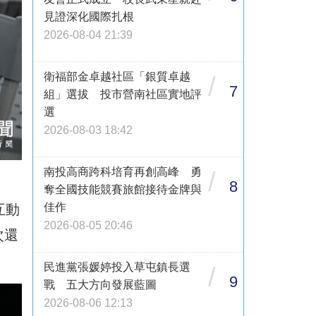
見證深化國際扎根
2026-08-04 21:39
衛福部金卓越社區「銀質卓越
/
7
組」選拔 投市營南社區實地評
選
2026-08-03 18:42
南投高商跨科培育再創高峰 勇
/
8
奪全國技能競賽旅館接待金牌與
佳作
互動
2026-08-05 20:46
次還
民進黨張媛婷投入草屯鎮長選
/
9
戰 五大方向發展藍圖
2026-08-06 12:13