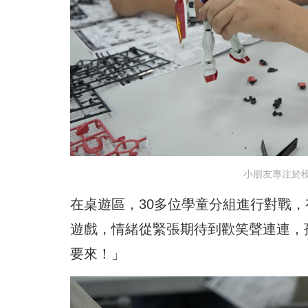
小朋友專注於
在桌遊區，30多位學童分組進行對戰
遊戲，情緒從緊張期待到歡笑聲連連，
要來！」