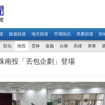
道
旅遊頻道
地方頻道
市場快訊
房產頻道
財
彰化
南投
雲林
嘉義
台南
高雄
屏東
串珠南投「丟包企劃」登場