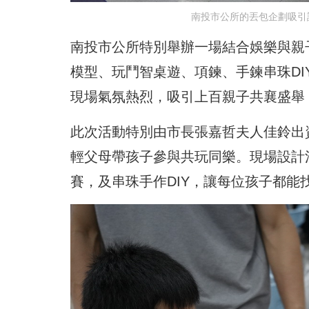
南投市公所的丟包企劃吸引
南投市公所特別舉辦一場結合娛樂與親
模型、玩鬥智桌遊、項鍊、手鍊串珠D
現場氣氛熱烈，吸引上百親子共襄盛舉
此次活動特別由市長張嘉哲夫人佳鈴出
輕父母帶孩子參與共玩同樂。現場設計
賽，及串珠手作DIY，讓每位孩子都