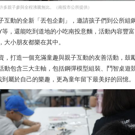
許多親子參與全程沸騰無比。（南投市公所提供）
子互動的全新「丟包企劃」，邀請孩子們到公所組
IY等，還能吃到道地的小吃南投意麵，活動內容豐富
，大小朋友都樂在其中。
資，打造一個充滿童趣與親子互動的友善活動，鼓
活動包含三大主軸，包括鋼彈模型組裝、鬥智桌遊
能找到屬於自己的樂趣，更為童年留下最美好的回憶。