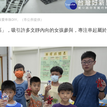
喜愛串珠DIY。（市公所提供）
Y區」，吸引許多文靜內向的女孩參與，專注串起屬於