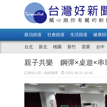
政治頻道
社會頻道
生活頻道
健康頻
台北
新北
桃園
新竹
苗栗
台中
親子共樂 鋼彈×桌遊×
記者扶小萍／南投報導
2025-06-21 16:46