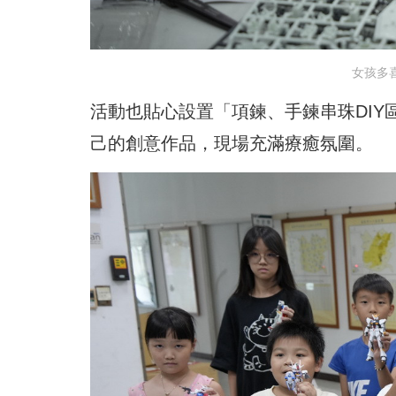
女孩多
活動也貼心設置「項鍊、手鍊串珠DI
己的創意作品，現場充滿療癒氛圍。