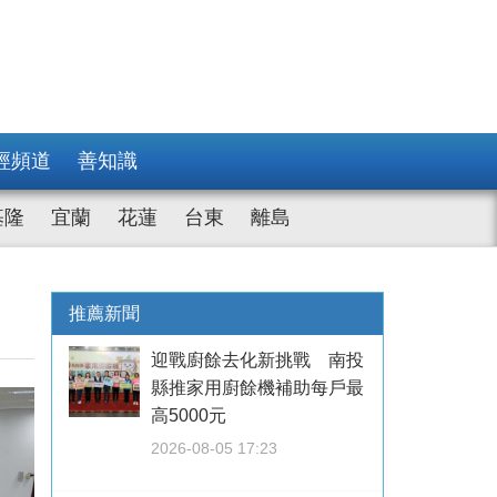
經頻道
善知識
基隆
宜蘭
花蓮
台東
離島
推薦新聞
迎戰廚餘去化新挑戰 南投
縣推家用廚餘機補助每戶最
高5000元
2026-08-05 17:23