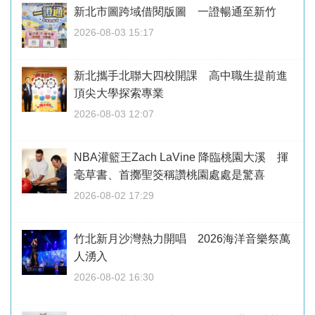
新北市圖跨域借閱版圖 一證暢通至新竹
2026-08-03 15:17
新北攜手北聯大四校開課 高中職生提前進
頂尖大學探索專業
2026-08-03 12:07
NBA灌籃王Zach LaVine 降臨桃園大溪 揮
毫草書、首擲聖筊稱讚桃園處處是驚喜
2026-08-02 17:29
竹北新月沙灣熱力開唱 2026海洋音樂祭萬
人湧入
2026-08-02 16:30