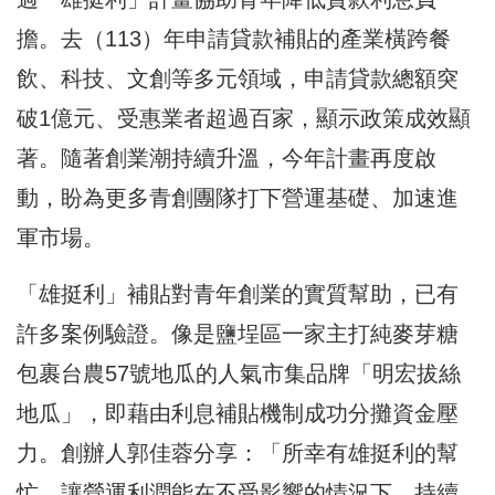
擔。去（113）年申請貸款補貼的產業橫跨餐
飲、科技、文創等多元領域，申請貸款總額突
破1億元、受惠業者超過百家，顯示政策成效顯
著。隨著創業潮持續升溫，今年計畫再度啟
動，盼為更多青創團隊打下營運基礎、加速進
軍市場。
「雄挺利」補貼對青年創業的實質幫助，已有
許多案例驗證。像是鹽埕區一家主打純麥芽糖
包裹台農57號地瓜的人氣市集品牌「明宏拔絲
地瓜」，即藉由利息補貼機制成功分攤資金壓
力。創辦人郭佳蓉分享：「所幸有雄挺利的幫
忙，讓營運利潤能在不受影響的情況下，持續