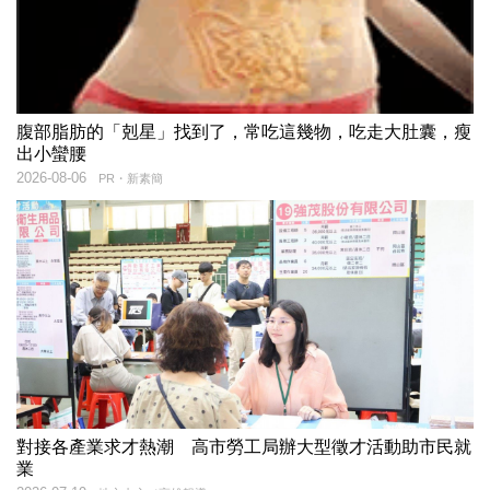
腹部脂肪的「剋星」找到了，常吃這幾物，吃走大肚囊，瘦
出小蠻腰
2026-08-06
PR・新素簡
對接各產業求才熱潮 高市勞工局辦大型徵才活動助市民就
業