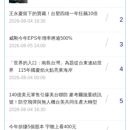
王永慶留下的寶藏！台塑四雄一年狂飆10倍
/
2
2026-08-04 16:30
威剛今年EPS年增率將逾500%
/
3
2026-08-05 14:00
「世界的入口：南島台灣」為題從台東連結世
/
4
界 115年國慶焰火點亮東海岸
2026-08-04 00:06
140億美元軍售引爆美台聯防 麥考爾拋重磅訊
/
5
號！防空飛彈與無人機台美共同生產大轉型
2026-08-04 16:30
今年拚賺5個股本 宇瞻上看400元