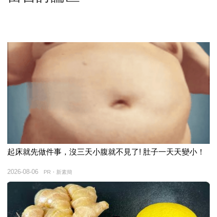
起床就先做件事，沒三天小腹就不見了! 肚子一天天變小！
2026-08-06
PR・新素簡