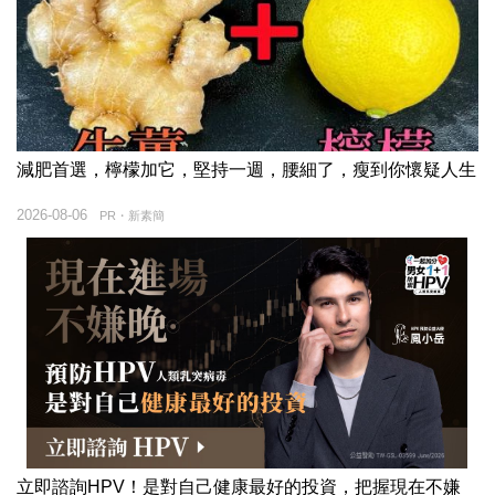
減肥首選，檸檬加它，堅持一週，腰細了，瘦到你懷疑人生
2026-08-06
PR・新素簡
立即諮詢HPV！是對自己健康最好的投資，把握現在不嫌