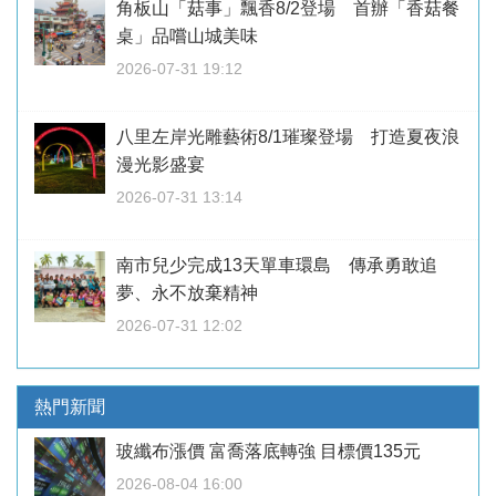
角板山「菇事」飄香8/2登場 首辦「香菇餐
桌」品嚐山城美味
2026-07-31 19:12
八里左岸光雕藝術8/1璀璨登場 打造夏夜浪
漫光影盛宴
2026-07-31 13:14
南市兒少完成13天單車環島 傳承勇敢追
夢、永不放棄精神
2026-07-31 12:02
熱門新聞
玻纖布漲價 富喬落底轉強 目標價135元
2026-08-04 16:00