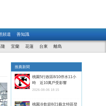
經頻道
善知識
基隆
宜蘭
花蓮
台東
離島
推薦新聞
桃園5行政區8/10停水11小
時 近10萬戶受影響
2026-08-06 18:15
桃園冷飲節8/21藝文特區登