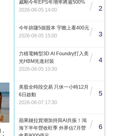
威剛今年EPS年增率將逾500%
/
2
2026-08-05 14:00
今年拚賺5個股本 宇瞻上看400元
/
3
2026-08-05 15:00
力積電轉型3D AI Foundry打入美
/
4
光HBM先進封裝
2026-08-05 10:30
美股全時段交易 只休一小時12月
/
5
6日啟動
2026-08-07 17:30
蘋果鏈拉貨潮加持與AI共振！鴻
/
6
海下半年營收旺季 外界估7月營
期，
收看9000億元