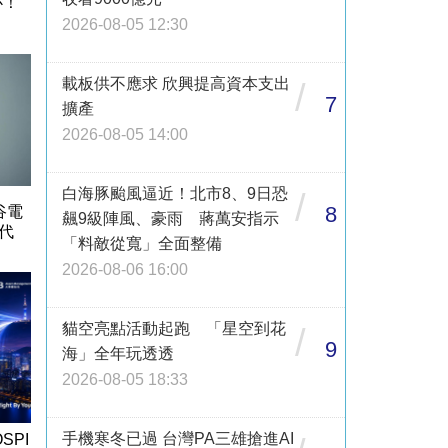
心！
2026-08-05 12:30
載板供不應求 欣興提高資本支出
/
7
擴產
2026-08-05 14:00
白海豚颱風逼近！北市8、9日恐
/
8
谷電
飆9級陣風、豪雨 蔣萬安指示
代
「料敵從寬」全面整備
2026-08-06 16:00
貓空亮點活動起跑 「星空到花
/
9
海」全年玩透透
2026-08-05 18:33
手機寒冬已過 台灣PA三雄搶進AI
SPI