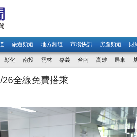
道
旅遊頻道
地方頻道
市場快訊
房產頻道
財
彰化
南投
雲林
嘉義
台南
高雄
屏東
/26全線免費搭乘