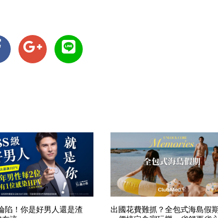
率淪陷！你是好男人還是渣
出國花費難抓？全包式海島假