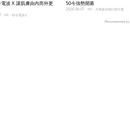
電波 X 讓肌膚由內而外更
50今強勢開募
2026-08-07
PR・大華銀全能行銷方案
7
PR・矽谷電波X
Recommended by