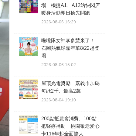
場 機捷A1、A12站快閃店
暖身活動即日搶先開跑
2026-08-06 16:29
啦啦隊女神李多慧來了！
石岡熱氣球嘉年華8/22起登
場
2026-08-06 15:02
屋頂光電獎勵 嘉義市加碼
每瓩2千、最高2萬
2026-08-04 19:10
200點抵農會消費、100點
抵醫療補助 桃園敬老愛心
卡116年起全面擴大