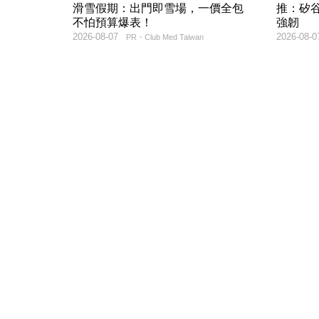
滑雪假期：出門即雪場，一價全包
推：矽谷
不怕預算爆表！
強韌
2026-08-07
2026-08-0
PR・Club Med Taiwan