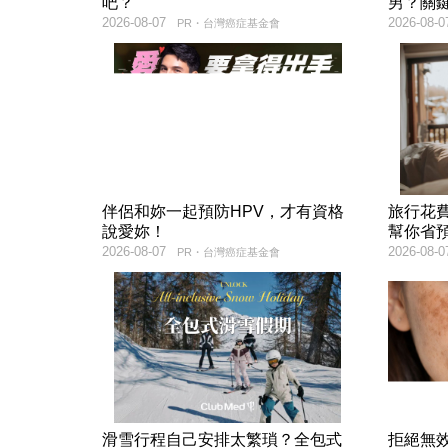
吧？
男？關
2026-08-07
2026-08-0
PR・台灣癌症基金會
伴侶和妳一起預防HPV，才有資格
旅行花
說愛妳！
幫你省
2026-08-07
2026-08-0
PR・台灣癌症基金會
滑雪行程自己安排太繁瑣？全包式
拒絕無