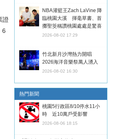
NBA灌籃王Zach LaVine 降
臨桃園大溪 揮毫草書、首
票證
擲聖筊稱讚桃園處處是驚喜
6
2026-08-02 17:29
竹北新月沙灣熱力開唱
2026海洋音樂祭萬人湧入
2026-08-02 16:30
熱門新聞
桃園5行政區8/10停水11小
時 近10萬戶受影響
2026-08-06 18:15