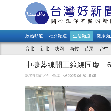
政治頻道
社會頻道
生活頻道
健康頻
台北
新北
桃園
新竹
苗栗
台中
中捷藍線開工綠線同慶 6
記者孫詩蘋／台中報導
2025-06-20 15:05