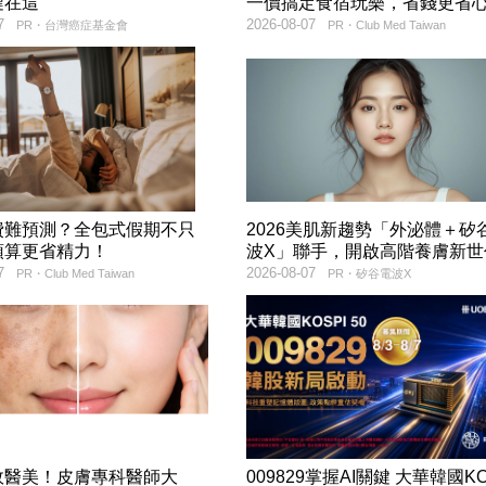
鍵在這
一價搞定食宿玩樂，省錢更省
7
2026-08-07
PR・台灣癌症基金會
PR・Club Med Taiwan
費難預測？全包式假期不只
2026美肌新趨勢「外泌體＋矽
預算更省精力！
波X」聯手，開啟高階養膚新世
7
2026-08-07
PR・Club Med Taiwan
PR・矽谷電波X
效醫美！皮膚專科醫師大
009829掌握AI關鍵 大華韓國KO