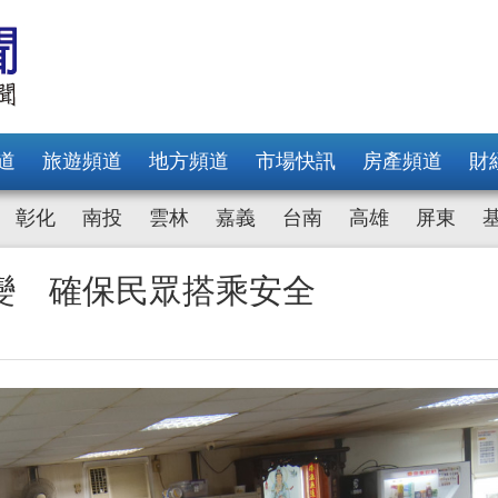
道
旅遊頻道
地方頻道
市場快訊
房產頻道
財
彰化
南投
雲林
嘉義
台南
高雄
屏東
變 確保民眾搭乘安全