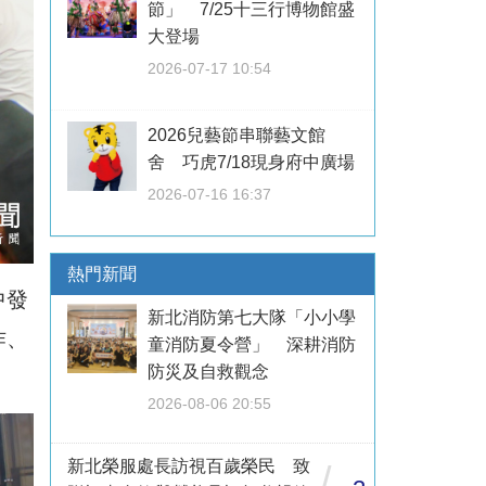
節」 7/25十三行博物館盛
大登場
2026-07-17 10:54
2026兒藝節串聯藝文館
舍 巧虎7/18現身府中廣場
2026-07-16 16:37
熱門新聞
中發
新北消防第七大隊「小小學
作、
童消防夏令營」 深耕消防
防災及自救觀念
2026-08-06 20:55
新北榮服處長訪視百歲榮民 致
/