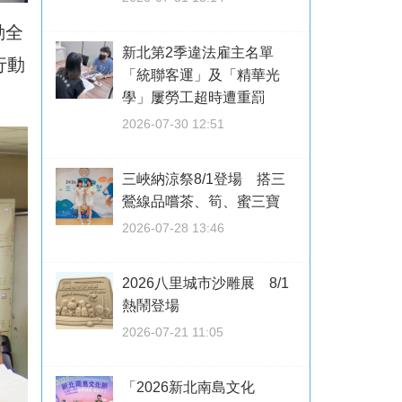
動全
新北第2季違法雇主名單
行動
「統聯客運」及「精華光
學」屢勞工超時遭重罰
2026-07-30 12:51
三峽納涼祭8/1登場 搭三
鶯線品嚐茶、筍、蜜三寶
2026-07-28 13:46
2026八里城市沙雕展 8/1
熱鬧登場
2026-07-21 11:05
「2026新北南島文化