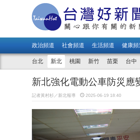
政治頻道
社會頻道
生活頻道
健康頻
台北
新北
桃園
新竹
苗栗
台中
新北強化電動公車防災應
記者黃村杉／新北報導
2025-06-19 18:40