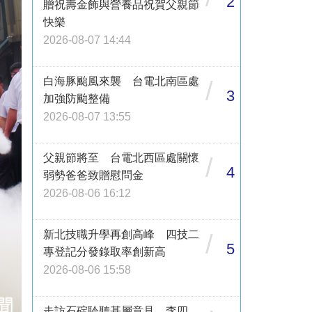
2
贈祝壽金飾與營養品祝賀父親節
快樂
2026-08-07 14:44
白海豚颱風來襲 台電北南區處
/
3
加強防颱整備
2026-08-07 13:55
父親節將至 台電北西區處關懷
/
4
弱勢爸爸致贈慰問金
2026-08-06 16:12
新北技職升學再創高峰 四技二
/
5
專登記分發錄取率創新高
2026-08-06 15:58
走訪石碇聆聽基層意見 李四