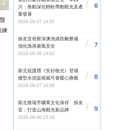
/
6
川：推動深坑輕軌帶動觀光及產
業發展
盤
2026-08-07 14:20
演練
侯友宜視察深澳漁港防颱整備
/
7
強化漁港避風安全
2026-08-08 14:02
新北庇護禮《安好植光》登場
/
8
微型水泥盆植栽可食暖心療癒
2026-08-07 16:08
新北推瑞芳礦業文化保存 侯友
/
9
宜：打造山海觀光新品牌
2026-08-06 15:39