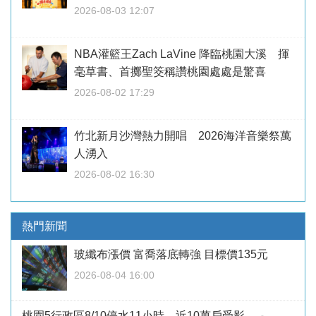
2026-08-03 12:07
NBA灌籃王Zach LaVine 降臨桃園大溪 揮
毫草書、首擲聖筊稱讚桃園處處是驚喜
2026-08-02 17:29
竹北新月沙灣熱力開唱 2026海洋音樂祭萬
人湧入
2026-08-02 16:30
熱門新聞
玻纖布漲價 富喬落底轉強 目標價135元
2026-08-04 16:00
桃園5行政區8/10停水11小時 近10萬戶受影