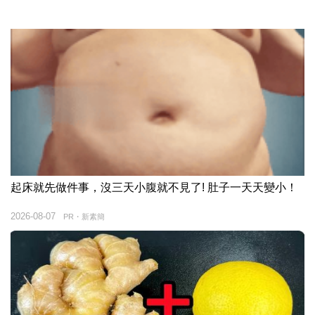
起床就先做件事，沒三天小腹就不見了! 肚子一天天變小！
2026-08-07
PR・新素簡