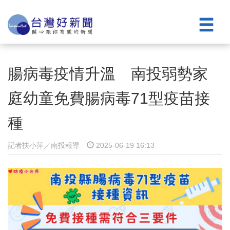
腸病毒疫情升溫 南投弱勢家
庭幼童免費腸病毒71型疫苗接
種
記者扶小萍／南投報導
2025-06-19 16:13