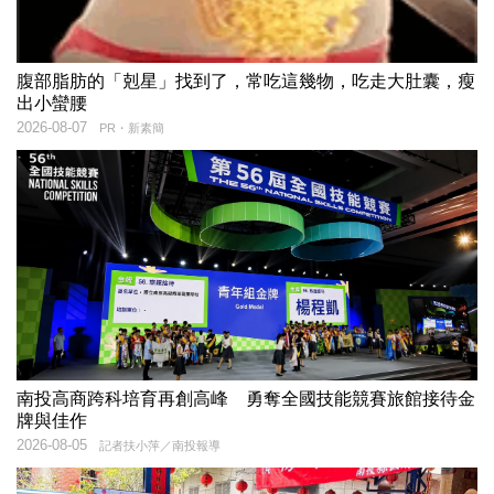
腹部脂肪的「剋星」找到了，常吃這幾物，吃走大肚囊，瘦
出小蠻腰
2026-08-07
PR・新素簡
南投高商跨科培育再創高峰 勇奪全國技能競賽旅館接待金
牌與佳作
2026-08-05
記者扶小萍／南投報導