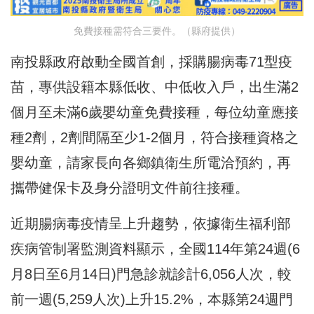
免費接種需符合三要件。（縣府提供）
南投縣政府啟動全國首創，採購腸病毒71型疫
苗，專供設籍本縣低收、中低收入戶，出生滿2
個月至未滿6歲嬰幼童免費接種，每位幼童應接
種2劑，2劑間隔至少1-2個月，符合接種資格之
嬰幼童，請家長向各鄉鎮衛生所電洽預約，再
攜帶健保卡及身分證明文件前往接種。
近期腸病毒疫情呈上升趨勢，依據衛生福利部
疾病管制署監測資料顯示，全國114年第24週(6
月8日至6月14日)門急診就診計6,056人次，較
前一週(5,259人次)上升15.2%，本縣第24週門