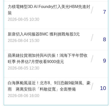
力積電轉型3D AI Foundry打入美光HBM先進封
/
7
裝
2026-08-05 10:30
新唐切入AI伺服器BMC 獲利挑戰每股3元
/
8
2026-08-04 15:30
蘋果鏈拉貨潮加持與AI共振！鴻海下半年營收
/
9
旺季 外界估7月營收看9000億元
2026-08-05 12:30
白海豚颱風逼近！北市8、9日恐飆9級陣風、豪
/
10
雨 蔣萬安指示「料敵從寬」全面整備
2026-08-06 16:00