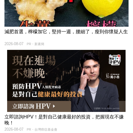
減肥首選，檸檬加它，堅持一週，腰細了，瘦到你懷疑人生
2026-08-07
PR・新素簡
立即諮詢HPV！是對自己健康最好的投資，把握現在不嫌
晚！
2026-08-07
PR・台灣癌症基金會