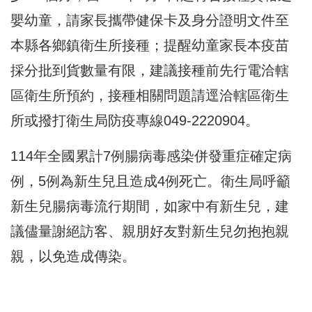
嬰幼童，請家長攜帶健保卡及身分證明文件至
本縣各鄉鎮衛生所接種；提醒幼童家長本疫苗
採分批到貨數量有限，建議接種前先行電洽轄
區衛生所預約，接種相關問題請逕洽轄區衛生
所或撥打衛生局防疫專線049-2220904。
114年全國累計7例腸病毒感染併發重症確定病
例，5例為新生兒且造成4例死亡。衛生局呼籲
新生兒腸病毒流行期間，如家中有新生兒，建
議儘量謝絕訪客、親朋好友對新生兒勿抱抱親
親，以免造成傳染。