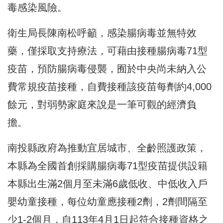
毒感染風險。
衛生局長陳南松呼籲，感染腸病毒並無特效
藥，僅採取支持療法，可藉由接種腸病毒71型
疫苗，預防腸病毒侵襲，囿於中央尚未納入公
費常規疫苗接種，自費接種該疫苗每劑約4,000
餘元，對弱勢家庭來說是一筆可觀的經濟負
擔。
南投縣政府為推動宜居城市、全齡照護政策，
本縣為全國首創採購腸病毒71型疫苗提供設籍
本縣出生滿2個月至未滿6歲低收、中低收入戶
嬰幼童接種，每位幼童應接種2劑，2劑間隔至
少1-2個月，自113年4月1日起符合接種資格之