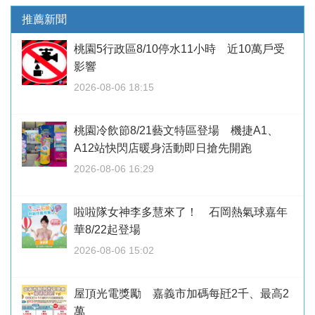
推薦新聞
桃園5行政區8/10停水11小時 近10萬戶受
影響
2026-08-06 18:15
桃園冷飲節8/21藝文特區登場 機捷A1、
A12站快閃店暖身活動即日搶先開跑
2026-08-06 16:29
啦啦隊女神李多慧來了！ 石岡熱氣球嘉年
華8/22起登場
2026-08-06 15:02
屋頂光電獎勵 嘉義市加碼每瓩2千、最高2
萬