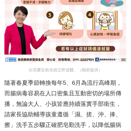
出現重症前兆就立即送醫。（縣府提供）
隨著春夏季節轉換每年5、6月為流行高峰期，
而腸病毒容易在人口密集且互動密切的場所傳
播，無論大人、小孩皆應持續落實手部衛生，
請家長協助輔導孩童遵循「濕、搓、沖、捧、
擦」洗手五步驟正確肥皂勤洗手，以降低腸病