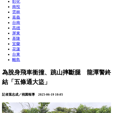
彰化
南投
雲林
嘉義
台南
高雄
屏東
基隆
宜蘭
花蓮
台東
離島
為脫身飛車衝撞、跳山摔斷腿 龍潭警終
結「五條通大盜」
記者葉志成／桃園報導
2025-06-19 10:05