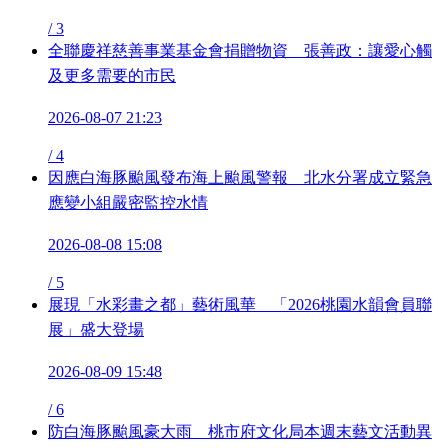
/
3
全聯慶祥慈善事業基金會捐贈物資 張善政：讓愛心觸
及更多需要的市民
2026-08-07 21:23
/
4
因應白海豚颱風發布海上颱風警報 北水分署成立緊急
應變小組嚴密監控水情
2026-08-08 15:08
/
5
展現「水彩畫之都」藝術風華 「2026桃園水韻會員聯
展」盛大登場
2026-08-09 15:48
/
6
防白海豚颱風豪大雨 桃市府文化局本週末藝文活動異