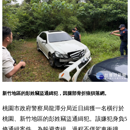
新竹地區的彭姓竊盜通緝犯，因腿部骨折狼狽落網。
桃園市政府警察局龍潭分局近日緝獲一名橫行於
桃園、新竹地區的彭姓竊盜通緝犯。該嫌犯身負5
條通緝案件，為躲避查緝，過程不僅駕車衝撞，