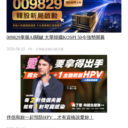
009829掌握AI關鍵 大華韓國KOSPI 50今強勢開募
2026-08-10
PR・大華銀全能行銷方案
伴侶和妳一起預防HPV，才有資格說愛妳！