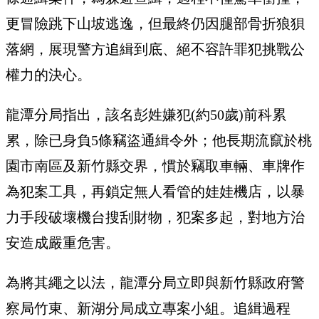
更冒險跳下山坡逃逸，但最終仍因腿部骨折狼狽
落網，展現警方追緝到底、絕不容許罪犯挑戰公
權力的決心。
龍潭分局指出，該名彭姓嫌犯(約50歲)前科累
累，除已身負5條竊盜通緝令外；他長期流竄於桃
園市南區及新竹縣交界，慣於竊取車輛、車牌作
為犯案工具，再鎖定無人看管的娃娃機店，以暴
力手段破壞機台搜刮財物，犯案多起，對地方治
安造成嚴重危害。
為將其繩之以法，龍潭分局立即與新竹縣政府警
察局竹東、新湖分局成立專案小組。追緝過程