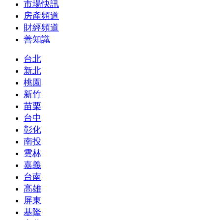
市場快訊
房產頻道
財經頻道
善知識
台北
新北
桃園
新竹
苗栗
台中
彰化
南投
雲林
嘉義
台南
高雄
屏東
基隆