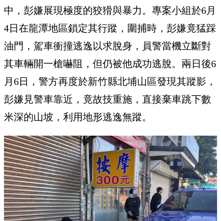
中，彭嫌展現極度的狡猾與暴力。專案小組於6月
4日在龍潭地區鎖定其行蹤，圍捕時，彭嫌竟猛踩
油門，駕車衝撞逃逸以求脫身，員警當機立斷對
其車輛開一槍嚇阻，但仍被他成功逃脫。兩日後6
月6日，警方再度於新竹縣北埔山區發現其蹤影，
彭嫌見警車靠近，竟故技重施，直接棄車跳下數
米深的山坡，利用地形逃逸無蹤。