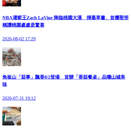
NBA灌籃王Zach LaVine 降臨桃園大溪 揮毫草書、首擲聖筊
稱讚桃園處處是驚喜
2026-08-02 17:29
角板山「菇事」飄香8/2登場 首辦「香菇餐桌」品嚐山城美
味
2026-07-31 19:12