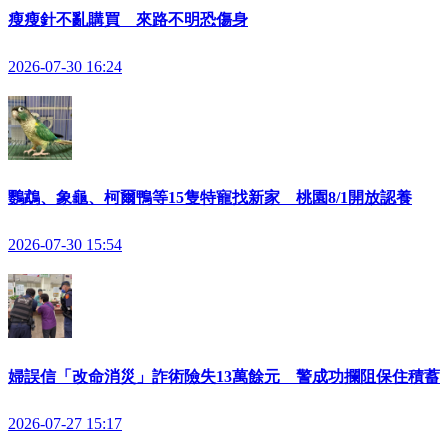
瘦瘦針不亂購買 來路不明恐傷身
2026-07-30 16:24
鸚鵡、象龜、柯爾鴨等15隻特寵找新家 桃園8/1開放認養
2026-07-30 15:54
婦誤信「改命消災」詐術險失13萬餘元 警成功攔阻保住積蓄
2026-07-27 15:17