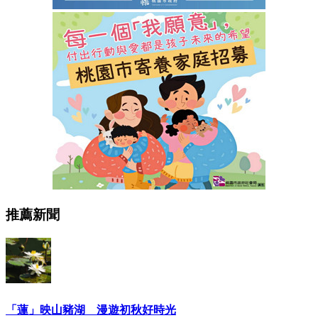
推薦新聞
「蓮」映山豬湖 漫遊初秋好時光