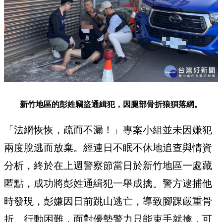
新竹地區的彭姓竊盜通緝犯，因腿部骨折狼狽落網。
「法網恢恢，疏而不漏！」專案小組並未因嫌犯
兩度脫逃而放棄。經連日不眠不休地追查與情資
分析，終於在上週警察節當日於新竹地區一處藏
匿點，成功將彭姓通緝犯一舉成擒。警方逮捕他
時發現，彭嫌因日前跳山逃亡，導致腳踝嚴重骨
折、行動困難，面對優勢警力只能束手就擒，可