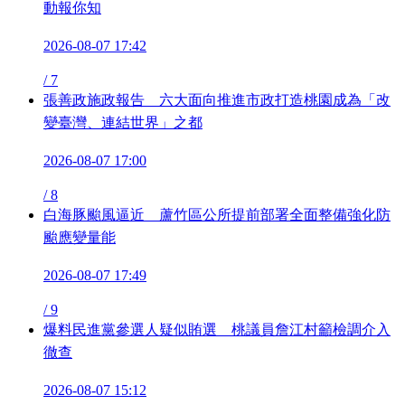
動報你知
2026-08-07 17:42
/
7
張善政施政報告 六大面向推進市政打造桃園成為「改
變臺灣、連結世界」之都
2026-08-07 17:00
/
8
白海豚颱風逼近 蘆竹區公所提前部署全面整備強化防
颱應變量能
2026-08-07 17:49
/
9
爆料民進黨參選人疑似賄選 桃議員詹江村籲檢調介入
徹查
2026-08-07 15:12