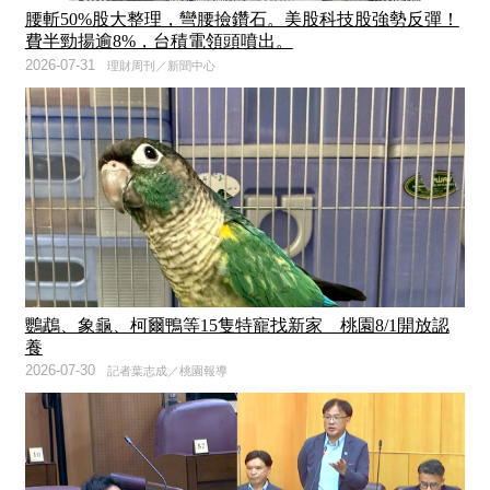
腰斬50%股大整理，彎腰撿鑽石。美股科技股強勢反彈！
費半勁揚逾8%，台積電領頭噴出。
2026-07-31
理財周刊／新聞中心
鸚鵡、象龜、柯爾鴨等15隻特寵找新家 桃園8/1開放認
養
2026-07-30
記者葉志成／桃園報導