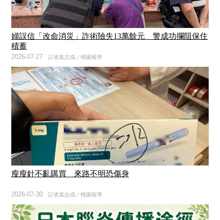
婦誤信「改命消災」詐術險失13萬餘元 警成功攔阻保住
積蓄
2026-07-27
記者葉志成／桃園報導
瘦瘦針不亂購買 來路不明恐傷身
2026-07-30
記者葉志成／桃園報導