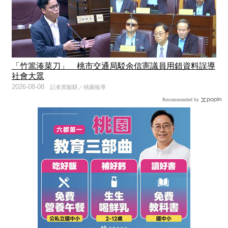
「竹篙湊菜刀」 桃市交通局駁余信憲議員用錯資料誤導
社會大眾
2026-08-08
記者黃駿騏／桃園報導
Recommended by