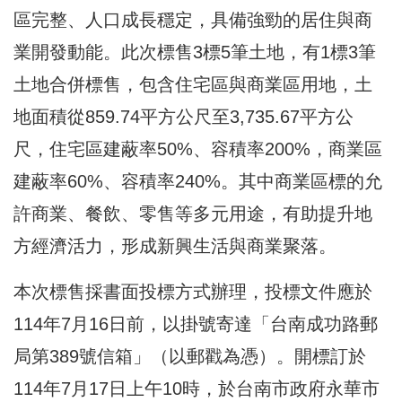
區完整、人口成長穩定，具備強勁的居住與商
業開發動能。此次標售3標5筆土地，有1標3筆
土地合併標售，包含住宅區與商業區用地，土
地面積從859.74平方公尺至3,735.67平方公
尺，住宅區建蔽率50%、容積率200%，商業區
建蔽率60%、容積率240%。其中商業區標的允
許商業、餐飲、零售等多元用途，有助提升地
方經濟活力，形成新興生活與商業聚落。
本次標售採書面投標方式辦理，投標文件應於
114年7月16日前，以掛號寄達「台南成功路郵
局第389號信箱」（以郵戳為憑）。開標訂於
114年7月17日上午10時，於台南市政府永華市