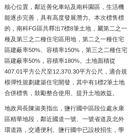
核心位置，鄰近善化車站及南科園區，生活機
能逐步完善，具有高度發展潛力。本次標售標
的，南科FG區共釋出7標8筆土地，屬第二之一
種及第三之二種住宅區用地，第二之一種住宅
區建蔽率50%、容積率150%，第三之二種住宅
區建蔽率50%，容積率180%。土地面積從
407.01平方公尺至12,370.30平方公尺，適合規
模彈性規劃建築住宅開發，其中有1標2筆土地
合併標售，鼓勵整合使用、提升土地效益。
地政局長陳淑美指出，鹽行國中區段位處永康
區精華地段，鄰近國道一號、一號省道及北外
環道路，交通便利。鹽行國中已設校招生，學