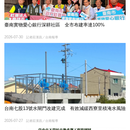
臺南實物愛心銀行深耕社區 全市布建率達100%
2026-07-30
記者莊漢昌／台南報導
台南七股13號水閘門改建完成 有效減緩西寮里積淹水風險
2026-07-27
記者莊漢昌／台南報導