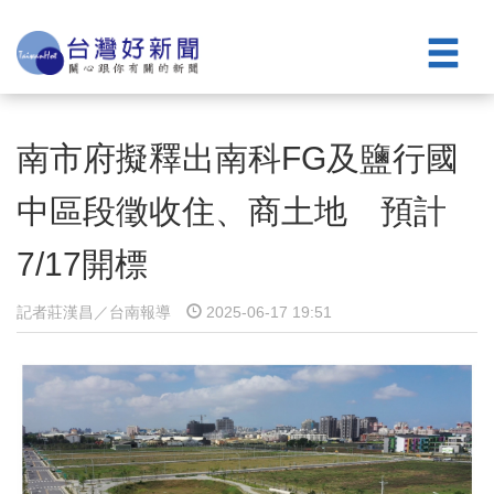
南市府擬釋出南科FG及鹽行國
中區段徵收住、商土地 預計
7/17開標
記者莊漢昌／台南報導
2025-06-17 19:51