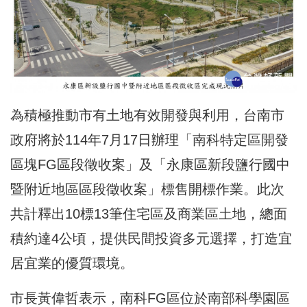
為積極推動市有土地有效開發與利用，台南市
政府將於114年7月17日辦理「南科特定區開發
區塊FG區段徵收案」及「永康區新段鹽行國中
暨附近地區區段徵收案」標售開標作業。此次
共計釋出10標13筆住宅區及商業區土地，總面
積約達4公頃，提供民間投資多元選擇，打造宜
居宜業的優質環境。
市長黃偉哲表示，南科FG區位於南部科學園區