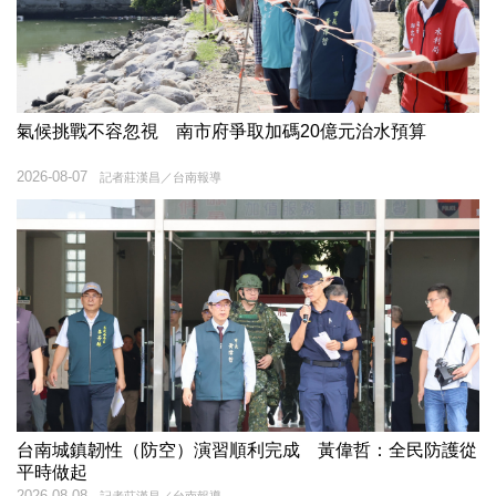
氣候挑戰不容忽視 南市府爭取加碼20億元治水預算
2026-08-07
記者莊漢昌／台南報導
台南城鎮韌性（防空）演習順利完成 黃偉哲：全民防護從
平時做起
2026-08-08