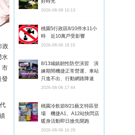
好時光
2026-08-08 10:13
桃園5行政區8/10停水11小
時 近10萬戶受影響
2026-08-06 18:15
市政
門水
8/13城鎮韌性防空演習 演
，市
練期間機捷正常營運、車站
級發
只進不出、行動網路降速
2026-08-06 17:44
代
桃園冷飲節8/21藝文特區登
場 機捷A1、A12站快閃店
績
暖身活動即日搶先開跑
2026-08-06 16:29