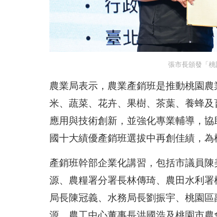
張市長頒發「桃
農業局表示，農業產銷班是推動桃園農
米、蔬菜、花卉、果樹、茶葉、養蜂及
應用與技術創新，並強化專業輔導，協
國十大績優產銷班選拔中再創佳績，為
產銷班幹部企業化講習，包括市議員陳
源、農糧署分署長林傳琦、農田水利署
局長陳冠義、水務局長劉振宇、桃園區
源、農工中心董事長洪國浩及桃園市農