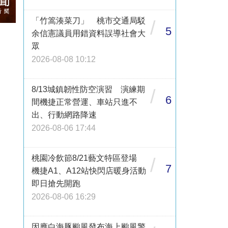
「竹篙湊菜刀」 桃市交通局駁
/
5
余信憲議員用錯資料誤導社會大
眾
2026-08-08 10:12
8/13城鎮韌性防空演習 演練期
/
6
間機捷正常營運、車站只進不
出、行動網路降速
2026-08-06 17:44
桃園冷飲節8/21藝文特區登場
/
7
機捷A1、A12站快閃店暖身活動
即日搶先開跑
2026-08-06 16:29
因應白海豚颱風發布海上颱風警