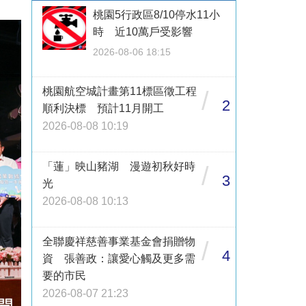
桃園5行政區8/10停水11小
時 近10萬戶受影響
2026-08-06 18:15
桃園航空城計畫第11標區徵工程
/
2
順利決標 預計11月開工
2026-08-08 10:19
「蓮」映山豬湖 漫遊初秋好時
/
3
光
2026-08-08 10:13
全聯慶祥慈善事業基金會捐贈物
/
4
資 張善政：讓愛心觸及更多需
要的市民
2026-08-07 21:23