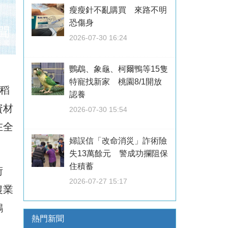
瘦瘦針不亂購買 來路不明
恐傷身
2026-07-30 16:24
鸚鵡、象龜、柯爾鴨等15隻
特寵找新家 桃園8/1開放
稻
認養
資材
2026-07-30 15:54
在全
婦誤信「改命消災」詐術險
失13萬餘元 警成功攔阻保
住積蓄
衍
2026-07-27 15:17
農業
鴻
熱門新聞