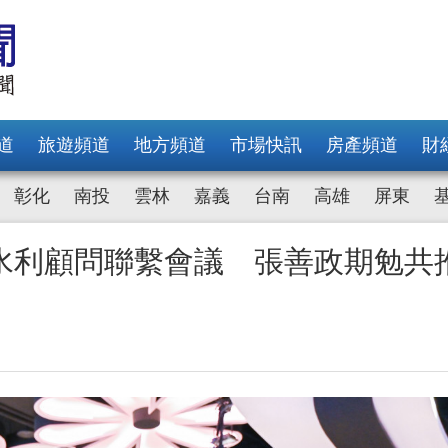
道
旅遊頻道
地方頻道
市場快訊
房產頻道
財
彰化
南投
雲林
嘉義
台南
高雄
屏東
水利顧問聯繫會議 張善政期勉共