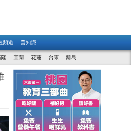
經頻道
善知識
基隆
宜蘭
花蓮
台東
離島
推