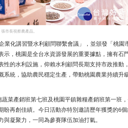
張市長視察農產品。
部企業化講習暨水利顧問聯繫會議」，並頒發「桃園
表示，桃園是全台水資源發展的重要據點，擁有石
表性的水利設施，仰賴水利顧問長期支持市政推動
溉系統，協助農民穩定生產，帶動桃園農業持續升
八德蔬菜產銷班第七班及桃園平鎮雜糧產銷班第一班，
期盼再創佳績。今日活動亦特別邀請歷年獲獎的6個
力與凝聚力，一同為參賽隊伍加油打氣。