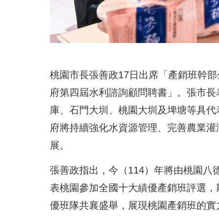
桃園市長張善政17日出席「產銷班幹
府第四屆水利諮詢顧問聘書」。張市長
庫、石門大圳、桃園大圳及埤塘等具代
府將持續強化水資源管理、完善農業灌
展。
張善政指出，今（114）年將由桃園
表桃園參加全國十大績優產銷班評選，
優班隊共襄盛舉，展現桃園產銷班的實