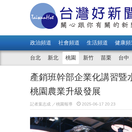
政治頻道
社會頻道
生活頻道
健康頻
台北
新北
桃園
新竹
苗栗
台中
產銷班幹部企業化講習暨
桃園農業升級發展
記者葉志成 ／桃園報導
2025-06-17 20:23