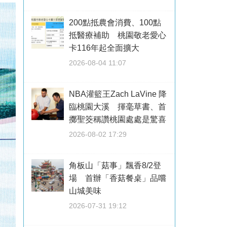
200點抵農會消費、100點
抵醫療補助 桃園敬老愛心
卡116年起全面擴大
2026-08-04 11:07
NBA灌籃王Zach LaVine 降
臨桃園大溪 揮毫草書、首
擲聖筊稱讚桃園處處是驚喜
2026-08-02 17:29
角板山「菇事」飄香8/2登
場 首辦「香菇餐桌」品嚐
山城美味
2026-07-31 19:12