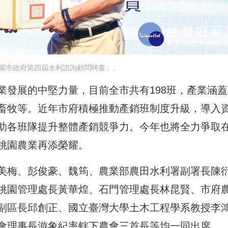
園市政府第四屆水利諮詢顧問聘書」。
業發展的中堅力量，目前全市共有198班，產業涵蓋
畜牧等。近年市府積極推動產銷班制度升級，導入
助各班隊提升整體產銷競爭力。今年也將全力爭取
桃園農業再添榮耀。
美梅、彭俊豪、魏筠、農業部農田水利署副署長陳
桃園管理處長黃華煌、石門管理處長林昆賢、市府
副區長邱創正、國立臺灣大學土木工程學系教授李
會理事長游象紀率轄下農會三首長等均一同出席。