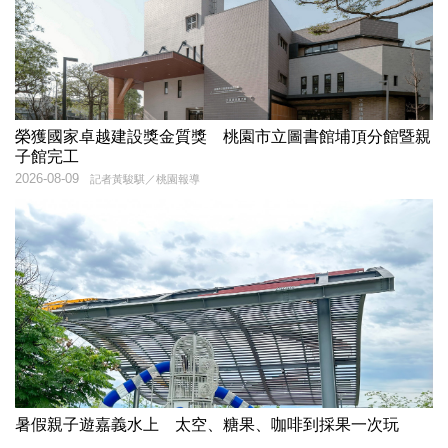
榮獲國家卓越建設獎金質獎 桃園市立圖書館埔頂分館暨親
子館完工
2026-08-09
記者黃駿騏／桃園報導
暑假親子遊嘉義水上 太空、糖果、咖啡到採果一次玩