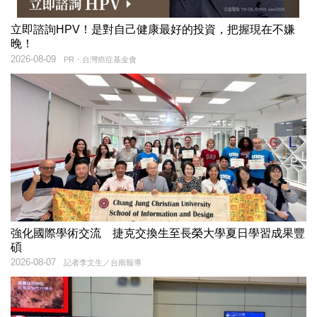
立即諮詢HPV！是對自己健康最好的投資，把握現在不嫌
晚！
2026-08-09
PR・台灣癌症基金會
強化國際學術交流 捷克交換生至長榮大學夏日學習成果豐
碩
2026-08-07
記者李文生／台南報導