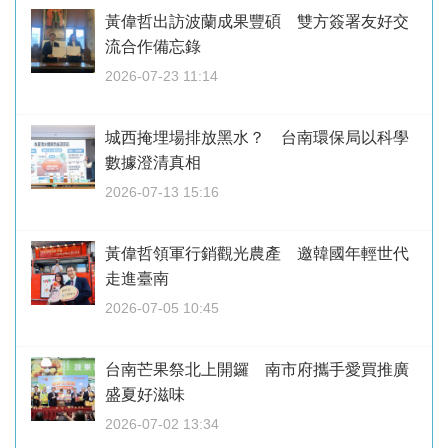
黃偉哲出訪波蘭成果豐碩 雙方簽署友好交
流合作備忘錄
2026-07-23 11:14
城西掩埋場排放黑水？ 台南環保局以科學
數據澄清真相
2026-07-13 15:16
黃偉哲領軍行銷觀光農產 邀韓國年輕世代
走進臺南
2026-07-05 10:45
台南芒果祭北上開鑼 南市府攜手愛買推廣
盛夏好滋味
2026-07-02 13:34