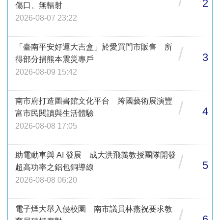
2
傷口、無輻射
2026-08-07 23:22
「臺南平安好運大吉盒」於愛買門市販售 所
/
3
得部分捐熊本震災專戶
2026-08-09 15:42
南市府打造圖書館文化平台 跨國藝術展演豐
/
4
富市民閱讀與生活體驗
2026-08-08 17:05
助電動車與 AI 發展 成大洪飛義教授團隊開發
/
5
超高功率之鋁包銅導線
2026-08-08 06:20
電子煙大舉入侵校園 南市議員林燕祝要求教
/
6