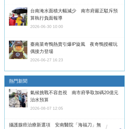
台南淹水面積大幅減少 南市府嚴正駁斥預
算執行負面報導
2026-06-30 10:00
臺南菜奇鴨熱賣引爆IP旋風 夜奇鴨授權玩
偶接力登場
2026-06-27 16:23
熱門新聞
氣候挑戰不容忽視 南市府爭取加碼20億元
治水預算
2026-08-07 12:05
攝護腺癌治療新選項 安南醫院「海福刀」無
/