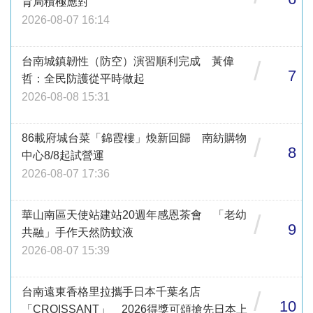
育局積極應對
2026-08-07 16:14
台南城鎮韌性（防空）演習順利完成 黃偉
/
7
哲：全民防護從平時做起
2026-08-08 15:31
86載府城台菜「錦霞樓」煥新回歸 南紡購物
/
8
中心8/8起試營運
2026-08-07 17:36
華山南區天使站建站20週年感恩茶會 「老幼
/
9
共融」手作天然防蚊液
2026-08-07 15:39
台南遠東香格里拉攜手日本千葉名店
/
10
「CROISSANT」 2026得獎可頌搶先日本上