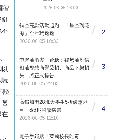
羅智
2026-08-06 16:00
簡舒
貓空亮點活動起跑 「星空到花
/
絕不
2
海」全年玩透透
2026-08-05 18:33
人
中聯油脂案 台糖︰福懋油所供
/
3
粗油導致商譽受損、商品下架損
卻以
失，將正式提告
她議
2026-08-05 22:03
部談
，甚
高鐵加開28班大學生5折優惠列
/
4
車 8/6起開放購票
是在
2026-08-05 12:10
電子手鐶貼「萊爾校長吃毒