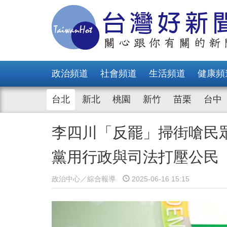
政治頻道
社會頻道
生活頻道
健康頻
台北
新北
桃園
新竹
苗栗
台中
李四川「反罷」掃街嗆民
黨用行政與司法打壓公民
政治中心／綜合報導
2025-06-16 15:15