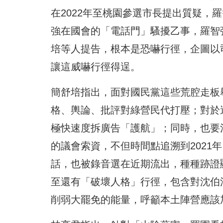
在2022年至桃園參選市長提出質疑，
強在國會的「電話門」騷擾乙事，羅智
培等人提告，根本是恐嚇行徑，企圖以
讓這威嚇行徑得逞。
簡舒培指出，面對國民黨這些荒腔走板
格、輿論、批評對綠營民代打壓；對於
極快速度拆廣告「護航」；同時，也要
的議會索資，不但時間點追溯到2021
話，也被錄音選在近期流出，種種跡證
至還有「破壞人格」行徑，包含對沈伯
削弱大罷免的能量，呼籲本土陣營應該