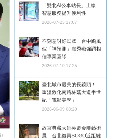
「雙北AI公車站長」上線
智慧服務提升便利性
2026-07-23 17:07
不刻意討好民眾 台中颱風
假「神預測」盧秀燕強調相
信專業團隊
2026-07-10 17:25
臺北城市最美的長鏡頭！
重溫敦化南路林蔭大道半世
紀「電影美學」
2026-06-09 08:20
故宮典藏大師吳卿金雕藝術
播）
展 台北復興SOGO近距離