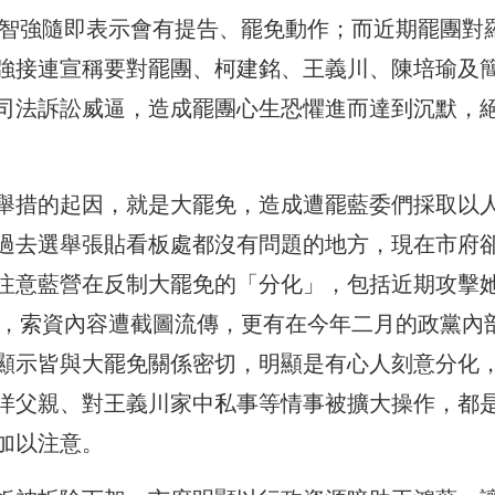
羅智強隨即表示會有提告、罷免動作；而近期罷團對
強接連宣稱要對罷團、柯建銘、王義川、陳培瑜及
司法訴訟威逼，造成罷團心生恐懼進而達到沉默，
舉措的起因，就是大罷免，造成遭罷藍委們採取以
過去選舉張貼看板處都沒有問題的地方，現在市府
注意藍營在反制大罷免的「分化」，包括近期攻擊
年，索資內容遭截圖流傳，更有在今年二月的政黨內
顯示皆與大罷免關係密切，明顯是有心人刻意分化
洋父親、對王義川家中私事等情事被擴大操作，都
加以注意。