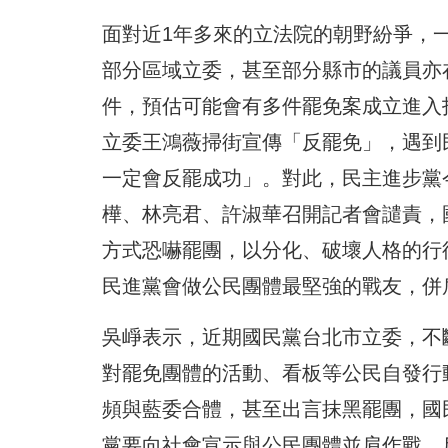
面對近1年多來的立法院的朝野紛爭，
部分區域立委，甚至部分縣市的議員亦
件，預估可能會有多件罷免案成立進入
立委王鴻薇掃街宣傳「反罷免」，遇到
一定會反罷成功」。對此，民主進步黨
樺、林亮君、許淑華召開記者會譴責，
方式恐嚇罷團，以分化、破壞人格的行
民進黨會做公民團體最堅強的戰友，併
吳崢表示，近期國民黨台北市立委，不
對罷免團體的活動、看板等公民自發行
頻與藍委合體，甚至出言抹黑罷團，國
黨要向社會宣示與公民團體並肩作戰，