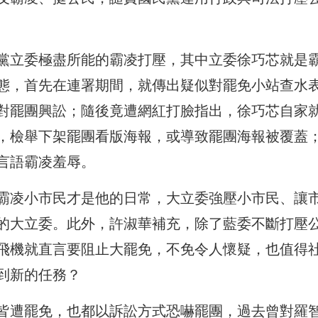
黨立委極盡所能的霸凌打壓，其中立委徐巧芯就是
態，首先在連署期間，就傳出疑似對罷免小站查水
對罷團興訟；隨後竟遭網紅打臉指出，徐巧芯自家
，檢舉下架罷團看版海報，或導致罷團海報被覆蓋
言語霸凌羞辱。
霸凌小市民才是他的日常，大立委強壓小市民、讓
的大立委。此外，許淑華補充，除了藍委不斷打壓
飛機就直言要阻止大罷免，不免令人懷疑，也值得
到新的任務？
皆遭罷免，也都以訴訟方式恐嚇罷團，過去曾對羅