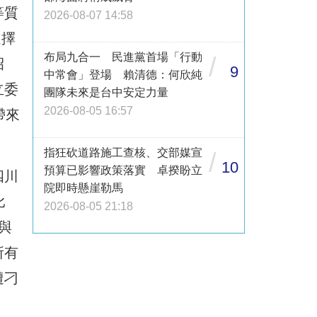
等質
2026-08-07 14:58
選擇
布局九合一 民進黨首場「行動
/
招
9
中常會」登場 賴清德：何欣純
立委
團隊未來是台中安定力量
2026-08-05 16:57
帶來
指狂砍道路施工查核、交部媒宣
/
10
預算已影響政策落實 卓揆盼立
四川
院即時懸崖勒馬
比
2026-08-05 21:18
與
所有
遭刁