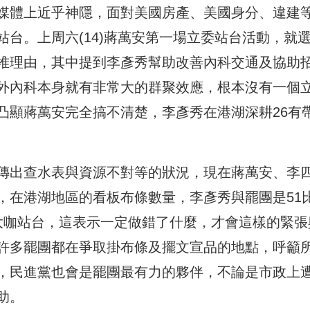
媒體上近乎神隱，面對美國房產、美國身分、違建
台。上周六(14)蔣萬安第一場立委站台活動，就
堆理由，其中提到李彥秀幫助改善內科交通及協助
外內科本身就有非常大的群聚效應，根本沒有一個
凸顯蔣萬安完全搞不清楚，李彥秀在港湖深耕26有
傳出查水表與資源不對等的狀況，現在蔣萬安、李
，在港湖地區的看板布條數量，李彥秀與罷團是51
大咖站台，這表示一定做錯了什麼，才會這樣的緊張
許多罷團都在爭取掛布條及擺文宣品的地點，呼籲
，民進黨也會是罷團最有力的夥伴，不論是市政上
助。