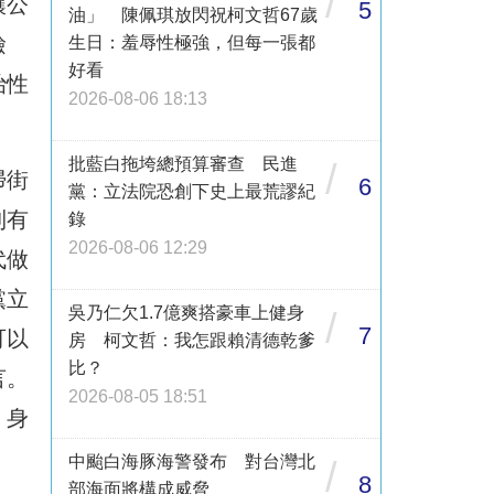
/
讓公
5
油」 陳佩琪放閃祝柯文哲67歲
檢
生日：羞辱性極強，但每一張都
好看
治性
2026-08-06 18:13
批藍白拖垮總預算審查 民進
/
掃街
6
黨：立法院恐創下史上最荒謬紀
到有
錄
2026-08-06 12:29
代做
黨立
吳乃仁欠1.7億爽搭豪車上健身
/
7
可以
房 柯文哲：我怎跟賴清德乾爹
比？
言。
2026-08-05 18:51
，身
中颱白海豚海警發布 對台灣北
/
8
部海面將構成威脅