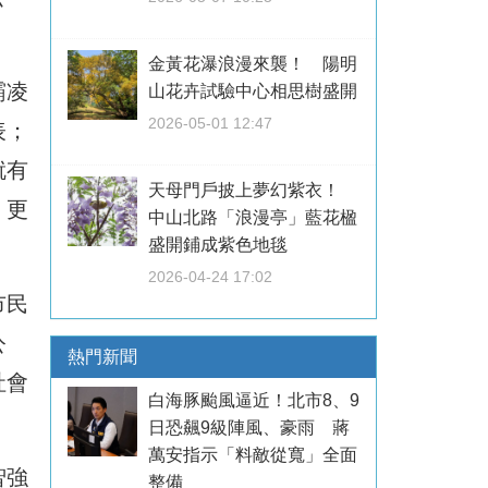
金黃花瀑浪漫來襲！ 陽明
霸凌
山花卉試驗中心相思樹盛開
2026-05-01 12:47
表；
就有
天母門戶披上夢幻紫衣！
；更
中山北路「浪漫亭」藍花楹
盛開鋪成紫色地毯
2026-04-24 17:02
市民
公
熱門新聞
社會
白海豚颱風逼近！北市8、9
日恐飆9級陣風、豪雨 蔣
萬安指示「料敵從寬」全面
智強
整備