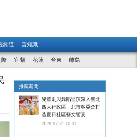
經頻道
善知識
基隆
宜蘭
花蓮
台東
離島
民
推薦新聞
兒童劇與舞蹈巡演深入臺北
四大行政區 北市客委會打
造夏日社區藝文饗宴
2026-07-31 10:31