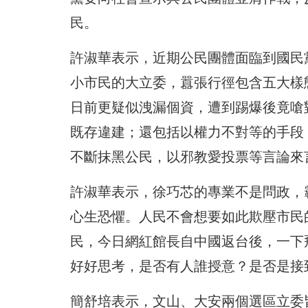
民。
許淑華表示，近期公民團體面臨到國民
小市民的大立委，囂張行徑包含五大樣
日前更疑似洩漏個資，遭到踢爆後竟嗆
既存違建；還包括以權力不對等的手段
不斷抹黑公民，以邪教愛投票等言論來
許淑華表示，徐巧芯的專業不是問政，
心生恐懼。人民不會想要如此欺壓市民
民，今日網紅館長自中國返台後，一下
好好思考，是否有人誰授意？是否是接
簡舒培表示，文山、大安兩個選區立委