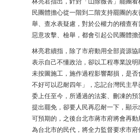
林亮君指出，針對「山除薇害」罷團看
民團體擔心從一階到二階支持罷團的友
舉、查水表疑慮，對於公權力的稽查有
惡意攻擊、檢舉，都會引起公民團體擔
林亮君續指，除了市府動用全部資源協
表示自己不懂政治，卻以工程專業說明
未按圖施工，施作過程影響鄰損，是否
不好可以忍耐四年」，忘記台灣民主早
委上任至今，所通過的法案、刪凍的預
提出罷免，卻要人民再忍耐一下，顯示
可預期的，之後台北市蔣市府將會再動
為台北市的民代，將全力監督要求市府