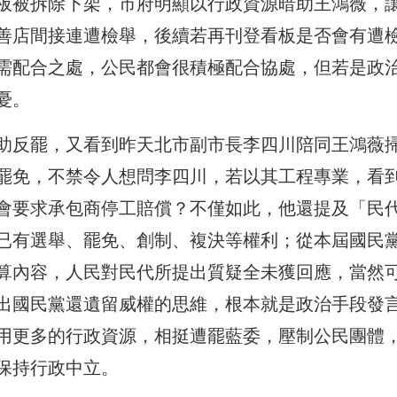
板被拆除下架，市府明顯以行政資源暗助王鴻薇，
善店間接連遭檢舉，後續若再刊登看板是否會有遭
需配合之處，公民都會很積極配合協處，但若是政
憂。
助反罷，又看到昨天北市副市長李四川陪同王鴻薇
罷免，不禁令人想問李四川，若以其工程專業，看
會要求承包商停工賠償？不僅如此，他還提及「民
已有選舉、罷免、創制、複決等權利；從本屆國民
算內容，人民對民代所提出質疑全未獲回應，當然
出國民黨還遺留威權的思維，根本就是政治手段發
用更多的行政資源，相挺遭罷藍委，壓制公民團體
保持行政中立。