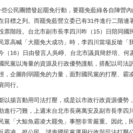
一些公民團體發起罷免行動，要罷免藍綠各自陣營內
在目標之列。而罷免藍營立委已有31件進行二階連
投票階段。台北市副市長李四川昨（15）日陪同國
民眾高喊「大罷免大成功」時，李四川當場反嗆「
今（16）日由發言人吳崢、台北市議員簡舒培、何
國民黨以海量的資源及行政優勢護航，搭配以司法
徑，企圖削弱罷免的力量，面對國民黨的打壓、霸
肩同行。
斷以揚言動用司法打壓，或是以市政行政資源優勢
動進行刁難，上週末台北市長蔣萬安及副市長李四
民黨「大鯨魚霸凌大罷免」事態非常嚴重。因此，
反霸凌、挺公民，譴責國民黨運用行政與司法打壓