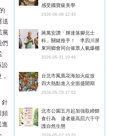
感受國寶級美學
的
2026-06-08 12:49
署送
民黨
蔣萬安讚「輝達落腳北士
科」關鍵推手！ 李四川屏
我們
東同鄉會同台催票人氣爆棚
孟
2026-05-31 10:46
訴訟
凌，
台北市鳳凰花海如火綻放
四大熱點進入全面盛開期
2026-05-29 17:02
，針
北市公園五月起加強取締餵
川頻
食行為 違者最高罰六千守
民進
護自然生態
公
2026-05-07 10:25