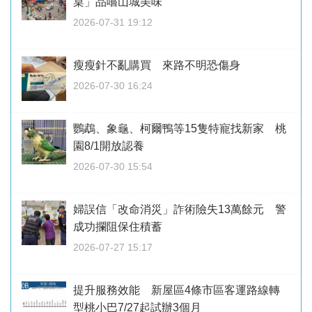
桌」品嚐山城美味
2026-07-31 19:12
瘦瘦針不亂購買 來路不明恐傷身
2026-07-30 16:24
鸚鵡、象龜、柯爾鴨等15隻特寵找新家 桃
園8/1開放認養
2026-07-30 15:54
婦誤信「改命消災」詐術險失13萬餘元 警
成功攔阻保住積蓄
2026-07-27 15:17
提升服務效能 新屋區4條市區客運路線轉
型桃小巴7/27起試辦3個月