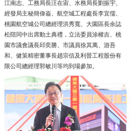
江南志、工務局長汪在宙、水務局長劉振宇、
經發局主秘簡偉崙、航空城工程處長李宜儒、
桃園航空城公司總經理洪秀寬、大園區長余誌
松陪同中出席動土典禮，立法委員涂權吉、桃
園市議會議長邱奕勝、市議員徐其萬、游吾
和、健策精密董事長趙宗信及利晉工程股份有
限公司總經理郭敏川等均到場參加。