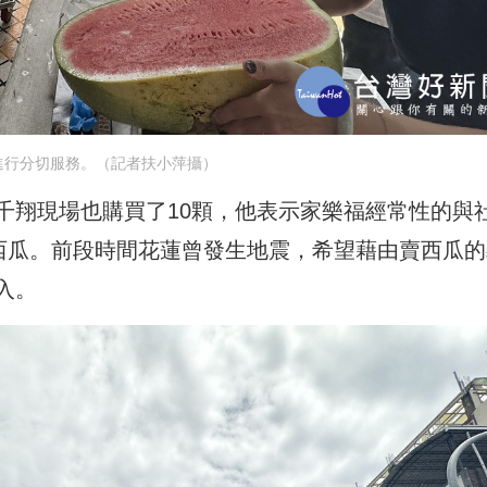
進行分切服務。（記者扶小萍攝）
千翔現場也購買了10顆，他表示家樂福經常性的與
顆西瓜。前段時間花蓮曾發生地震，希望藉由賣西瓜的
入。