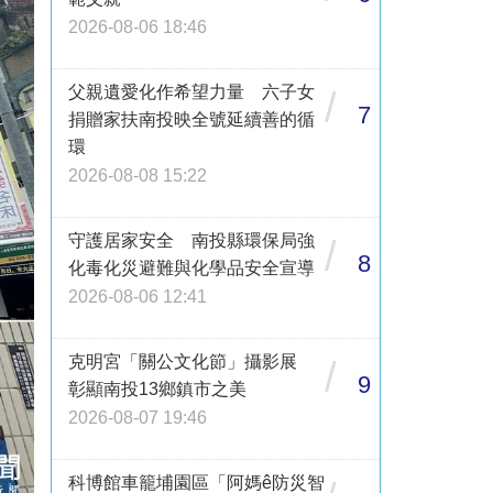
2026-08-06 18:46
父親遺愛化作希望力量 六子女
/
7
捐贈家扶南投映全號延續善的循
環
2026-08-08 15:22
守護居家安全 南投縣環保局強
/
8
化毒化災避難與化學品安全宣導
2026-08-06 12:41
克明宮「關公文化節」攝影展
/
9
彰顯南投13鄉鎮市之美
2026-08-07 19:46
科博館車籠埔園區「阿媽ê防災智