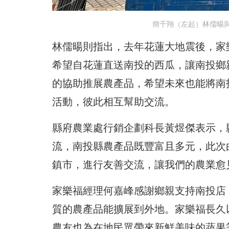
簡千翔（左起）林儒暘
林儒暘則指出，去年花蓮大地震後，家
希望自花蓮直送南投的西瓜，讓南投鄉
的協助推展農產品，希望未來也能將南
活動，彼此相互幫助交流。
縣府農業處行銷企劃科長黃煜傑表示，
流，南投縣農產品既豐富且多元，此次
鎮市，進行友善交流，讓我們的農業愈
家樂福經理何嘉峰感謝鄉親支持南投店
質的農產品能擴展到外地。家樂福長久
農友也為在地民眾帶來新鮮美味的蔬果