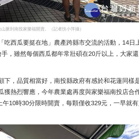
央山脈到南投家樂福開賣。（記者扶小萍攝）
「吃西瓜要挺在地」農產跨縣市交流的活動，14日
搶手，雖然每個西瓜都年常壯碩在20斤以上，大家還
顧下，品質相當好，南投縣政府有感於和花蓮同樣
瓜獲熱烈響應，今年農業處再度與家樂福南投店合
上午10時30分限時開賣，每顆僅收329元，一早就