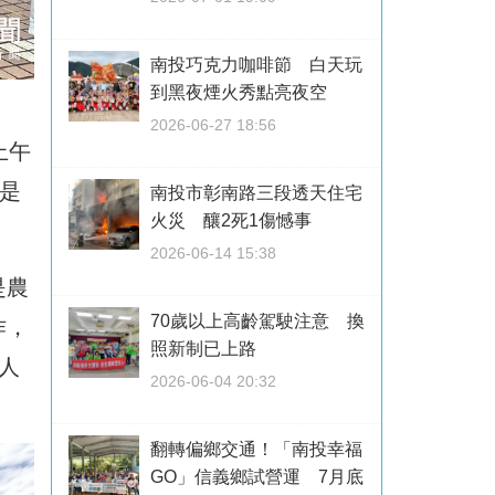
南投巧克力咖啡節 白天玩
到黑夜煙火秀點亮夜空
2026-06-27 18:56
上午
是
南投市彰南路三段透天住宅
火災 釀2死1傷憾事
2026-06-14 15:38
是農
70歲以上高齡駕駛注意 換
作，
照新制已上路
有人
2026-06-04 20:32
翻轉偏鄉交通！「南投幸福
GO」信義鄉試營運 7月底