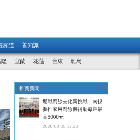
經頻道
善知識
基隆
宜蘭
花蓮
台東
離島
推薦新聞
迎戰廚餘去化新挑戰 南投
縣推家用廚餘機補助每戶最
高5000元
2026-08-05 17:23