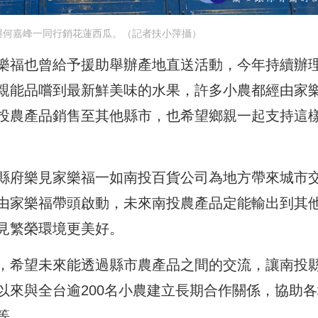
與何嘉峰一同行銷花蓮西瓜。（記者扶小萍攝）
樂福也曾給予援助舉辦產地直送活動，今年持續辦
親能品嚐到最新鮮美味的水果，許多小農都經由家
投農產品銷售至其他縣市，也希望鄉親一起支持這
縣府樂見家樂福一如南投百貨公司為地方帶來城市
由家樂福帶頭啟動，未來南投農產品定能輸出到其
見繁榮環境更美好。
，希望未來能透過縣市農產品之間的交流，讓南投
以來與全台逾200名小農建立長期合作關係，協助各
等。