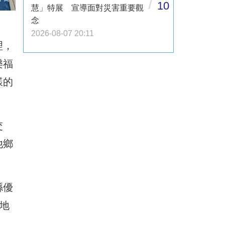
/
10
慧」特展 宣導面對災害重要觀
念
2026-08-07 20:11
理，
樂福
樣的
交
他鄉
縣優
地