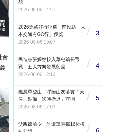
貌
2026-08-06 14:51
2026馬路好行評選 南投縣「人
/
3
本交通有GO行」獲獎
2026-08-06 19:07
社會
民進黨張媛婷投入草屯鎮長選
/
4
戰 五大方向發展藍圖
義
2026-08-06 12:13
颱風季登山 呼籲山友落實「天
/
5
候、裝備、適時撤退」守則
2026-08-06 17:03
父親節前夕 許淑華表揚16位模
/
6
範父親