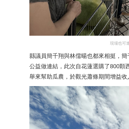
現場也可
縣議員簡千翔與林儒暘也都來相挺，簡
公益做連結，此次自花蓮選購了800
舉來幫助瓜農，於觀光蕭條期間增益收