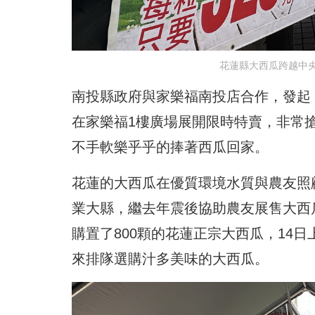
花蓮縣大西瓜跨越中
南投縣政府與家樂福南投店合作，發起
在家樂福1樓廣場展開限時特賣，非常
不手軟樂乎乎的捧著西瓜回家。
花蓮的大西瓜在優質環境水質與農友照
業大縣，繼去年震後協助農友展售大西
購置了800顆的花蓮正宗大西瓜，14日
來排隊選購汁多美味的大西瓜。