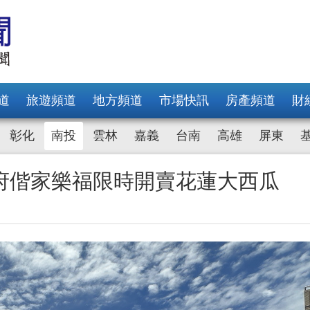
道
旅遊頻道
地方頻道
市場快訊
房產頻道
財
彰化
南投
雲林
嘉義
台南
高雄
屏東
府偕家樂福限時開賣花蓮大西瓜