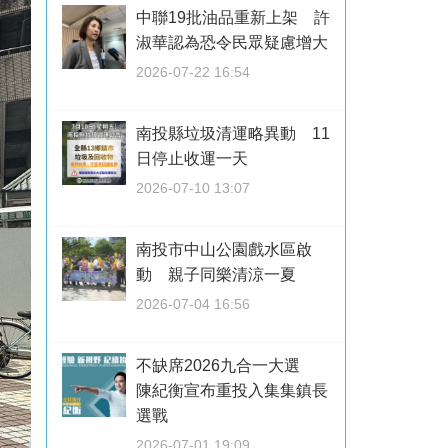
中聯19批油品重新上架 許
淑華認為恐令民眾疑慮增大
2026-07-22 16:54
南投縣垃圾清運略異動 11
日停止收運一天
2026-07-10 13:07
南投市中山公園戲水區啟
動 親子同樂清涼一夏
2026-07-04 16:56
不缺席2026九合一大選
陳紀衡宣布重投入集集鎮長
選戰
2026-07-01 19:09