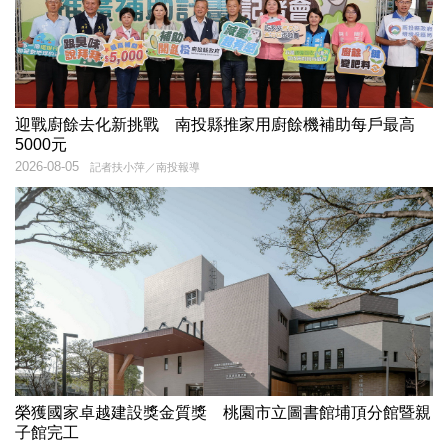
迎戰廚餘去化新挑戰 南投縣推家用廚餘機補助每戶最高
5000元
2026-08-05
記者扶小萍／南投報導
榮獲國家卓越建設獎金質獎 桃園市立圖書館埔頂分館暨親
子館完工