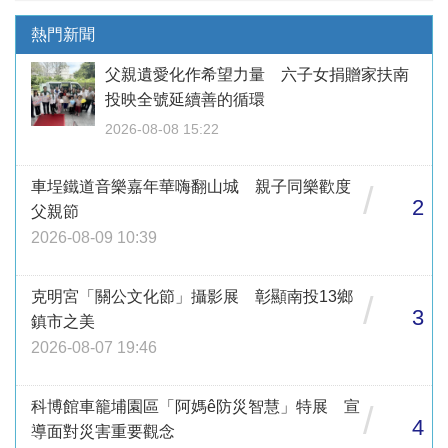
熱門新聞
父親遺愛化作希望力量 六子女捐贈家扶南
投映全號延續善的循環
2026-08-08 15:22
車埕鐵道音樂嘉年華嗨翻山城 親子同樂歡度
/
2
父親節
2026-08-09 10:39
克明宮「關公文化節」攝影展 彰顯南投13鄉
/
3
鎮市之美
2026-08-07 19:46
科博館車籠埔園區「阿媽ê防災智慧」特展 宣
/
4
導面對災害重要觀念