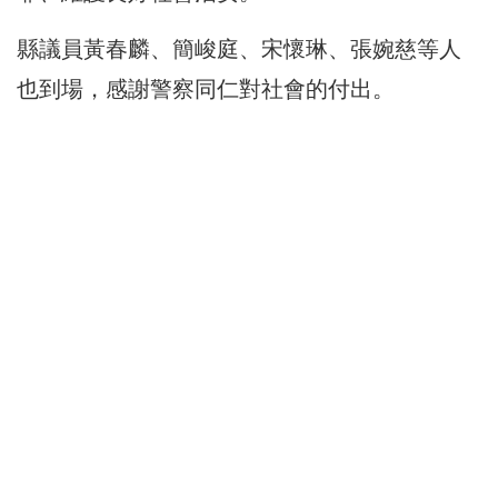
縣議員黃春麟、簡峻庭、宋懷琳、張婉慈等人
也到場，感謝警察同仁對社會的付出。