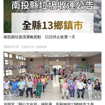
南投縣垃圾清運略異動 11日停止收運一天
2026-07-10
記者扶小萍／南投報導
克明宮「關公文化節」攝影展 彰顯南投13鄉鎮市之美