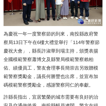
為慶祝一年一度警察節的到來，南投縣政府警
察局13日下午在6樓大禮堂舉行「114年警察節
慶祝大會」，縣長許淑華到場主持，頒獎表揚
全國模範警察蕭博文及縣警局模範警察賴柏
佑、績優員工，警友會理事長簡崇吉另致贈模
範警察獎勵金，議長何勝豐也出席，並宣布加
碼模範警察獎勵金，感謝警察同仁的奉獻。
許縣長指出，宜居繁榮的城市需要有良好的治
安及交通做後盾，南投縣幅員遼闊，警方在緝