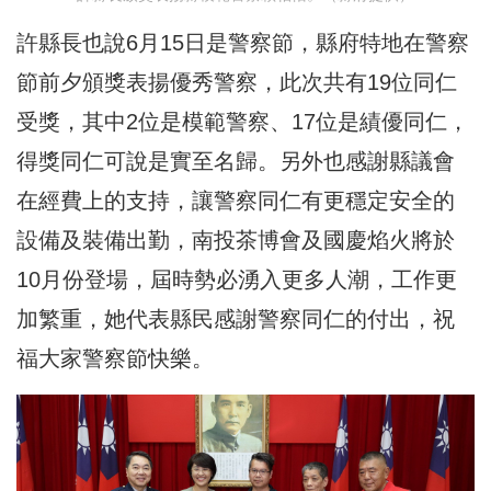
許縣長也說6月15日是警察節，縣府特地在警察
節前夕頒獎表揚優秀警察，此次共有19位同仁
受獎，其中2位是模範警察、17位是績優同仁，
得獎同仁可說是實至名歸。另外也感謝縣議會
在經費上的支持，讓警察同仁有更穩定安全的
設備及裝備出勤，南投茶博會及國慶焰火將於
10月份登場，屆時勢必湧入更多人潮，工作更
加繁重，她代表縣民感謝警察同仁的付出，祝
福大家警察節快樂。