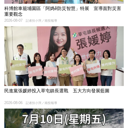
科博館車籠埔園區「阿媽ê防災智慧」特展 宣導面對災害
重要觀念
2026-08-07
記者扶小萍／南投報導
民進黨張媛婷投入草屯鎮長選戰 五大方向發展藍圖
2026-08-06
記者扶小萍／南投報導