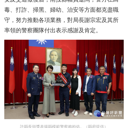
毒、打詐、掃黑、婦幼、治安等方面都克盡職
守，努力推動各項業務，對局長謝宗宏及其所
率領的警察團隊付出表示感謝及肯定。
許縣長頒獎表揚縣模範警察賴柏佑。（縣府提供）