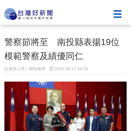
警察節將至 南投縣表揚19位
模範警察及績優同仁
記者扶小萍／南投報導
2025-06-13 20:10