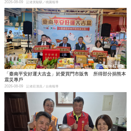
2026-08-09
記者黃駿騏／桃園報導
「臺南平安好運大吉盒」於愛買門市販售 所得部分捐熊本
震災專戶
2026-08-09
記者莊漢昌／台南報導