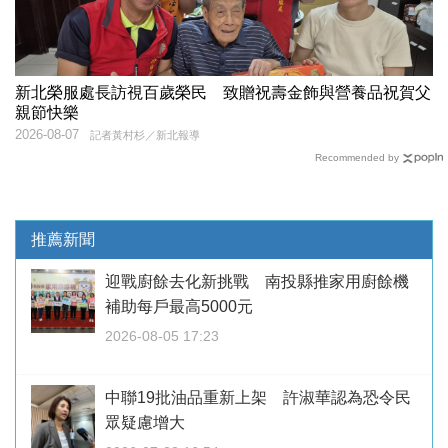
新北榮服處長訪視百歲榮民 致贈祝壽金飾與營養品祝賀父
親節快樂
2026-08-07
記者黃村杉／新北報導
Recommended by
推薦新聞
迎戰廚餘去化新挑戰 南投縣推家用廚餘機
補助每戶最高5000元
2026-08-05 17:23
中聯19批油品重新上架 許淑華認為恐令民
眾疑慮增大