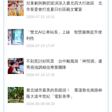
兒童劇與舞蹈巡演深入臺北四大行政區 北
市客委會打造夏日社區藝文饗宴
2026-07-31 10:31
「雙北AI公車站長」上線 智慧服務提升便
利性
2026-07-23 17:07
不刻意討好民眾 台中颱風假「神預測」盧
秀燕強調相信專業團隊
2026-07-10 17:25
臺北城市最美的長鏡頭！ 重溫敦化南路林
蔭大道半世紀「電影美學」
2026-06-09 08:20