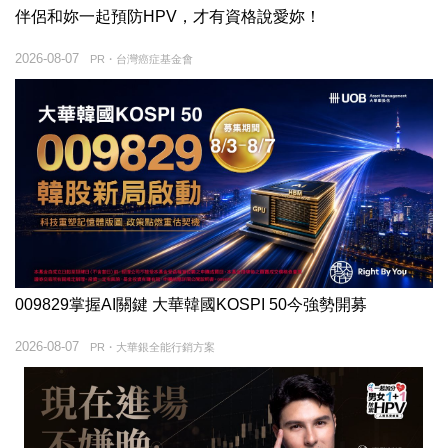
伴侶和妳一起預防HPV，才有資格說愛妳！
2026-08-07
PR・台灣癌症基金會
009829掌握AI關鍵 大華韓國KOSPI 50今強勢開募
2026-08-07
PR・大華銀全能行銷方案