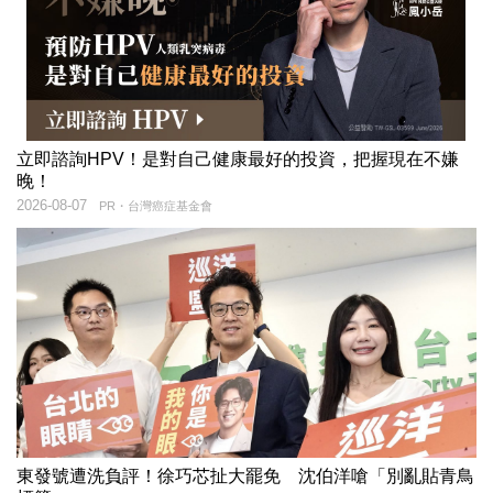
立即諮詢HPV！是對自己健康最好的投資，把握現在不嫌
晚！
2026-08-07
PR・台灣癌症基金會
東發號遭洗負評！徐巧芯扯大罷免 沈伯洋嗆「別亂貼青鳥