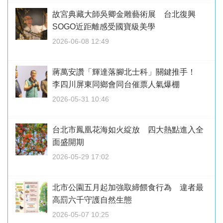
故宮典藏大師吳卿金雕藝術展 台北復興
SOGO近距離感受國寶級美學
2026-06-08 12:49
蔣萬安讚「輝達落腳北士科」關鍵推手！
李四川屏東同鄉會同台催票人氣爆棚
2026-05-31 10:46
台北市鳳凰花海如火綻放 四大熱點進入全
面盛開期
2026-05-29 17:02
北市公園五月起加強取締餵食行為 違者最
高罰六千守護自然生態
2026-05-07 10:25