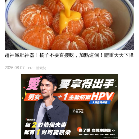
超神減肥神器！橘子不要直接吃，加點這個！體重天天下降
2026-08-07
PR・新素簡