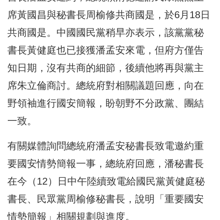
席黃國昌與秘書長周榆修共商國是，於6月18日
共商國是。中國國民黨稍早亦表示，該黨黨秘
書長黃健庭也已接獲潘孟安來電，但府方僅告
知日期，沒有共商的細節，後續他將再與黨主
席朱立倫商討。總統府對相關議題回應，向在
野領袖進行國安簡報，盼朝野不分政黨、團結
一致。
有關媒體詢問總統府潘孟安秘書長致電邀約重
要國安情勢簡報一事，總統府回應，潘秘書長
在今（12）日中午陸續致電給國民黨黃健庭秘
書長、民眾黨周榆修秘書長，說明「重要國安
情勢簡報」相關規劃與進度。