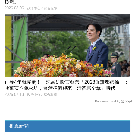
標籤」
2026-08-06
政治中心／綜合報導
再等4年就完蛋！ 沈富雄斷言藍營「2028派誰都必輸」：
蔣萬安不跳火坑，台灣準備迎來「清德宗全拿」時代！
2026-07-13
政治中心／綜合報導
Recommended by
推薦新聞