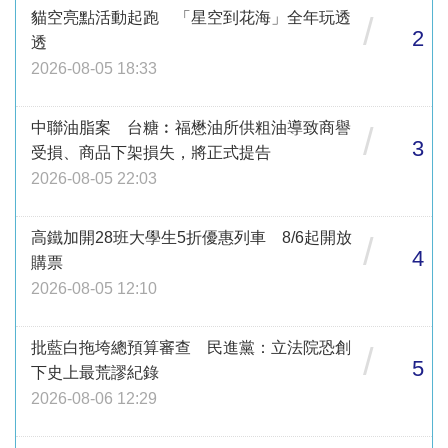
貓空亮點活動起跑 「星空到花海」全年玩透
/
2
透
2026-08-05 18:33
中聯油脂案 台糖︰福懋油所供粗油導致商譽
/
3
受損、商品下架損失，將正式提告
2026-08-05 22:03
高鐵加開28班大學生5折優惠列車 8/6起開放
/
4
購票
2026-08-05 12:10
批藍白拖垮總預算審查 民進黨：立法院恐創
/
5
下史上最荒謬紀錄
2026-08-06 12:29