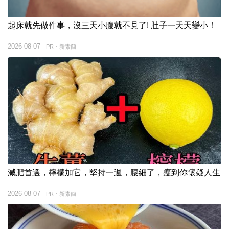
起床就先做件事，沒三天小腹就不見了! 肚子一天天變小！
2026-08-07
PR・新素簡
減肥首選，檸檬加它，堅持一週，腰細了，瘦到你懷疑人生
2026-08-07
PR・新素簡