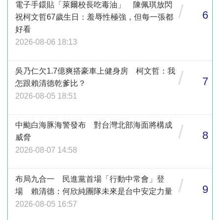
電子手鐶貼「萊爾校長吃毒油」 陳佩琪放閃
/
6
祝柯文哲67歲生日：羞辱性極強，但每一張都
好看
2026-08-06 18:13
吳乃仁欠1.7億爽搭豪車上健身房 柯文哲：我
/
7
怎跟賴清德乾爹比？
2026-08-05 18:51
中颱白海豚海警發布 對台灣北部海面將構成
/
8
威脅
2026-08-07 14:58
布局九合一 民進黨首場「行動中常會」登
/
9
場 賴清德：何欣純團隊未來是台中安定力量
2026-08-05 16:57