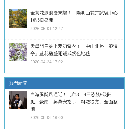
金黃花瀑浪漫來襲！ 陽明山花卉試驗中心
相思樹盛開
2026-05-01 12:47
天母門戶披上夢幻紫衣！ 中山北路「浪漫
亭」藍花楹盛開鋪成紫色地毯
2026-04-24 17:02
熱門新聞
白海豚颱風逼近！北市8、9日恐飆9級陣
風、豪雨 蔣萬安指示「料敵從寬」全面整
備
2026-08-06 16:00