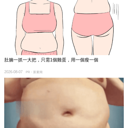
肚腩一抓一大把，只需1個雞蛋，用一個瘦一個
2026-08-07
PR・新素簡