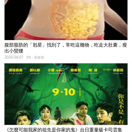
腹部脂肪的「剋星」找到了，常吃這幾物，吃走大肚囊，瘦
出小蠻腰
2026-08-07
PR・新素簡
《怎麼可能我家的祖先是你家的鬼》台日重量級卡司雲集