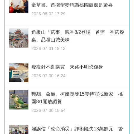
毫草書、首擲聖筊稱讚桃園處處是驚喜
2026-08-02 17:29
角板山「菇事」飄香8/2登場 首辦「香菇餐
桌」品嚐山城美味
2026-07-31 19:12
瘦瘦針不亂購買 來路不明恐傷身
2026-07-30 16:24
鸚鵡、象龜、柯爾鴨等15隻特寵找新家 桃
園8/1開放認養
2026-07-30 15:54
婦誤信「改命消災」詐術險失13萬餘元 警