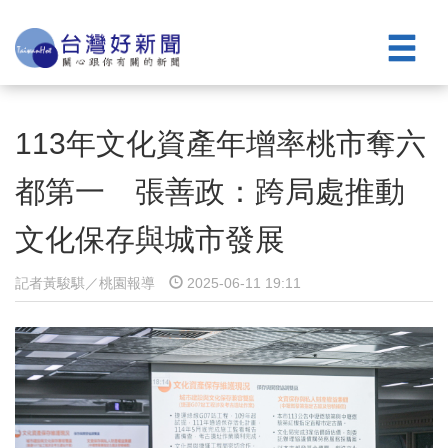
113年文化資產年增率桃市奪六
都第一 張善政：跨局處推動
文化保存與城市發展
記者黃駿騏／桃園報導
2025-06-11 19:11