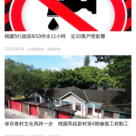
桃園5行政區8/10停水11小時 近10萬戶受影響
2026-08-06
記者黃駿騏／桃園報導
保存眷村文化再跨一步 桃園馬祖新村第4期修復工程動工