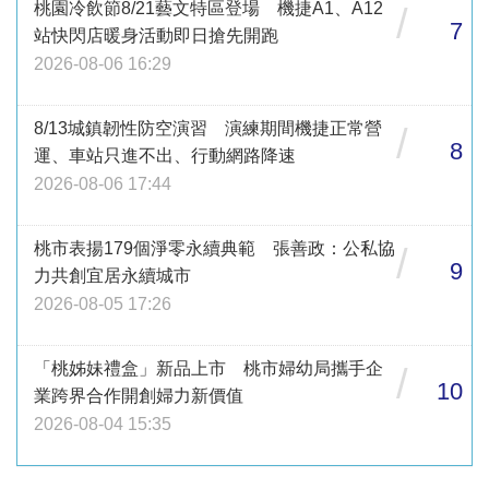
桃園冷飲節8/21藝文特區登場 機捷A1、A12
/
7
站快閃店暖身活動即日搶先開跑
2026-08-06 16:29
8/13城鎮韌性防空演習 演練期間機捷正常營
/
8
運、車站只進不出、行動網路降速
2026-08-06 17:44
桃市表揚179個淨零永續典範 張善政：公私協
/
9
力共創宜居永續城市
2026-08-05 17:26
「桃姊妹禮盒」新品上市 桃市婦幼局攜手企
/
10
業跨界合作開創婦力新價值
2026-08-04 15:35