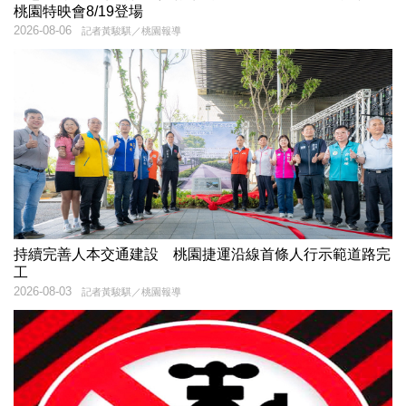
桃園特映會8/19登場
2026-08-06
記者黃駿騏／桃園報導
持續完善人本交通建設 桃園捷運沿線首條人行示範道路完
工
2026-08-03
記者黃駿騏／桃園報導