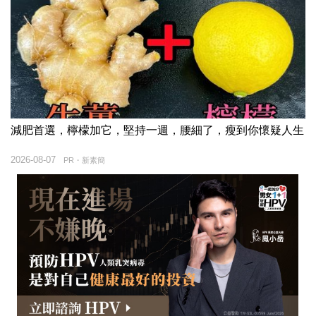
減肥首選，檸檬加它，堅持一週，腰細了，瘦到你懷疑人生
2026-08-07
PR・新素簡