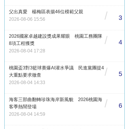
父出真愛 楊梅區表揚46位模範父親
/
3
2026-08-06 15:56
2026國家卓越建設獎成果耀眼 桃園工務團隊
/
4
8項工程獲獎
2026-08-04 17:28
桃園盃3對3籃球賽爆AI灌水爭議 民進黨團提4
/
5
大重點要求徹查
2026-08-04 14:33
海客三部曲翻轉珍珠海岸新風貌 2026桃園海
/
6
客季熱鬧登場
2026-08-04 14:59