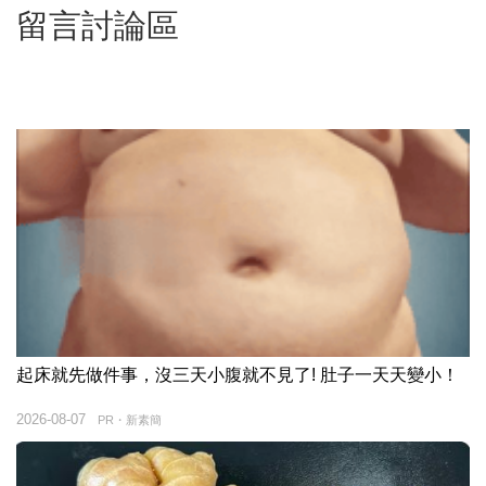
留言討論區
起床就先做件事，沒三天小腹就不見了! 肚子一天天變小！
2026-08-07
PR・新素簡