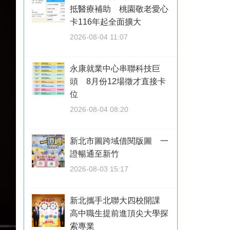
抵醫療補助 桃園敬老愛心
卡116年起全面擴大
2026-08-04 11:07
永康就業中心串聯科技巨
頭 8月份12場徵才直接卡
位
2026-08-04 08:20
新北市圖跨域借閱版圖 一
證暢通至新竹
2026-08-03 15:17
新北攜手北聯大四校開課
高中職生提前進頂尖大學探
索專業