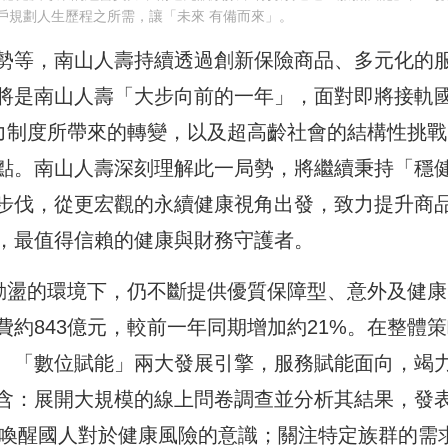
戶規劃人生歷程之所需，讓「未來 有備而來」。
勢等，南山人壽持續透過創新保險商品、多元化的
將是南山人壽「大步向前的一年」，面對即將接軌
償能力制度所帶來的轉變，以及超高齡社會的結構性挑
點。南山人壽深刻理解此一局勢，將繼續秉持「穩
步伐，從更宏觀的永續健康視角出發，致力提升商
，最值得信賴的健康與財務守護者。
勢動盪的環境下，仍不斷提供優質保障型、意外及健康
約843億元，較前一年同期增加約21%。在整體
、「數位賦能」兩大發展引擎，服務賦能面向，竭
含：展開大規模的線上問卷調查並分析其結果，發
以喚醒國人對於健康風險的意識；關注特定族群的需