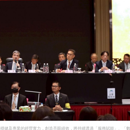
，憑藉穩健及專業的經營實力，創造亮眼績效，將持續透過「服務賦能」、「