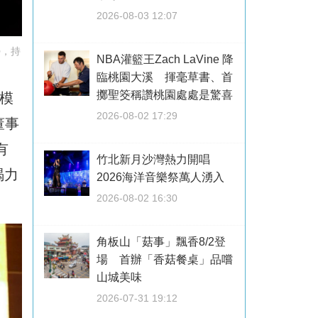
2026-08-03 12:07
勢，持
NBA灌籃王Zach LaVine 降
臨桃園大溪 揮毫草書、首
擲聖筊稱讚桃園處處是驚喜
模
2026-08-02 17:29
董事
有
竹北新月沙灣熱力開唱
竭力
2026海洋音樂祭萬人湧入
2026-08-02 16:30
角板山「菇事」飄香8/2登
場 首辦「香菇餐桌」品嚐
山城美味
2026-07-31 19:12