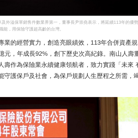
有率及外溢保單銷售件數業界第一，董事長尹崇堯表示，將延續113年的優
職能，用保險守護超高齡的台灣。
專業的經營實力，創造亮眼績效，113年合併資產規
25億元，年成長92%，創下歷史次高紀錄。南山人壽
人壽作為保險業永續健康領航者，致力實踐「未來 
能守護保戶及社會，為保戶規劃人生歷程之所需，