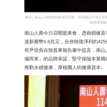
圖說 : 南山人壽經營績效表現亮眼，長照商品市場占
續發揮保險
南山人壽今日召開股東會，憑藉穩健及
達新臺幣5.6兆元，合併稅後淨利約4
長尹崇堯在致股東報告書中提及，南山
備而來」的品牌承諾，堅守保險本業職
推動永續健康，厚植國人的健康資本。