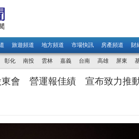
道
旅遊頻道
地方頻道
市場快訊
房產頻道
財
彰化
南投
雲林
嘉義
台南
高雄
屏東
股東會 營運報佳績 宣布致力推