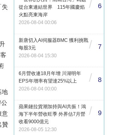
/
6
「失
從台東連結世界 115年國慶焰
火點亮東海岸
2026-08-04 00:06
新唐切入AI伺服器BMC 獲利挑戰
/
升
7
每股3元
能客
2026-08-04 15:30
術
6月營收連18月年增 川湖明年
/
8
EPS年增率有望達25%以上
2026-08-04 00:00
基地
辦公
蘋果鏈拉貨潮加持與AI共振！鴻
/
9
康意
海下半年營收旺季 外界估7月營
收看9000億元
名贊
2026-08-05 12:30