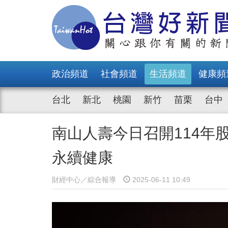
政治頻道
社會頻道
生活頻道
健康頻
台北
新北
桃園
新竹
苗栗
台中
南山人壽今日召開114年
永續健康
財經中心／綜合報導
2025-06-11 10:49