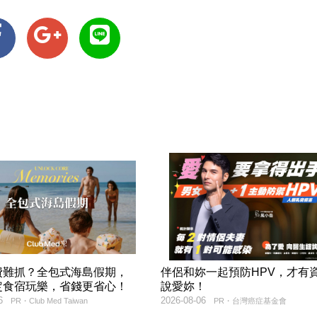
費難抓？全包式海島假期，
伴侶和妳一起預防HPV，才有
定食宿玩樂，省錢更省心！
說愛妳！
6
2026-08-06
PR・Club Med Taiwan
PR・台灣癌症基金會