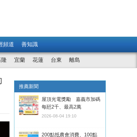
經頻道
善知識
基隆
宜蘭
花蓮
台東
離島
動
推薦新聞
屋頂光電獎勵 嘉義市加碼
每瓩2千、最高2萬
2026-08-04 19:10
200點抵農會消費、100點