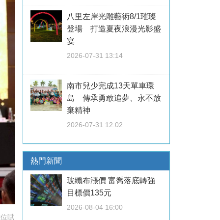
八里左岸光雕藝術8/1璀璨
登場 打造夏夜浪漫光影盛
宴
2026-07-31 13:14
南市兒少完成13天單車環
島 傳承勇敢追夢、永不放
棄精神
2026-07-31 12:02
熱門新聞
玻纖布漲價 富喬落底轉強
目標價135元
2026-08-04 16:00
數位賦