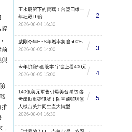
王永慶留下的寶藏！台塑四雄一
/
2
年狂飆10倍
服
2026-08-04 16:30
國際
戰，
威剛今年EPS年增率將逾500%
/
3
健前
2026-08-05 14:00
品與
今年拚賺5個股本 宇瞻上看400元
/
4
2026-08-05 15:00
險
140億美元軍售引爆美台聯防 麥
/
策略
5
考爾拋重磅訊號！防空飛彈與無
力推
人機台美共同生產大轉型
2026-08-04 16:30
表
求，
「世界的入口：南島台灣」為題