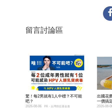
留言討論區
驚！每2男就有1人中標？不可能
出國花
吧？
一價搞
2026-08-06
2026-08-0
PR・台灣癌症基金會