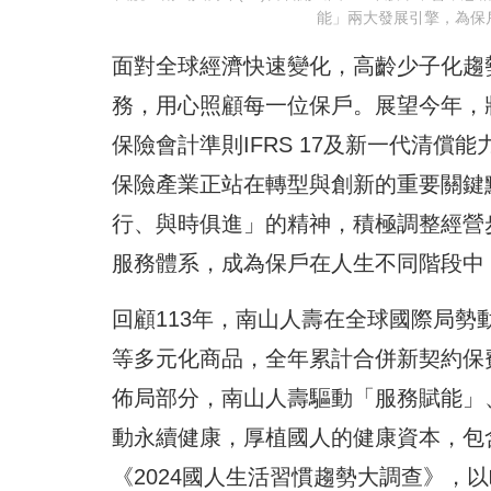
能」兩大發展引擎，為保
面對全球經濟快速變化，高齡少子化趨
務，用心照顧每一位保戶。展望今年，
保險會計準則IFRS 17及新一代清
保險產業正站在轉型與創新的重要關鍵
行、與時俱進」的精神，積極調整經營
服務體系，成為保戶在人生不同階段中
回顧113年，南山人壽在全球國際局
等多元化商品，全年累計合併新契約保費
佈局部分，南山人壽驅動「服務賦能」
動永續健康，厚植國人的健康資本，包
《2024國人生活習慣趨勢大調查》，