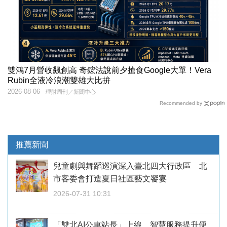
雙鴻7月營收飆創高 奇鋐法說前夕搶食Google大單！Vera
Rubin全液冷浪潮雙雄大比拚
2026-08-06
理財周刊／新聞中心
Recommended by
推薦新聞
兒童劇與舞蹈巡演深入臺北四大行政區 北
市客委會打造夏日社區藝文饗宴
2026-07-31 10:31
「雙北AI公車站長」上線 智慧服務提升便