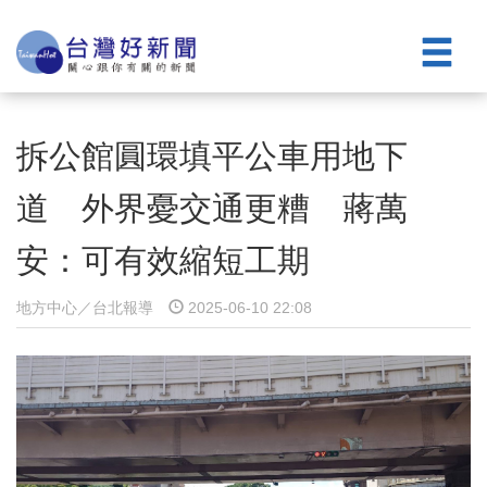
拆公館圓環填平公車用地下
道 外界憂交通更糟 蔣萬
安：可有效縮短工期
地方中心／台北報導
2025-06-10 22:08