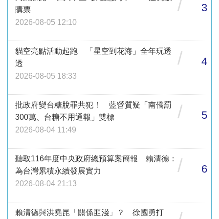
/
3
購票
2026-08-05 12:10
貓空亮點活動起跑 「星空到花海」全年玩透
/
4
透
2026-08-05 18:33
批政府變台糖脫罪共犯！ 藍營質疑「南僑罰
/
5
300萬、台糖不用通報」雙標
2026-08-04 11:49
聽取116年度中央政府總預算案簡報 賴清德：
/
6
為台灣累積永續發展實力
2026-08-04 21:13
賴清德與洪堯昆「關係匪淺」？ 徐國勇打