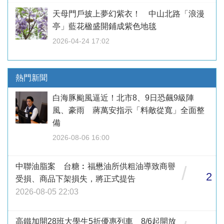
天母門戶披上夢幻紫衣！ 中山北路「浪漫
亭」藍花楹盛開鋪成紫色地毯
2026-04-24 17:02
熱門新聞
白海豚颱風逼近！北市8、9日恐飆9級陣
風、豪雨 蔣萬安指示「料敵從寬」全面整
備
2026-08-06 16:00
中聯油脂案 台糖︰福懋油所供粗油導致商譽
/
2
受損、商品下架損失，將正式提告
2026-08-05 22:03
高鐵加開28班大學生5折優惠列車 8/6起開放