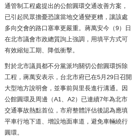
通管制工程處提出的公館圓環交通改善方案，
已引起民眾擔憂恐讓當地交通變更糟，讓該處
多向交會的路口塞車更嚴重。蔣萬安今（9）日
在北市議會市政總質詢上強調，用填平方式可
有效縮短工期、降低衝擊。
對於北市議員都不分黨派均關切公館圓環拆除
工程，蔣萬安表示，台北市府已在5月29日召開
大型地方說明會，並事前與里長進行溝通。因
公館圓環及周邊（A1、A2）已連續7年為北市
交通事故熱點首位，市府整體評估後認為應填
平車行地下道、增設地面車道，避免車輛繞行
圓環。