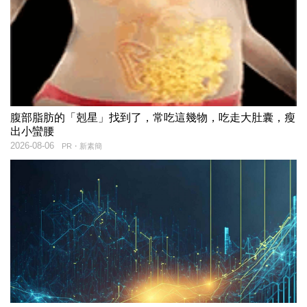
腹部脂肪的「剋星」找到了，常吃這幾物，吃走大肚囊，瘦
出小蠻腰
2026-08-06
PR・新素簡