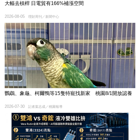
大幅去槓桿 日電貿有166%補漲空間
2026-08-05
理財周刊／新聞中心
鸚鵡、象龜、柯爾鴨等15隻特寵找新家 桃園8/1開放認養
2026-07-30
記者葉志成／桃園報導