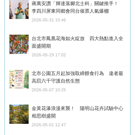
蔣萬安讚「輝達落腳北士科」關鍵推手！
李四川屏東同鄉會同台催票人氣爆棚
2026-05-31 10:46
台北市鳳凰花海如火綻放 四大熱點進入全
面盛開期
2026-05-29 17:02
北市公園五月起加強取締餵食行為 違者最
高罰六千守護自然生態
2026-05-07 10:25
金黃花瀑浪漫來襲！ 陽明山花卉試驗中心
相思樹盛開
2026-05-01 12:47