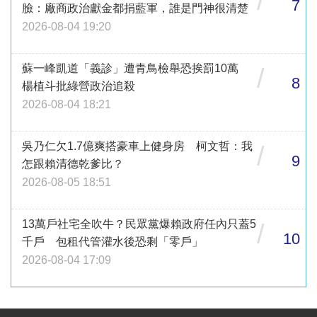
/
7
臉：廠商政治獻金都捐藍軍，誰是門神很清楚
2026-08-04 19:20
蘇一峰凱道「義診」遭青鳥檢舉恐挨罰10萬
/
8
楊植斗批綠營政治追殺
2026-08-04 18:21
吳乃仁欠1.7億爽搭豪車上健身房 柯文哲：我
/
9
怎跟賴清德乾爹比？
2026-08-05 18:51
13萬戶社宅全吹牛？民眾黨爆賴政府任內只蓋5
/
10
千戶 包租代管灌水後恐剩「零戶」
2026-08-04 17:09