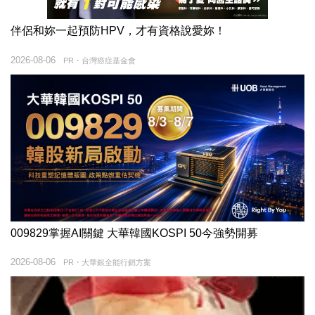
伴侶和妳一起預防HPV，才有資格說愛妳！
2026-08-06
PR・台灣癌症基金會
009829掌握AI關鍵 大華韓國KOSPI 50今強勢開募
2026-08-06
PR・大華銀全能行銷方案