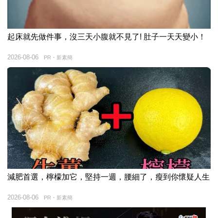
起床就先做件事，沒三天小腹就不見了! 肚子一天天變小！
2026-08-06
PR・新素簡
減肥首選，檸檬加它，堅持一週，腰細了，瘦到你懷疑人生
2026-08-06
PR・新素簡