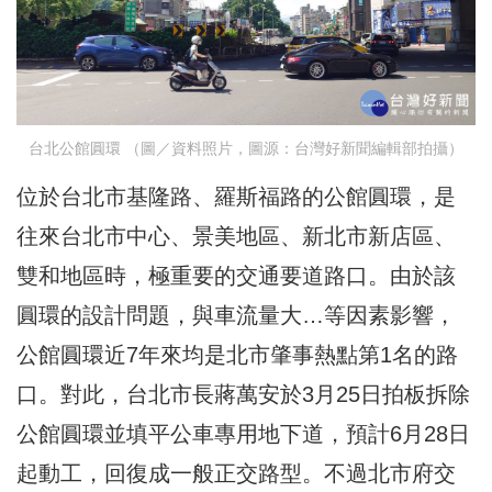
台北公館圓環 （圖／資料照片，圖源：台灣好新聞編輯部拍攝）
位於台北市基隆路、羅斯福路的公館圓環，是
往來台北市中心、景美地區、新北市新店區、
雙和地區時，極重要的交通要道路口。由於該
圓環的設計問題，與車流量大…等因素影響，
公館圓環近7年來均是北市肇事熱點第1名的路
口。對此，台北市長蔣萬安於3月25日拍板拆除
公館圓環並填平公車專用地下道，預計6月28日
起動工，回復成一般正交路型。不過北市府交