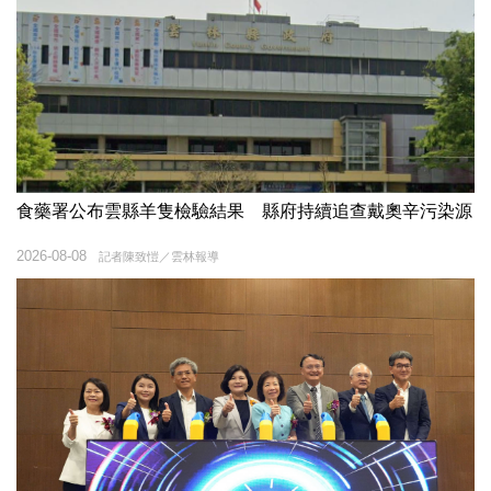
食藥署公布雲縣羊隻檢驗結果 縣府持續追查戴奧辛污染源
2026-08-08
記者陳致愷／雲林報導