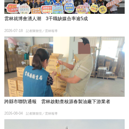
雲林就博會湧人潮 3千職缺媒合率逾5成
2026-07-18
記者陳致愷／雲林報導
跨縣市聯防通報 雲林啟動查核源春製油廠下游業者
2026-08-04
記者陳致愷／雲林報導