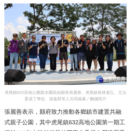
虎尾鎮632高地公園親水園區由縣長張麗善、虎尾鎮長林嘉弘、立法
委員丁學忠、張嘉郡等人共同揭幕／翻攝照片
張麗善表示，縣府致力推動各鄉鎮市建置共融
式親子公園，其中虎尾鎮632高地公園第一期工