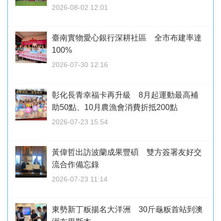
2026-08-02 12:01
臺南實物愛心銀行深耕社區 全市布建率達
100%
2026-07-30 12:16
彰化長青幸福卡再升級 8月起運動最高補
助50點、10月農漁會消費折抵200點
2026-07-23 15:54
黃偉哲出訪波蘭成果豐碩 雙方簽署友好交
流合作備忘錄
2026-07-23 11:14
東勢新丁粄揚名大洋洲 30斤龜粄首站到澳