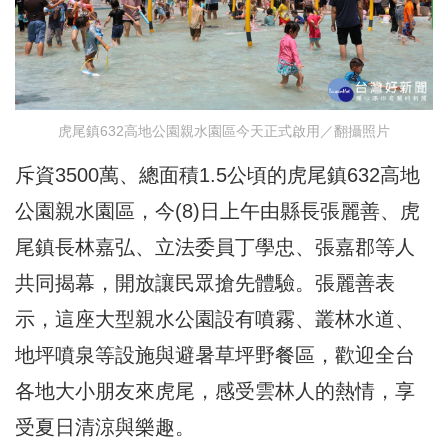
虎尾鎮632高地公園親水園區今天正式啟用／翻攝照片
斥資3500萬、總面積1.5公頃的虎尾鎮632高地
公園親水園區，今(8)日上午由縣長張麗善、虎
尾鎮長林嘉弘、立法委員丁學忠、張嘉郡等人
共同揭幕，開放讓民眾搶先體驗。張麗善表
示，這座大型親水公園設有噴霧、叢林水道、
地坪噴泉等設施與避暑草坪野餐區，歡迎全台
各地大小朋友來虎尾，感受雲林人的熱情，享
受夏日清涼與樂趣。