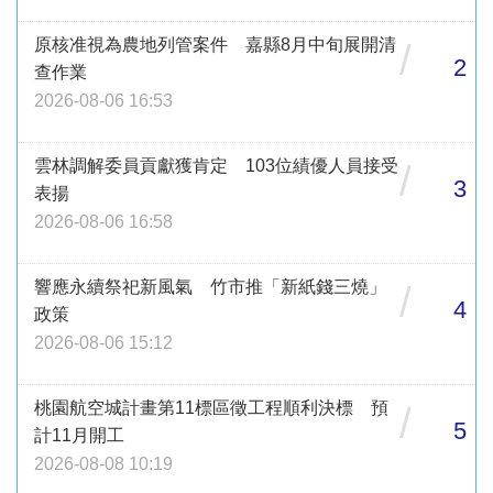
原核准視為農地列管案件 嘉縣8月中旬展開清
/
2
查作業
2026-08-06 16:53
雲林調解委員貢獻獲肯定 103位績優人員接受
/
3
表揚
2026-08-06 16:58
響應永續祭祀新風氣 竹市推「新紙錢三燒」
/
4
政策
2026-08-06 15:12
桃園航空城計畫第11標區徵工程順利決標 預
/
5
計11月開工
2026-08-08 10:19