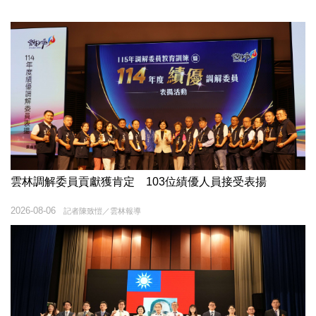
雲林調解委員貢獻獲肯定 103位績優人員接受表揚
2026-08-06
記者陳致愷／雲林報導