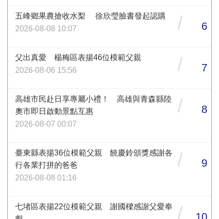
五峰鄉果農搶收水梨 徐欣瑩臉書發起認購
/
6
2026-08-08 10:07
父出真愛 楊梅區表揚46位模範父親
/
7
2026-08-06 15:56
高雄市民赴日享專屬小禮！ 高雄與青森縣陸
/
8
奧市即日啟動景點互惠
2026-08-07 00:07
臺東縣表揚36位模範父親 饒慶鈴頒獎感謝各
/
9
行各業打拼的爸爸
2026-08-08 01:16
七堵區表揚22位模範父親 謝國樑感謝父愛奉
/
10
獻