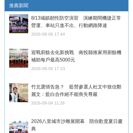
推薦新聞
8/13城鎮韌性防空演習 演練期間機捷正常
營運、車站只進不出、行動網路降速
2026-08-06 17:44
迎戰廚餘去化新挑戰 南投縣推家用廚餘機
補助每戶最高5000元
2026-08-05 17:23
竹北選情告急？ 藍營參選人杜文中致信鄭
麗文：藍白合作絕不能喪失尊嚴
2026-08-04 11:28
2026八里城市沙雕展開幕 陪你歡度夏日慶
典