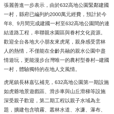
張麗善進一步表示，由於632高地公園緊鄰建國
一村，縣府已編列約2000萬元經費，預計於今
年8、9月間完成建國一村至632高地公園間的連
結道路工程，串聯親水園區與眷村文化資源。
歡迎全台各地大小朋友來虎尾，親身感受雲林
人的熱情，不僅能在全齡共融的親水公園中盡
情遊玩，更能漫步台灣唯一的農村型眷村─建國
一村，體驗獨特的在地人文風情。
虎尾鎮長林嘉弘補充，632高地公園第一期設施
如虎爺地景遊戲區、滑步車與山丘滑梯等設施
深受親子歡迎，第二期工程以親子水域為主
題，擴建包含噴霧、叢林水道、水濂、瀑布、