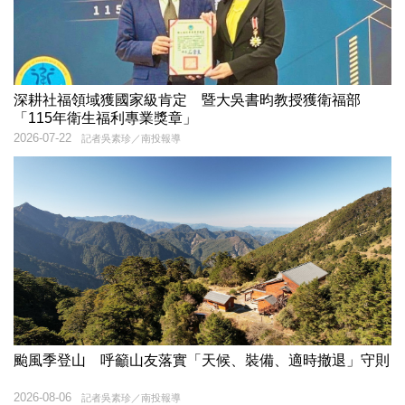
深耕社福領域獲國家級肯定 暨大吳書昀教授獲衛福部
「115年衛生福利專業獎章」
2026-07-22
記者吳素珍／南投報導
颱風季登山 呼籲山友落實「天候、裝備、適時撤退」守則
2026-08-06
記者吳素珍／南投報導