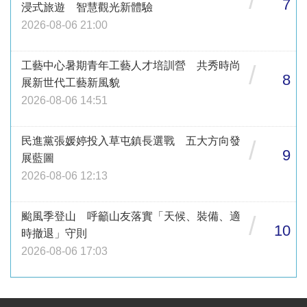
/
7
浸式旅遊 智慧觀光新體驗
2026-08-06 21:00
工藝中心暑期青年工藝人才培訓營 共秀時尚
/
8
展新世代工藝新風貌
2026-08-06 14:51
民進黨張媛婷投入草屯鎮長選戰 五大方向發
/
9
展藍圖
2026-08-06 12:13
颱風季登山 呼籲山友落實「天候、裝備、適
/
10
時撤退」守則
2026-08-06 17:03