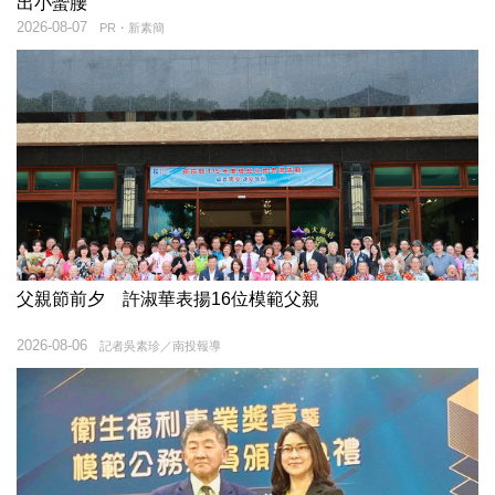
出小蠻腰
2026-08-07
PR・新素簡
父親節前夕 許淑華表揚16位模範父親
2026-08-06
記者吳素珍／南投報導