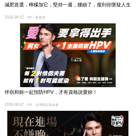
減肥首選，檸檬加它，堅持一週，腰細了，瘦到你懷疑人生
2026-08-07
PR・新素簡
伴侶和妳一起預防HPV，才有資格說愛妳！
2026-08-07
PR・台灣癌症基金會