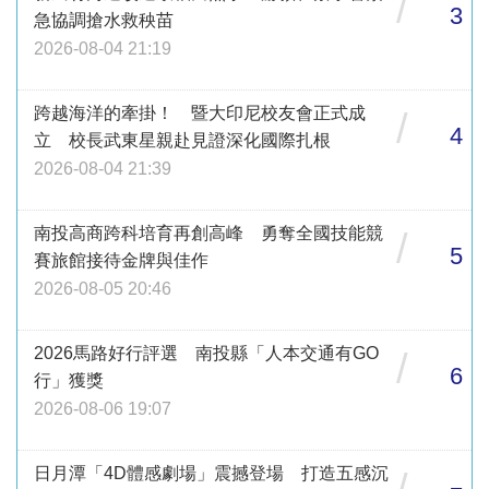
/
3
急協調搶水救秧苗
2026-08-04 21:19
跨越海洋的牽掛！ 暨大印尼校友會正式成
/
4
立 校長武東星親赴見證深化國際扎根
2026-08-04 21:39
南投高商跨科培育再創高峰 勇奪全國技能競
/
5
賽旅館接待金牌與佳作
2026-08-05 20:46
2026馬路好行評選 南投縣「人本交通有GO
/
6
行」獲獎
2026-08-06 19:07
日月潭「4D體感劇場」震撼登場 打造五感沉