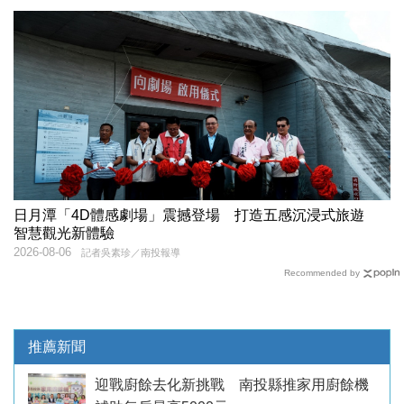
日月潭「4D體感劇場」震撼登場 打造五感沉浸式旅遊
智慧觀光新體驗
2026-08-06
記者吳素珍／南投報導
Recommended by
推薦新聞
迎戰廚餘去化新挑戰 南投縣推家用廚餘機