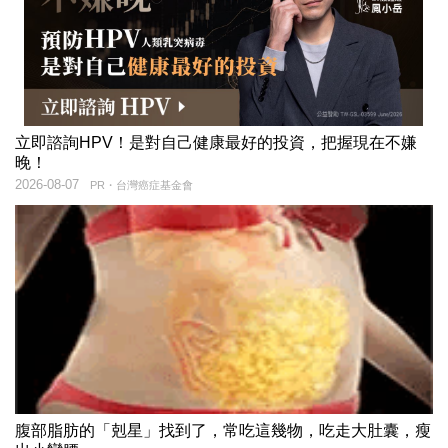
立即諮詢HPV！是對自己健康最好的投資，把握現在不嫌
晚！
2026-08-07
PR・台灣癌症基金會
腹部脂肪的「剋星」找到了，常吃這幾物，吃走大肚囊，瘦