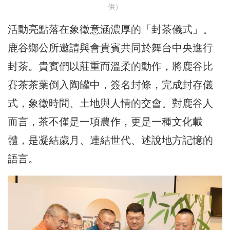
供）
活動亮點落在象徵意涵濃厚的「封茶儀式」。
鹿谷鄉公所邀請與會貴賓共同於舞台中央進行
封茶。貴賓們以莊重而溫柔的動作，將鹿谷比
賽茶茶葉倒入陶罐中，簽名封條，完成封存儀
式，象徵時間、土地與人情的交會。對鹿谷人
而言，茶不僅是一項農作，更是一種文化載
體，是凝結歲月、連結世代、述說地方記憶的
語言。