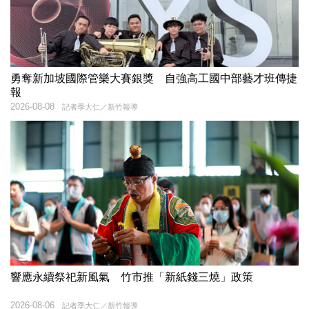
勇奪新加坡國際管樂大賽銀獎 自強高工國中部藝才班傳捷
報
2026-08-08
記者季大仁／新竹報導
響應永續祭祀新風氣 竹市推「新紙錢三燒」政策
2026-08-06
記者季大仁／新竹報導