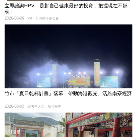
立即諮詢HPV！是對自己健康最好的投資，把握現在不嫌
晚！
2026-08-09
PR・台灣癌症基金會
竹市「夏日乾杯計畫」落幕 帶動海港觀光、活絡南寮經濟
2026-08-03
記者季大仁／新竹報導