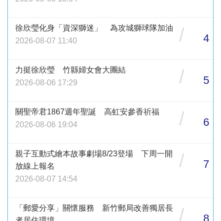
徐欣瑩化身「資深獅迷」 為攻城獅球隊加油
/
4
2026-08-07 11:40
力挺徐欣瑩 竹縣婦女會大團結
/
5
2026-08-06 17:29
關聖帝君1867週年聖誕 高虹安參香祈福
/
6
2026-08-06 19:04
親子互動式繪本故事劇場8/23登場 下周一開
/
7
放線上報名
2026-08-07 14:54
「郵愛分享」關懷服務 新竹郵局改善獨居長
/
8
者居住環境