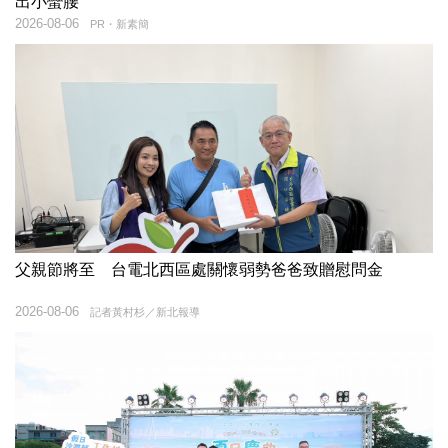
出小蠻腰
2026-08-06
PR・新素簡
父親節將至 台電北西區處關懷弱勢爸爸致贈慰問金
2026-08-06
記者黃村杉／新北報導