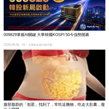
009829掌握AI關鍵 大華韓國KOSPI 50今強勢開募
2026-08-06
PR・大華銀全能行銷方案
腹部脂肪的「剋星」找到了，常吃這幾物，吃走大肚囊，瘦