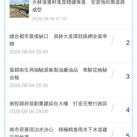
大林蒲遷村進度穩健推進 安置地街廓道路
成型
2026-08-06 07:20
縫合都市最後缺口 員林大道環狀路網全面串
/
2
聯
2026-08-04 20:49
嘉縣衛生局抽驗源春製油廠油品 苯駢芘檢驗
/
3
合格
2026-08-04 20:36
南投縣府規劃重建綜合大樓 打造完整行政區
/
4
2026-08-04 19:06
南市府展現治水決心 積極精進雨水下水道建
/
5