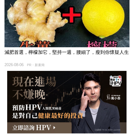
減肥首選，檸檬加它，堅持一週，腰細了，瘦到你懷疑人生
2026-08-06
PR・新素簡