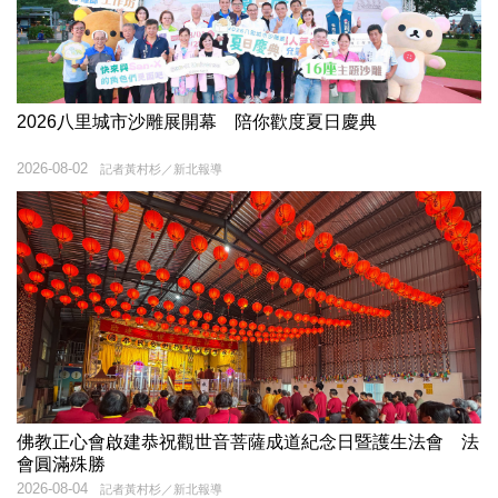
2026八里城市沙雕展開幕 陪你歡度夏日慶典
2026-08-02
記者黃村杉／新北報導
佛教正心會啟建恭祝觀世音菩薩成道紀念日暨護生法會 法
會圓滿殊勝
2026-08-04
記者黃村杉／新北報導