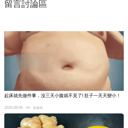
留言討論區
起床就先做件事，沒三天小腹就不見了! 肚子一天天變小！
2026-08-06
PR・新素簡