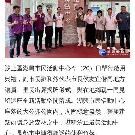
汐止區
湖興市民活動中心今（20）日舉行啟用
典禮，副市長劉和然代表市長侯友宜偕同地方
議員、里長出席揭牌儀式，與在地鄉親一同見
證這座全新活動空間落成。湖興市民活動中心
座落於大公雞公園內，周圍
綠意盎然
，整座建
築如隱身於森林之中，堪稱汐止最美活動中
心，是都市中難得靜謐的休憩角落。