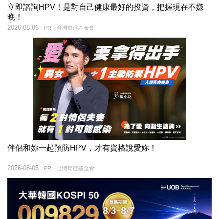
立即諮詢HPV！是對自己健康最好的投資，把握現在不嫌
晚！
2026-08-06
PR・台灣癌症基金會
伴侶和妳一起預防HPV，才有資格說愛妳！
2026-08-06
PR・台灣癌症基金會