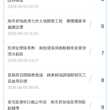
設與維護
2026-08-04 20:52
南市府地政局七件土地開發工程 榮獲國家卓
/
6
越建設獎
2026-08-04 11:02
拒用化學除草劑 南投環保局推動雜草友善管
/
7
理示範區
2026-08-04 13:17
苗縣府召開縣務會議 鍾東錦強調場館朝完工
/
8
及啟用目標
2026-08-05 00:45
老宅延壽9/11截止申請 南市府加強宣導與駐
/
9
點輔導