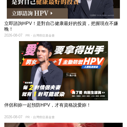
立即諮詢HPV！是對自己健康最好的投資，把握現在不嫌
晚！
2026-08-07
PR・台灣癌症基金會
伴侶和妳一起預防HPV，才有資格說愛妳！
2026-08-07
PR・台灣癌症基金會