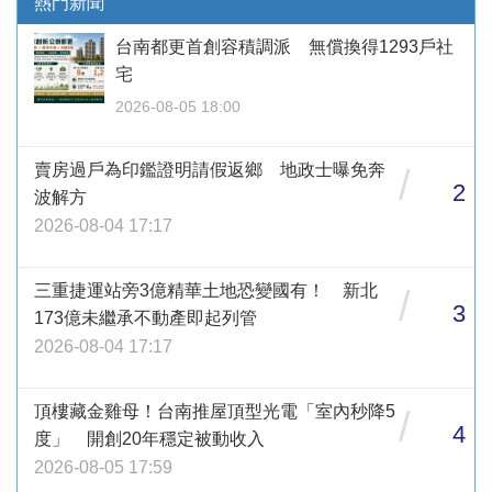
熱門新聞
台南都更首創容積調派 無償換得1293戶社
宅
2026-08-05 18:00
賣房過戶為印鑑證明請假返鄉 地政士曝免奔
/
2
波解方
2026-08-04 17:17
三重捷運站旁3億精華土地恐變國有！ 新北
/
3
173億未繼承不動產即起列管
2026-08-04 17:17
頂樓藏金雞母！台南推屋頂型光電「室內秒降5
/
4
度」 開創20年穩定被動收入
2026-08-05 17:59