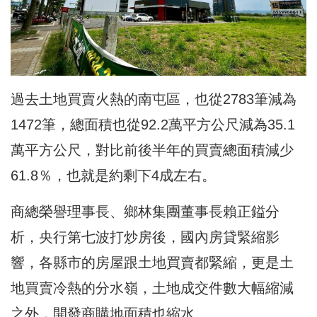
過去土地買賣火熱的南屯區，也從2783筆減為
1472筆，總面積也從92.2萬平方公尺減為35.1
萬平方公尺，對比前後半年的買賣總面積減少
61.8％，也就是約剩下4成左右。
商總榮譽理事長、鄉林集團董事長賴正鎰分
析，央行第七波打炒房後，國內房貸緊縮影
響，各縣市的房屋跟土地買賣都緊縮，更是土
地買賣冷熱的分水嶺，土地成交件數大幅縮減
之外，開發商購地面積也縮水。