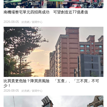
南機場整宅單元四招商成功 可望創造近77億產值
2026-08-05
好房網／新聞中心
比買貴更危險？降買房風險 「五查」、「三不買」不可
少！
2026-08-05
好房網／新聞中心