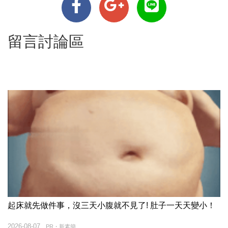
留言討論區
起床就先做件事，沒三天小腹就不見了! 肚子一天天變小！
2026-08-07
PR・新素簡