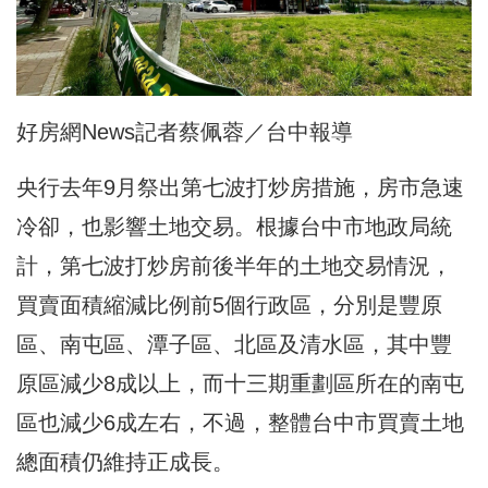
好房網News記者蔡佩蓉／台中報導
央行去年9月祭出第七波打炒房措施，房市急速
冷卻，也影響土地交易。根據台中市地政局統
計，第七波打炒房前後半年的土地交易情況，
買賣面積縮減比例前5個行政區，分別是豐原
區、南屯區、潭子區、北區及清水區，其中豐
原區減少8成以上，而十三期重劃區所在的南屯
區也減少6成左右，不過，整體台中市買賣土地
總面積仍維持正成長。