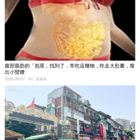
腹部脂肪的「剋星」找到了，常吃這幾物，吃走大肚囊，瘦
出小蠻腰
2026-08-07
PR・新素簡