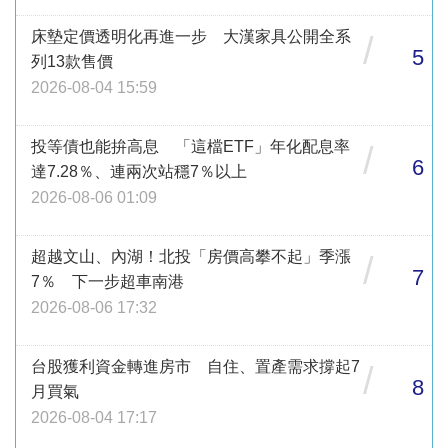
床墊定價透明化再進一步 大漢家具公開全系
/
5
列13款售價
2026-08-04 15:59
投等債也能拚高息 「這檔ETF」年化配息率
/
6
達7.28％、連兩次站穩7％以上
2026-08-06 01:09
超越文山、內湖！北投「房價高攀不起」季漲
/
7
7％ 下一步超車南港
2026-08-06 17:32
台股獲利資金轉進房市 自住、置產需求撐起7
/
8
月買氣
2026-08-04 17:17