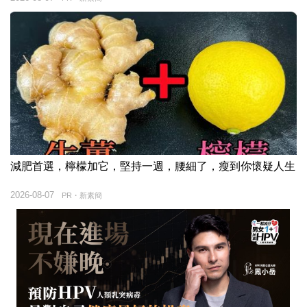
減肥首選，檸檬加它，堅持一週，腰細了，瘦到你懷疑人生
2026-08-07
PR・新素簡