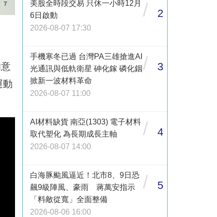
美股全時段交易 只休一小時12月
/
2
6日啟動
2026-08-07 17:30
手機寒冬已過 台灣PA三雄搶進AI
/
3
的意
光通訊與低軌衛星 砷化鎵 磷化銦
掀新一波材料革命
運動
2026-08-07 11:00
AI材料缺貨 南亞(1303) 電子材料
/
4
取代塑化 為長期成長主軸
2026-08-07 14:00
白海豚颱風逼近！北市8、9日恐
/
5
飆9級陣風、豪雨 蔣萬安指示
「料敵從寬」全面整備
2026-08-06 16:00