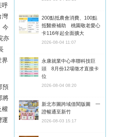
疾呼
台灣
200點抵農會消費、100點
抵醫療補助 桃園敬老愛心
。今
卡116年起全面擴大
院亦
2026-08-04 11:07
長
世界
永康就業中心串聯科技巨
頭 8月份12場徵才直接卡
位
2026-08-04 08:20
部預
部將
新北市圖跨域借閱版圖 一
及權
證暢通至新竹
灣運
2026-08-03 15:17