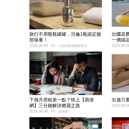
旅行不用瓶瓶罐罐，汎倫1瓶搞定臉
出國花
部保養！
一價搞
2026-08-08
2026-08-0
PR・三得利健康網路商店
下個月房租差一點？快上【易借
出遊只
網】三分鐘解決燃眉之急
2026-08-0
2026-08-08
PR・易借網