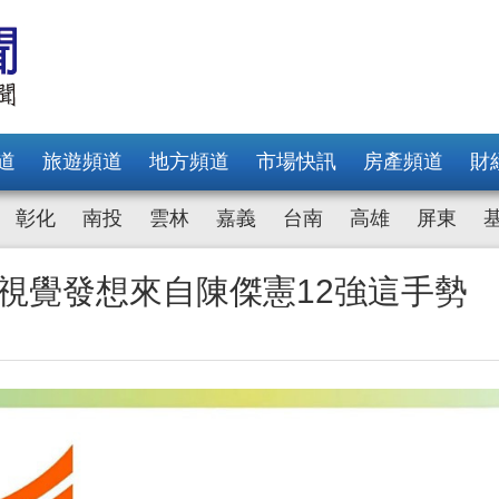
道
旅遊頻道
地方頻道
市場快訊
房產頻道
財
彰化
南投
雲林
嘉義
台南
高雄
屏東
誌視覺發想來自陳傑憲12強這手勢