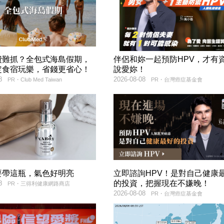
費難抓？全包式海島假期，
伴侶和妳一起預防HPV，才有
定食宿玩樂，省錢更省心！
說愛妳！
8
2026-08-08
PR・Club Med Taiwan
PR・台灣癌症基金會
要帶這瓶，氣色好明亮
立即諮詢HPV！是對自己健康
的投資，把握現在不嫌晚！
8
PR・三得利健康網路商店
2026-08-08
PR・台灣癌症基金會