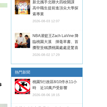
新北攜手北聯大四校開課
高中職生提前進頂尖大學探
索專業
2026-08-03 12:07
NBA灌籃王Zach LaVine 降
臨桃園大溪 揮毫草書、首
擲聖筊稱讚桃園處處是驚喜
2026-08-02 17:29
熱門新聞
桃園5行政區8/10停水11小
時 近10萬戶受影響
2026-08-06 18:15