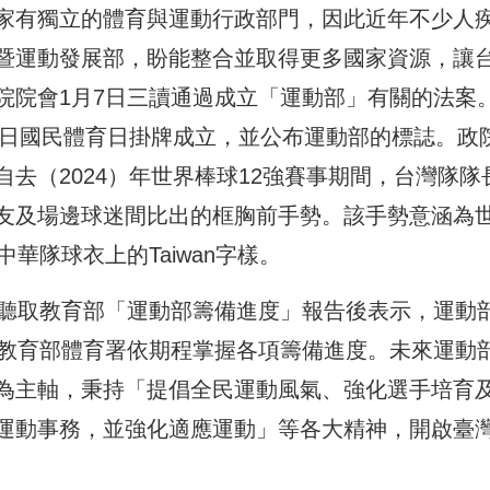
家有獨立的體育與運動行政部門，因此近年不少人
暨運動發展部，盼能整合並取得更多國家資源，讓
院院會1月7日三讀通過成立「運動部」有關的法案
9日國民體育日掛牌成立，並公布運動部的標誌。政
去（2024）年世界棒球12強賽事期間，台灣隊隊
友及場邊球迷間比出的框胸前手勢。該手勢意涵為
華隊球衣上的Taiwan字樣。
會聽取教育部「運動部籌備進度」報告後表示，運動
請教育部體育署依期程掌握各項籌備進度。未來運動
為主軸，秉持「提倡全民運動風氣、強化選手培育
運動事務，並強化適應運動」等各大精神，開啟臺