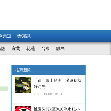
經頻道
善知識
基隆
宜蘭
花蓮
台東
離島
推薦新聞
「蓮」映山豬湖 漫遊初秋
好時光
2026-08-08 10:13
桃園5行政區8/10停水11小