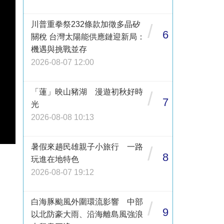
川普重拳祭232條款加徵多晶矽
/
6
關稅 台灣太陽能供應鏈迎新局：
機遇與挑戰並存
2026-08-07 12:00
「蓮」映山豬湖 漫遊初秋好時
/
7
光
2026-08-08 10:13
暑假來趟民雄親子小旅行 一路
/
8
玩進在地特色
2026-08-07 19:12
白海豚颱風外圍環流影響 中部
/
9
以北防豪大雨、沿海離島風強浪