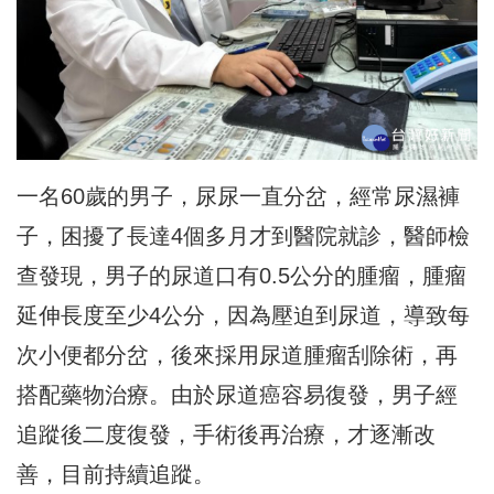
一名60歲的男子，尿尿一直分岔，經常尿濕褲
子，困擾了長達4個多月才到醫院就診，醫師檢
查發現，男子的尿道口有0.5公分的腫瘤，腫瘤
延伸長度至少4公分，因為壓迫到尿道，導致每
次小便都分岔，後來採用尿道腫瘤刮除術，再
搭配藥物治療。由於尿道癌容易復發，男子經
追蹤後二度復發，手術後再治療，才逐漸改
善，目前持續追蹤。