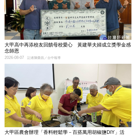
大甲高中再添校友回饋母校愛心 黃建華夫婦成立獎學金感
念師恩
2026-08-07
記者陳榮昌／台中報導
大甲區農會辦理「香料輕鬆學－百搭萬用胡椒鹽DIY」活