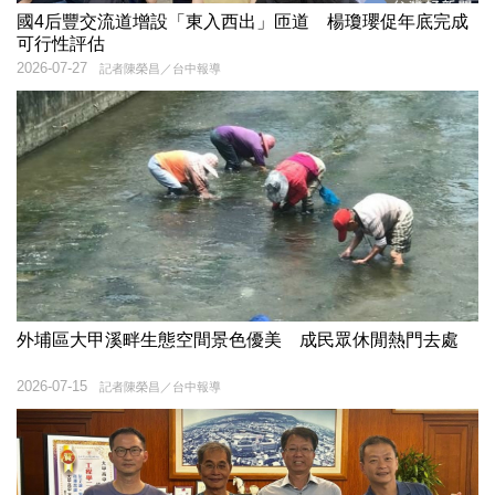
國4后豐交流道增設「東入西出」匝道 楊瓊瓔促年底完成
可行性評估
2026-07-27
記者陳榮昌／台中報導
外埔區大甲溪畔生態空間景色優美 成民眾休閒熱門去處
2026-07-15
記者陳榮昌／台中報導