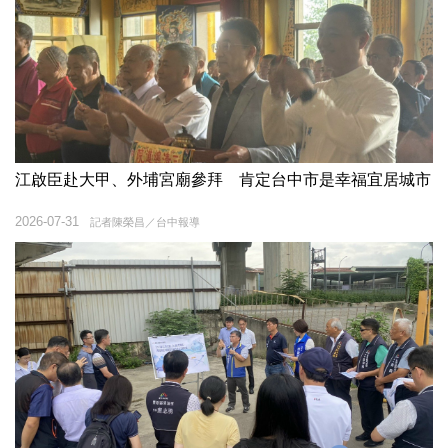
江啟臣赴大甲、外埔宮廟參拜 肯定台中市是幸福宜居城市
2026-07-31
記者陳榮昌／台中報導