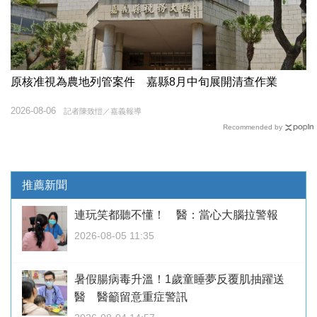
原核准視為農地列管案件 嘉縣8月中旬展開清查作業
2026-08-06
記者陳致愷／嘉義報導
Recommended by
推薦新聞
連玩笑都聽不懂！ 醫：當心大腦拉警報
2026-08-05 11:35
暑假腸病毒升溫！1歲童睡夢反覆肌抽躍送
醫 醫籲留意重症警訊