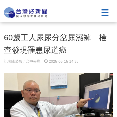
60歲工人尿尿分岔尿濕褲 檢
查發現罹患尿道癌
記者陳榮昌／台中報導
2025-05-15 14:38