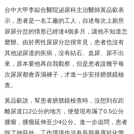
台中大甲李綜合醫院泌尿科主治醫師黃品叡表
示，患者是一名工廠的工人，自述每次上廁所
尿尿分岔的情形已經達4個多月，讓他不知道怎
麼辦。由於男性尿尿分岔很常見，患者也沒有
其他泌尿道的疾病，沒有結石、血尿、尿不出
來，原本要他再自我觀察，但是患者說幾乎每
次尿尿都會弄濕褲子，才進一步安排膀胱鏡檢
查。
黃品叡說，幫患者膀胱鏡檢查時，沒想到在距
離尿道口2公分的地方，便發現布滿了0.5公分
腫瘤，腫瘤延伸至少4公分。進一步追問，患者
除了抽菸外，工作環境也沒有長期暴露於化學