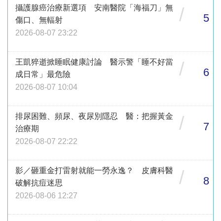
攝護腺癌治療新選項 安南醫院「海福刀」無
/
5
傷口、無輻射
2026-08-07 23:22
王凱猝逝掀睡眠健康討論 醫示警「睡不好當
/
6
成日常」最危險
2026-08-07 10:04
排尿困難、頻尿、夜尿別隱忍 醫：把握黃金
/
7
治療期
2026-08-07 22:22
影／砸重金打雷射就能一勞永逸？ 皮膚科醫
/
8
破解抗痘迷思
2026-08-06 12:27