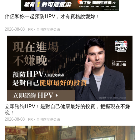
伴侶和妳一起預防HPV，才有資格說愛妳！
2026-08-08
PR・台灣癌症基金會
立即諮詢HPV！是對自己健康最好的投資，把握現在不嫌
晚！
2026-08-08
PR・台灣癌症基金會