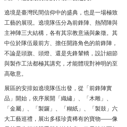
遶境是臺灣民間信仰中的盛典，也是一場極致
工藝的展現。遶境隊伍分為前鋒陣、熱鬧陣與
主神陣三大結構，各有其宗教意涵與象徵。其
中位於隊伍最前方、擔任開路角色的前鋒陣，
不論是頭旗、頭燈、還是先鋒輦轎，設計細節
與製作工法都極其講究，才能體現對神明的至
高敬意。
展區的安排如遶境隊伍出發，從「前鋒陣實
品」開始，依序展開「織繡」、「木雕」、
「金屬」、「製鑼」、「糊紙」、「製鼓」六
大工藝巡禮，展出多樣珍貴稀有的寶物——像