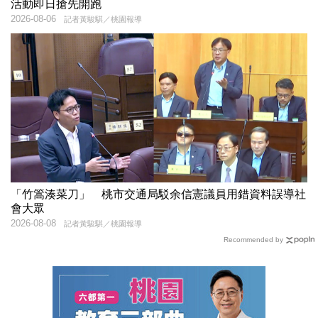
活動即日搶先開跑
2026-08-06
記者黃駿騏／桃園報導
「竹篙湊菜刀」 桃市交通局駁余信憲議員用錯資料誤導社
會大眾
2026-08-08
記者黃駿騏／桃園報導
Recommended by