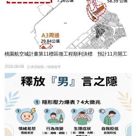
桃園航空城計畫第11標區徵工程順利決標 預計11月開工
2026-08-08
記者黃駿騏／桃園報導