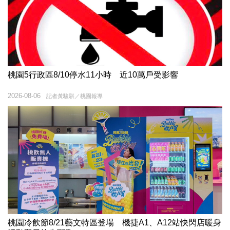
桃園5行政區8/10停水11小時 近10萬戶受影響
2026-08-06
記者黃駿騏／桃園報導
桃園冷飲節8/21藝文特區登場 機捷A1、A12站快閃店暖身