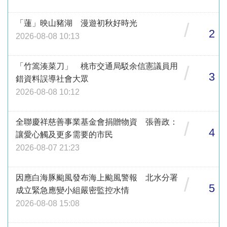
「蓮」映山豬湖 漫遊初秋好時光
/
2
2026-08-08 10:13
「竹篙湊菜刀」 桃市交通局駁余信憲議員用
/
3
錯資料誤導社會大眾
2026-08-08 10:12
全聯慶祥慈善事業基金會捐贈物資 張善政：
/
4
讓愛心觸及更多需要的市民
2026-08-07 21:23
因應白海豚颱風發布海上颱風警報 北水分署
/
5
成立緊急應變小組嚴密監控水情
2026-08-08 15:08