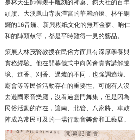
是林天生師傅親手雕刻的神桌、鈞天社的百年
頭旗、大溪鳳山寺廣澤宮的華麗頭燈、林午銅
鑼的16音鑼、新興糊紙文化的無耳金獅、响仁
和的陣頭鼓等，都是平時難得一見的藝品。
策展人林茂賢教授在民俗方面具有深厚學養與
實務經驗。他在開幕儀式中向與會貴賓講解遶
境、進香、刈香、過爐的不同，也強調遶境、
廟會等等民俗活動存在的重要性。可能有人沒
去過國家音樂廳，沒看過雲門舞集，但是因為
民俗活動的存在，讓南、北管、八家將、車鼓
陣成為常民可及的一場行動音樂會和工藝展。