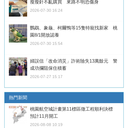
瘦瘦針不亂購買 來路不明恐傷身
2026-07-30 16:24
鸚鵡、象龜、柯爾鴨等15隻特寵找新家 桃
園8/1開放認養
2026-07-30 15:54
婦誤信「改命消災」詐術險失13萬餘元 警
成功攔阻保住積蓄
2026-07-27 15:17
熱門新聞
桃園航空城計畫第11標區徵工程順利決標
預計11月開工
2026-08-08 10:19