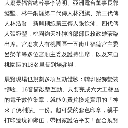
大廟景福宮總幹事李詩明、亞洲電台董事長郭
懿堅、林午銅鑼第二代傳人林烈旗、第三代傳
人林浩賢，新興糊紙第三傳人張徐沛、四代傳
人張宛瑩，桃園鈞天社神將部部長賴政雄蒞臨
出席。宮廟友人有桃園區十五街庄福德宮主委
呂榮華等多位宮廟主委及護持出席，以及來自
桃園區的18名里長到場參與。
展覽現場也規劃多項互動體驗：轎班服飾變裝
體驗、16音鑼敲擊互動、只要完成六大工藝區
的電子數位集章，就能免費兌換超實用的「神
來了便利貼」一份。超可愛的套色印章，親手
打印遶境神隊伍，帶回家護佑平安！配合展覽