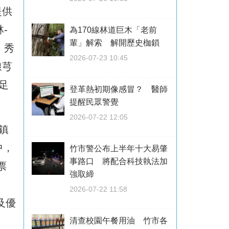
提供
-
為170線林道巨木「老前
輩」解索 解開歷史枷鎖
、秀
2026-07-23 10:45
線芎
足
登革熱初期像感冒？ 醫師
提醒民眾警覺
2026-07-22 12:05
鎮
中，
竹市警公布上半年十大易肇
事路口 將配合科技執法加
票
強取締
2026-07-22 11:58
及優
清查校園午餐用油 竹市各