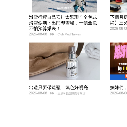
滑雪行程自己安排太繁瑣？全包式
下個月
滑雪假期：出門即雪場，一價全包
網】三
不怕預算爆表！
2026-08-0
2026-08-08
PR・Club Med Taiwan
出遊只要帶這瓶，氣色好明亮
姊妹們，
2026-08-08
2026-08-0
PR・三得利健康網路商店