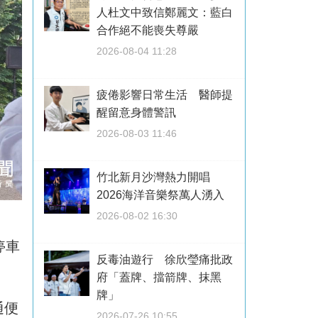
人杜文中致信鄭麗文：藍白
合作絕不能喪失尊嚴
2026-08-04 11:28
疲倦影響日常生活 醫師提
醒留意身體警訊
2026-08-03 11:46
竹北新月沙灣熱力開唱
2026海洋音樂祭萬人湧入
2026-08-02 16:30
停車
反毒油遊行 徐欣瑩痛批政
府「蓋牌、擋箭牌、抹黑
牌」
通便
2026-07-26 10:55