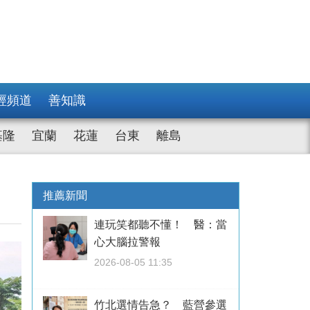
經頻道
善知識
基隆
宜蘭
花蓮
台東
離島
推薦新聞
連玩笑都聽不懂！ 醫：當
心大腦拉警報
2026-08-05 11:35
竹北選情告急？ 藍營參選