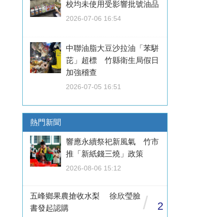
校均未使用受影響批號油品
2026-07-06 16:54
中聯油脂大豆沙拉油「苯駢
芘」超標 竹縣衛生局假日
加強稽查
2026-07-05 16:51
熱門新聞
響應永續祭祀新風氣 竹市
推「新紙錢三燒」政策
2026-08-06 15:12
五峰鄉果農搶收水梨 徐欣瑩臉
/
2
書發起認購