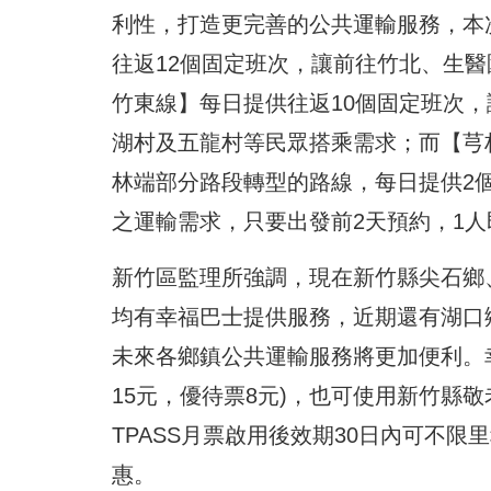
利性，打造更完善的公共運輸服務，本
往返12個固定班次，讓前往竹北、生
竹東線】每日提供往返10個固定班次
湖村及五龍村等民眾搭乘需求；而【芎林
林端部分路段轉型的路線，每日提供2
之運輸需求，只要出發前2天預約，1人
新竹區監理所強調，現在新竹縣尖石鄉
均有幸福巴士提供服務，近期還有湖口
未來各鄉鎮公共運輸服務將更加便利。
15元，優待票8元)，也可使用新竹縣敬
TPASS月票啟用後效期30日內可不
惠。