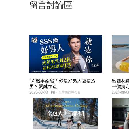
留言討論區
1/2機率淪陷！你是好男人還是渣
出國花
男？關鍵在這
一價搞
2026-08-08
2026-08-0
PR・台灣癌症基金會