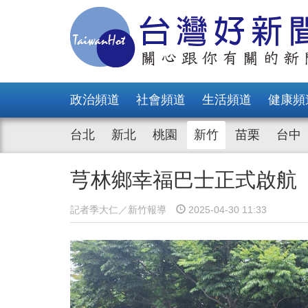
政治頻道
社會頻道
生活頻道
健康頻
台北
新北
桃園
新竹
苗栗
台中
芎林鄉幸福巴士正式啟航
記者季大仁／新竹報導
2025-04-30 11:33