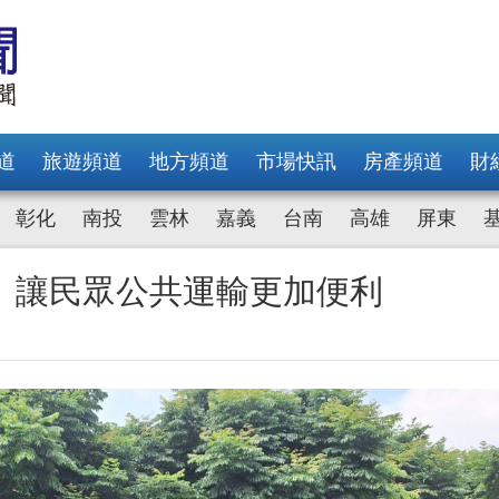
道
旅遊頻道
地方頻道
市場快訊
房產頻道
財
彰化
南投
雲林
嘉義
台南
高雄
屏東
 讓民眾公共運輸更加便利