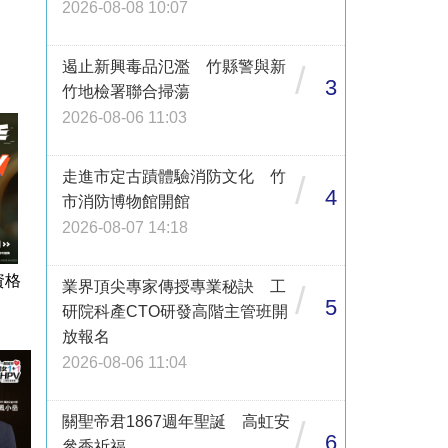
2026-08-08 10:07
遏止新興毒品氾濫 竹縣警與新
/
3
竹地檢署聯合掃蕩
2026-08-06 11:03
走進市定古蹟體驗消防文化 竹
/
4
市消防博物館開館
2026-08-07 14:18
資格
業界頂尖專家傳授專業秘訣 工
/
5
研院科產CTO研發高階主管班開
放報名
2026-08-06 11:04
關聖帝君1867週年聖誕 高虹安
/
6
參香祈福