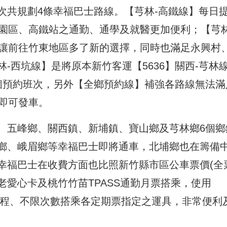
次共規劃4條幸福巴士路線。【芎林-高鐵線】每日
醫園區、高鐵站之通勤、通學及就醫更加便利；【芎林
，讓前往竹東地區多了新的選擇，同時也滿足永興村
-西坑線】是將原本新竹客運【5636】關西-芎林
個預約班次，另外【全鄉預約線】補強各路線無法滿
即可發車。
、五峰鄉、關西鎮、新埔鎮、寶山鄉及芎林鄉6個鄉
鄉、峨眉鄉等幸福巴士即將通車，北埔鄉也在籌備
幸福巴士在收費方面也比照新竹縣市區公車票價(全
老愛心卡及桃竹竹苗TPASS通勤月票搭乘，使用
限里程、不限次數搭乘各定期票指定之運具，非常便利