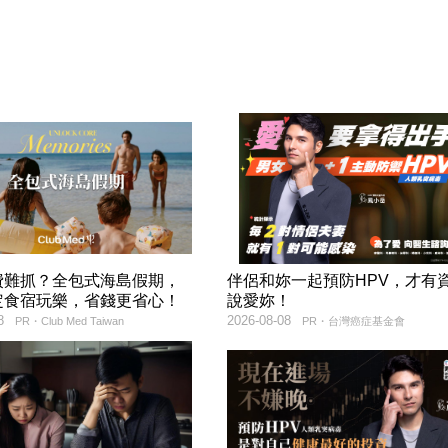
費難抓？全包式海島假期，
伴侶和妳一起預防HPV，才有
定食宿玩樂，省錢更省心！
說愛妳！
8
2026-08-08
PR・Club Med Taiwan
PR・台灣癌症基金會