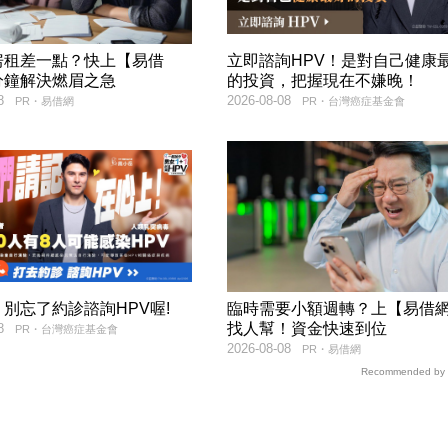
房租差一點？快上【易借
立即諮詢HPV！是對自己健康
分鐘解決燃眉之急
的投資，把握現在不嫌晚！
8
2026-08-08
PR・易借網
PR・台灣癌症基金會
別忘了約診諮詢HPV喔!
臨時需要小額週轉？上【易借
找人幫！資金快速到位
8
PR・台灣癌症基金會
2026-08-08
PR・易借網
Recommended by