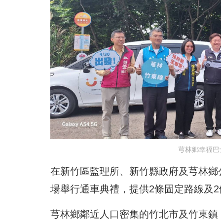
芎林鄉幸福巴
在新竹區監理所、新竹縣政府及芎林鄉
場舉行通車典禮，提供2條固定路線及
芎林鄉鄰近人口密集的竹北市及竹東鎮