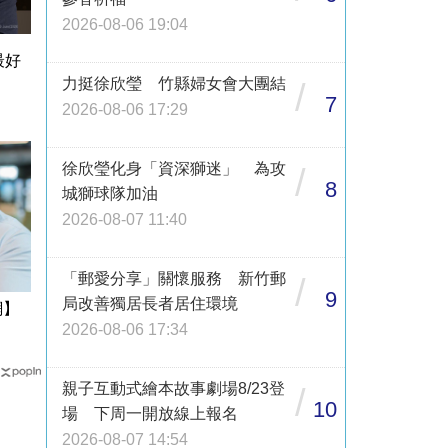
2026-08-06 19:04
最好
力挺徐欣瑩 竹縣婦女會大團結
/
7
2026-08-06 17:29
徐欣瑩化身「資深獅迷」 為攻
/
8
城獅球隊加油
2026-08-07 11:40
「郵愛分享」關懷服務 新竹郵
/
9
局改善獨居長者居住環境
網】
2026-08-06 17:34
親子互動式繪本故事劇場8/23登
/
10
場 下周一開放線上報名
2026-08-07 14:54