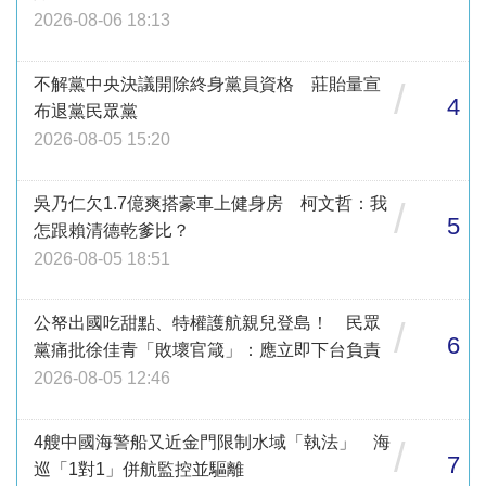
2026-08-06 18:13
不解黨中央決議開除終身黨員資格 莊貽量宣
/
4
布退黨民眾黨
2026-08-05 15:20
吳乃仁欠1.7億爽搭豪車上健身房 柯文哲：我
/
5
怎跟賴清德乾爹比？
2026-08-05 18:51
公帑出國吃甜點、特權護航親兒登島！ 民眾
/
6
黨痛批徐佳青「敗壞官箴」：應立即下台負責
2026-08-05 12:46
4艘中國海警船又近金門限制水域「執法」 海
/
7
巡「1對1」併航監控並驅離