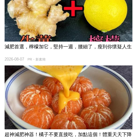
減肥首選，檸檬加它，堅持一週，腰細了，瘦到你懷疑人生
2026-08-07
PR・新素簡
超神減肥神器！橘子不要直接吃，加點這個！體重天天下降