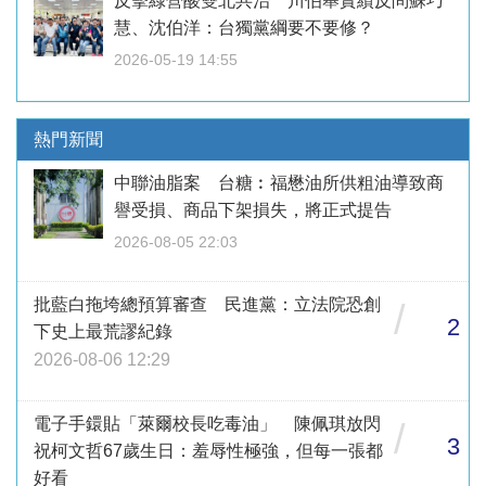
反擊綠營酸雙北共治 川伯舉實績反問蘇巧
慧、沈伯洋：台獨黨綱要不要修？
2026-05-19 14:55
熱門新聞
中聯油脂案 台糖︰福懋油所供粗油導致商
譽受損、商品下架損失，將正式提告
2026-08-05 22:03
批藍白拖垮總預算審查 民進黨：立法院恐創
/
2
下史上最荒謬紀錄
2026-08-06 12:29
電子手鐶貼「萊爾校長吃毒油」 陳佩琪放閃
/
3
祝柯文哲67歲生日：羞辱性極強，但每一張都
好看