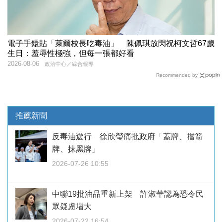
電子手鐶貼「萊爾校長吃毒油」 陳佩琪放閃祝柯文哲67歲
生日：羞辱性極強，但每一張都好看
2026-08-06
政治中心／綜合報導
Recommended by
推薦新聞
反毒油遊行 徐欣瑩痛批政府「蓋牌、擋箭
牌、抹黑牌」
2026-07-26 10:55
中聯19批油品重新上架 許淑華認為恐令民
眾疑慮增大
2026-07-22 16:54