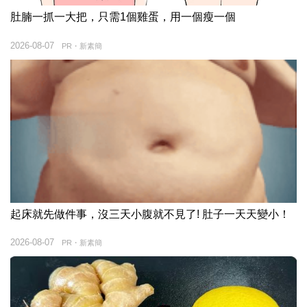
肚腩一抓一大把，只需1個雞蛋，用一個瘦一個
2026-08-07
PR・新素簡
起床就先做件事，沒三天小腹就不見了! 肚子一天天變小！
2026-08-07
PR・新素簡