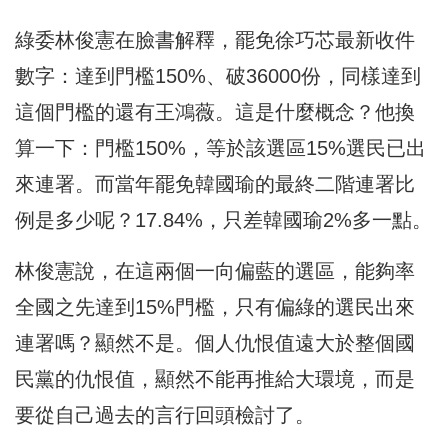
綠委林俊憲在臉書解釋，罷免徐巧芯最新收件
數字：達到門檻150%、破36000份，同樣達到
這個門檻的還有王鴻薇。這是什麼概念？他換
算一下：門檻150%，等於該選區15%選民已出
來連署。而當年罷免韓國瑜的最終二階連署比
例是多少呢？17.84%，只差韓國瑜2%多一點。
林俊憲說，在這兩個一向偏藍的選區，能夠率
全國之先達到15%門檻，只有偏綠的選民出來
連署嗎？顯然不是。個人仇恨值遠大於整個國
民黨的仇恨值，顯然不能再推給大環境，而是
要從自己過去的言行回頭檢討了。