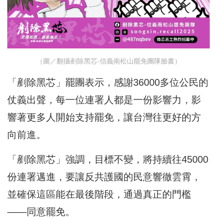
（圖／翻攝剷除黑芯-信義南松山罷免團隊臉書）
「剷除黑芯」罷團表示，感謝36000多位公民的
仗義出聲，每一位連署人都是一份影響力，影
響著更多人開始支持罷免，讓台灣往更好的方
向前進。
「剷除黑芯」強調，目標不變，將持續往45000
份連署邁進，要讓反共護國的民意響徹雲霄，
並確保這區能在最後階段，通過真正的門檻
——同意罷免。