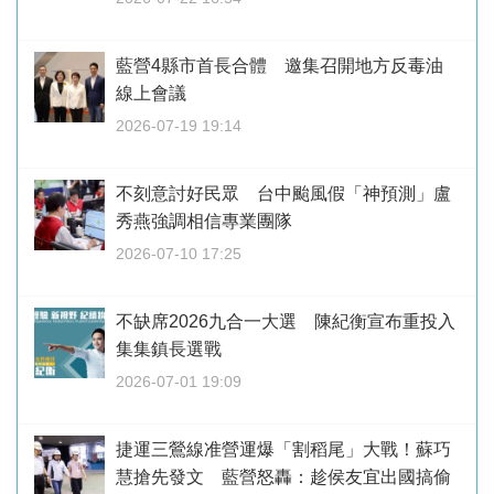
藍營4縣市首長合體 邀集召開地方反毒油
線上會議
2026-07-19 19:14
不刻意討好民眾 台中颱風假「神預測」盧
秀燕強調相信專業團隊
2026-07-10 17:25
不缺席2026九合一大選 陳紀衡宣布重投入
集集鎮長選戰
2026-07-01 19:09
捷運三鶯線准營運爆「割稻尾」大戰！蘇巧
慧搶先發文 藍營怒轟：趁侯友宜出國搞偷