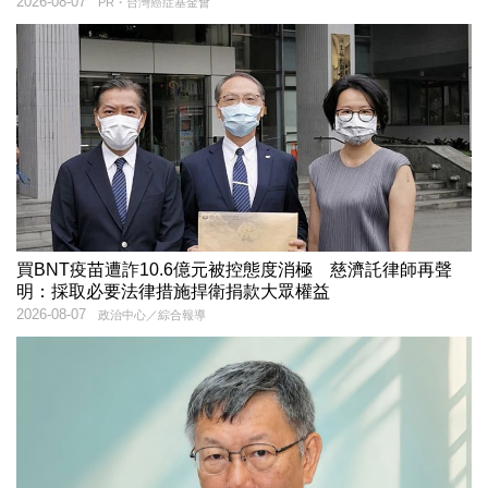
2026-08-07
PR・台灣癌症基金會
買BNT疫苗遭詐10.6億元被控態度消極 慈濟託律師再聲
明：採取必要法律措施捍衛捐款大眾權益
2026-08-07
政治中心／綜合報導