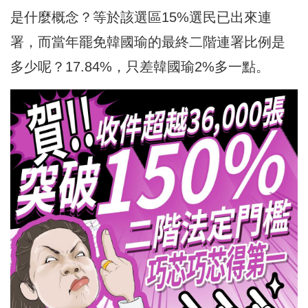
是什麼概念？等於該選區15%選民已出來連
署，而當年罷免韓國瑜的最終二階連署比例是
多少呢？17.84%，只差韓國瑜2%多一點。