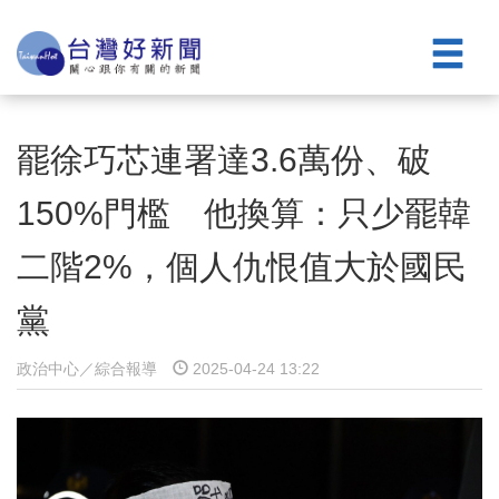
罷徐巧芯連署達3.6萬份、破
150%門檻 他換算：只少罷韓
二階2%，個人仇恨值大於國民
黨
政治中心／綜合報導
2025-04-24 13:22