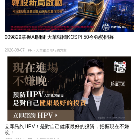
009829掌握AI關鍵 大華韓國KOSPI 50今強勢開募
2026-08-07
PR・大華銀全能行銷方案
立即諮詢HPV！是對自己健康最好的投資，把握現在不嫌
晚！