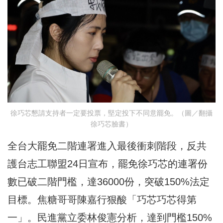
徐巧芯懇請支持者一定要投票，堅定投下不同意罷免。（圖／翻攝
徐巧芯臉書）
全台大罷免二階連署進入最後衝刺階段，反共
護台志工聯盟24日宣布，罷免徐巧芯的連署份
數已破二階門檻，達36000份，突破150%法定
目標。焦糖哥哥陳嘉行狠酸「巧芯巧芯得第
一」。民進黨立委林俊憲分析，達到門檻150%