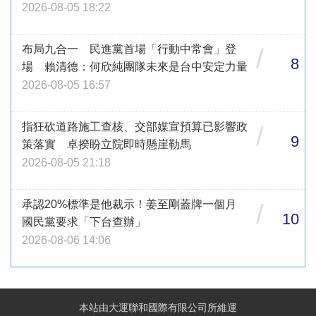
2026-08-05 18:22
布局九合一 民進黨首場「行動中常會」登
/
8
場 賴清德：何欣純團隊未來是台中安定力量
2026-08-05 16:57
指狂砍道路施工查核、交部媒宣預算已影響政
/
9
策落實 卓揆盼立院即時懸崖勒馬
2026-08-05 21:18
承認20%標準是他裁示！姜至剛蓋牌一個月
/
10
國民黨要求「下台查辦」
2026-08-06 14:06
本站由大運聯和國際有限公司所維運