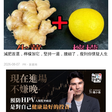
減肥首選，檸檬加它，堅持一週，腰細了，瘦到你懷疑人生
2026-08-07
PR・新素簡