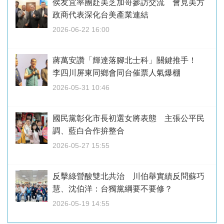
侯友宜率團赴美芝加哥參訪交流 會見美方
政商代表深化台美產業連結
2026-06-22 16:00
蔣萬安讚「輝達落腳北士科」關鍵推手！
李四川屏東同鄉會同台催票人氣爆棚
2026-05-31 10:46
國民黨彰化市長初選女將表態 主張公平民
調、藍白合作拚整合
2026-05-27 15:55
反擊綠營酸雙北共治 川伯舉實績反問蘇巧
慧、沈伯洋：台獨黨綱要不要修？
2026-05-19 14:55