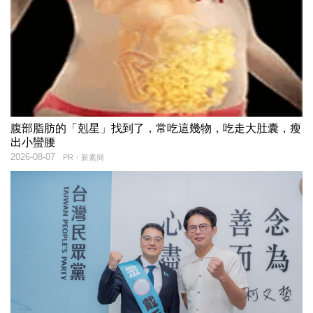
腹部脂肪的「剋星」找到了，常吃這幾物，吃走大肚囊，瘦
出小蠻腰
2026-08-07
PR・新素簡