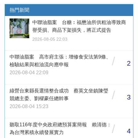
熱門新聞
中聯油脂案 台糖︰福懋油所供粗油導致商
譽受損、商品下架損失，將正式提告
2026-08-05 22:03
中聯油脂案 高市府主張：增修食安法第9條、
/
2
檢驗結果與粗油流向應申報
2026-08-04 22:09
綠營台東縣長選情整合成功 蔡英文坐鎮陳瑩
/
3
競總主委、劉櫂豪任總幹事
2026-08-04 15:23
聽取116年度中央政府總預算案簡報 賴清德：
/
4
為台灣累積永續發展實力