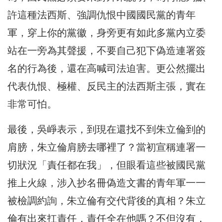
許這種法西斯、強調仇恨中國國民黨的青年
軍，穿上你的黨徽，身旁更有如此多黨內立委
站在一旁為其聲援，不要自己犯下偽造連署簽
名的行為後，還在高喊司法迫害。更公然擺出
代表仇恨、極權、反民主的法西斯主張，實在
非常可怕。
最後，吳崢表示，到現在還找不到朱立倫到的
肩膀，朱立倫肩膀去哪裡了？當初宣稱連署一
切狀況「責任都在我」，但眼看這些被國民黨
推上火線，涉入抄名冊偽造文書的青年軍一一
被檢調約詢，朱立倫有交代背後的真相？朱立
倫有出來扛責任，責任全在他嗎？不但沒有，