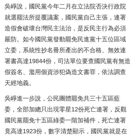
吳崢說，國民黨今年二月在立法院否決行政院
就選罷法所提覆議案，國民黨自己主張，連署
造假會破壞台灣民主法治，是反民主行為必須
嚴防。如今國民黨發動罷免民進黨十五位區域
立委，系統性抄名冊所產出的不合格、無效連
署書高達19844份，司法單位要查國民黨有無造
假簽名、濫用個資涉犯偽造文書罪，依法調查
天經地義。
吳崢進一步說，公民團體罷免共三十五區藍
委，全部加總只出現零星12份死亡連署，反觀
國民黨罷免十五區綠委一階加補件，死亡連署
竟高達1923份，數字清楚顯示，國民黨就是在