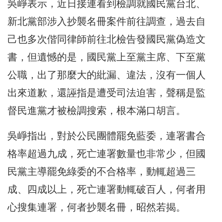
吳崢表示，近日接連看到檢調就國民黨台北、
新北黨部涉入抄襲名冊案件前往調查，過去自
己也多次偕同律師前往北檢告發國民黨偽造文
書，但遺憾的是，國民黨上至黨主席、下至黨
公職，出了那麼大的紕漏、違法，沒有一個人
出來道歉，還誣指是遭受司法迫害，聲稱是監
督民進黨才被檢調搜索，根本滿口胡言。
吳崢指出，對於公民團體罷免藍委，連署書合
格率超過九成，死亡連署數量也非常少，但國
民黨主導罷免綠委的不合格率，動輒超過三
成、四成以上，死亡連署動輒破百人，何者用
心搜集連署，何者抄襲名冊，昭然若揭。