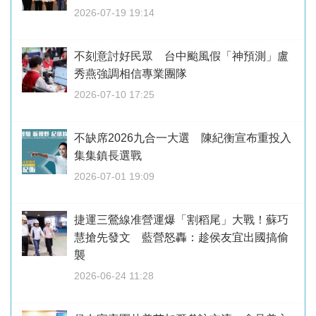
2026-07-19 19:14
不刻意討好民眾 台中颱風假「神預測」盧
秀燕強調相信專業團隊
2026-07-10 17:25
不缺席2026九合一大選 陳紀衡宣布重投入
集集鎮長選戰
2026-07-01 19:09
捷運三鶯線准營運爆「割稻尾」大戰！蘇巧
慧搶先發文 藍營怒轟：趁侯友宜出國搞偷
襲
2026-06-24 11:28