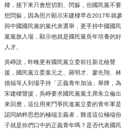
樑，接下來只會想切割、閃躲，但國民黨不要
想閃躲，因為照片顯示宋建樑早在2017年就參
與中國國民黨的黨代表選舉，更手持中國國民
黨黨旗入場，顯示他就是國民黨長年培養的好
人才。
吳崢說，昨晚更有國民黨立委前往新北檢聲
援，國民黨立委葉元之、羅明才、廖先翔、林
德福等人到場手持「正義青年加油」舉牌，為
宋建樑聲援，吳崢要求國民黨黨主席朱立倫出
來回應，這位用來鬥爭民進黨立委的青年軍是
認同納粹思想的極端主義者，難道這位極端份
子就是你們口中的正義青年嗎？是否代表國民