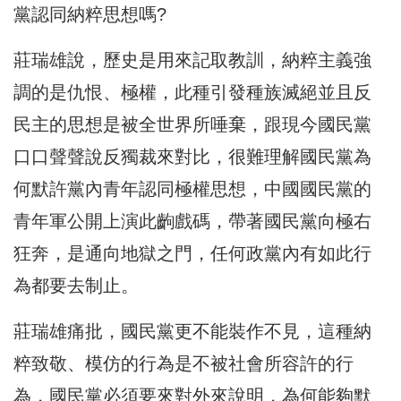
黨認同納粹思想嗎?
莊瑞雄說，歷史是用來記取教訓，納粹主義強
調的是仇恨、極權，此種引發種族滅絕並且反
民主的思想是被全世界所唾棄，跟現今國民黨
口口聲聲說反獨裁來對比，很難理解國民黨為
何默許黨內青年認同極權思想，中國國民黨的
青年軍公開上演此齣戲碼，帶著國民黨向極右
狂奔，是通向地獄之門，任何政黨內有如此行
為都要去制止。
莊瑞雄痛批，國民黨更不能裝作不見，這種納
粹致敬、模仿的行為是不被社會所容許的行
為，國民黨必須要來對外來說明，為何能夠默