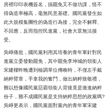
房裡印印表機簽名，搞罷免又不做功課，怪不
得偽造率極高，毫無民意基礎。國民黨發生如
此大規模集團性的偽造行為後，完全不解釋、
不回應，反而指控民進黨，社會大眾無法接
受。
吳崢痛批，國民黨利用其培養的青年軍針對民
進黨立委發動罷免，其中罷免李坤城的領銜人
宋建樑昨晚遭到檢調單位傳喚時，不僅左手戴
納粹臂章，手拿我的奮鬥，做出納粹致敬禮，
難以想像國民黨惡霸領銜人背後竟是激進納粹
份子，難不成國民黨是支持納粹思想的政黨嗎?
吳崢更表示，國民黨面對黨內的青年軍宋建