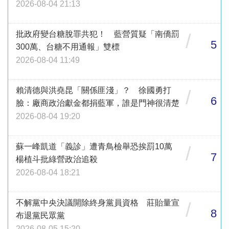
2026-08-04 21:13
批政府變台糖脫罪共犯！ 藍營質疑「南僑罰
/
5
300萬、台糖不用通報」雙標
2026-08-04 11:49
賴清德與洪堯昆「關係匪淺」？ 徐國勇打
/
6
臉：廠商政治獻金都捐藍軍，誰是門神很清楚
2026-08-04 19:20
蘇一峰凱道「義診」遭青鳥檢舉恐挨罰10萬
/
7
楊植斗批綠營政治追殺
2026-08-04 18:21
不解黨中央決議開除終身黨員資格 莊貽量宣
/
8
布退黨民眾黨
2026-08-05 15:20