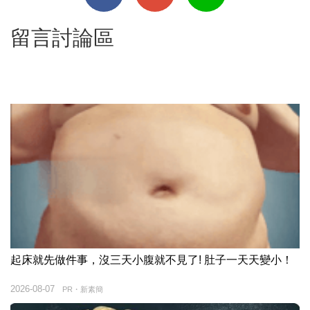
留言討論區
起床就先做件事，沒三天小腹就不見了! 肚子一天天變小！
2026-08-07
PR・新素簡