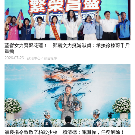
藍營女力齊聚花蓮！ 鄭麗文力挺游淑貞：承接徐榛蔚千斤
重擔
2026-07-26
政治中心／綜合報導
頒褒揚令致敬辛柏毅少校 賴清德：謝謝你，任務解除！