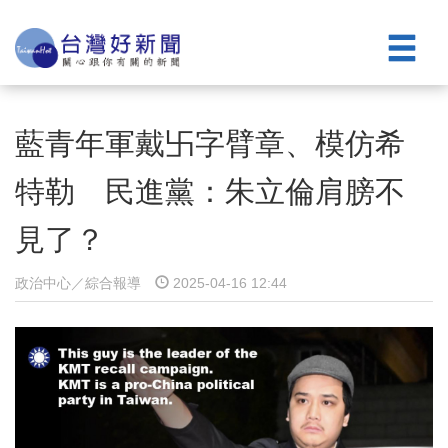
藍青年軍戴卐字臂章、模仿希
特勒 民進黨：朱立倫肩膀不
見了？
政治中心／綜合報導
2025-04-16 12:44