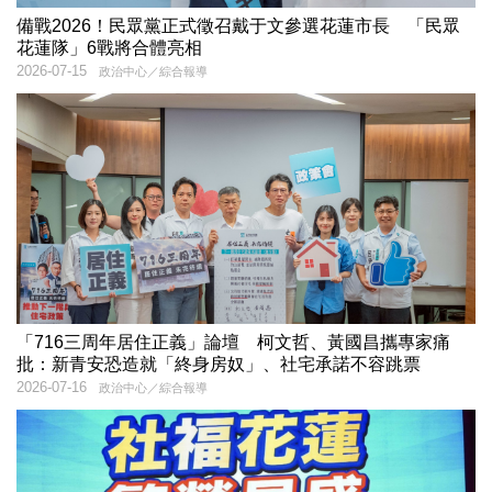
備戰2026！民眾黨正式徵召戴于文參選花蓮市長 「民眾
花蓮隊」6戰將合體亮相
2026-07-15
政治中心／綜合報導
「716三周年居住正義」論壇 柯文哲、黃國昌攜專家痛
批：新青安恐造就「終身房奴」、社宅承諾不容跳票
2026-07-16
政治中心／綜合報導