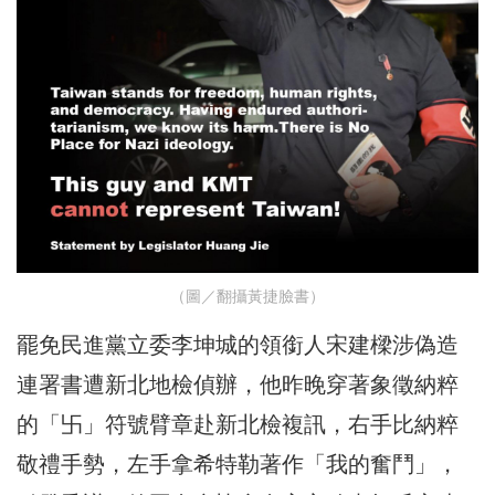
（圖／翻攝黃捷臉書）
罷免民進黨立委李坤城的領銜人宋建樑涉偽造
連署書遭新北地檢偵辦，他昨晚穿著象徵納粹
的「卐」符號臂章赴新北檢複訊，右手比納粹
敬禮手勢，左手拿希特勒著作「我的奮鬥」，