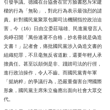
引發爭議。德國在台協會在官方臉書怒斥宋建
樑的行為「無恥」，對此行為表示最強烈的譴
責。針對國民黨聚眾包圍司法機關指控政治迫
害，今（16）日由立委莊瑞雄、民進黨發言人
吳崢召開「萬份連署不合格，抄名冊就是偽造
文書！」記者會，痛批國民黨涉入偽造文書的
組織犯罪，不旦毫無反省道歉，還要年輕人承
擔責任。甚至以顛倒是非、踐踏司法的行徑，
進行政治操作，令人不齒。而國民黨青年軍
「挺納粹」的爭議行為，恐嚴重傷害台灣國際
形象，國民黨主席朱立倫應出面向社會大眾交
代。