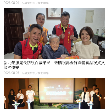
2026-08-04
記者黃村杉／新北報導
新北榮服處長訪視百歲榮民 致贈祝壽金飾與營養品祝賀父
親節快樂
2026-08-07
記者黃村杉／新北報導