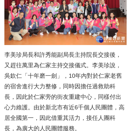
李美珍局長和許秀能副局長主持院長交接後，
又趕往萬里為仁家主持交接儀式。李美珍說，
吳欽仁「十年磨一劍」，10年內對於仁家老舊
的宿舍進行大力整修，同時因擔任過救助科
長，因此於仁家旁的街友重建中心，同樣付出
心力維護。由於新北市有近6千個人民團體，高
居全國第一，因此借重其活力，接任人團科
長，為廣大的人民團體服務。