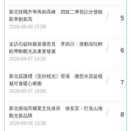
新北技職升學再創高峰 四技二專登記分發錄
/
5
取率創新高
2026-08-06 15:58
走訪石碇聆聽基層意見 李四川：推動深坑輕
/
6
軌帶動觀光及產業發展
2026-08-07 14:20
新北庇護禮《安好植光》登場 微型水泥盆植
/
7
栽可食暖心療癒
2026-08-07 16:08
新北推瑞芳礦業文化保存 侯友宜：打造山海
/
8
觀光新品牌
2026-08-06 15:39