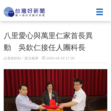
八里愛心與萬里仁家首長異
動 吳欽仁接任人團科長
記者黃村杉／新北報導
2025-04-15 17:05