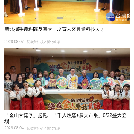
新北攜手農科院及臺大 培育未來農業科技人才
2026-08-07
記者黃村杉／新北報導
「金山甘藷季」起跑 「千人焢窯+農夫市集」8/22盛大登
場
2026-08-04
記者黃村杉／新北報導