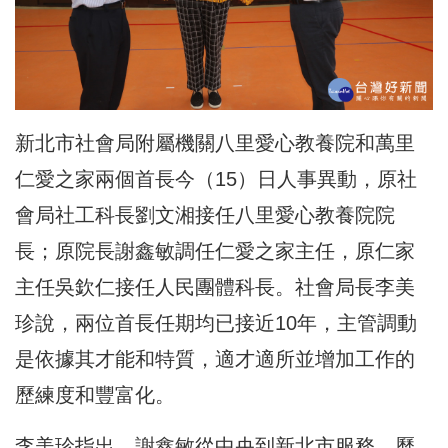
新北市社會局附屬機關八里愛心教養院和萬里
仁愛之家兩個首長今（15）日人事異動，原社
會局社工科長劉文湘接任八里愛心教養院院
長；原院長謝鑫敏調任仁愛之家主任，原仁家
主任
吳欽仁接任人民團體科長
。社會局長李美
珍說，兩位首長任期均已接近10年，主管調動
是依據其才能和特質，適才適所並增加工作的
歷練度和豐富化。
李美珍指出，謝鑫敏從中央到新北市服務，歷