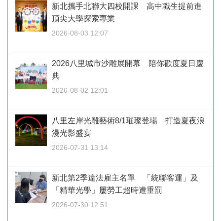
新北攜手北聯大四校開課 高中職生提前進
頂尖大學探索專業
2026-08-03 12:07
2026八里城市沙雕展開幕 陪你歡度夏日慶
典
2026-08-02 12:01
八里左岸光雕藝術8/1璀璨登場 打造夏夜浪
漫光影盛宴
2026-07-31 13:14
新北第2季違法雇主名單 「統聯客運」及
「精華光學」屢勞工超時遭重罰
2026-07-30 12:51