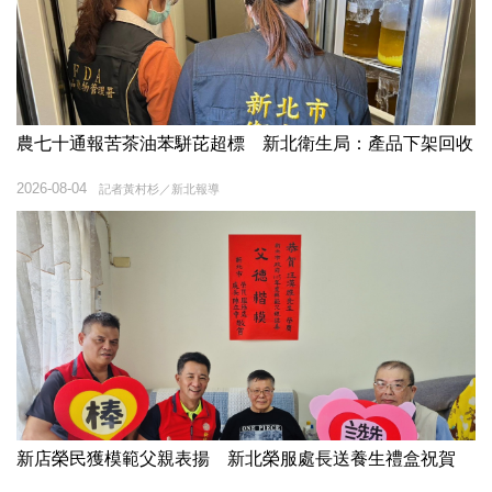
農七十通報苦茶油苯駢芘超標 新北衛生局：產品下架回收
2026-08-04
記者黃村杉／新北報導
新店榮民獲模範父親表揚 新北榮服處長送養生禮盒祝賀