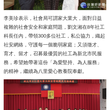
李美珍表示，社會局可謂家大業大，面對日益
複雜的社會安全和家庭問題，劉文湘在8年社工
科長任內，帶領300多位社工，私公協力，織起
社安網絡，守護每一個脆弱家庭；又須徵才、
育才、留才，召募最優質的社工為新北市民服
務，希望她帶著這份「為愛堅持、為人服務」
的精神，繼續為八里愛心教養院奉獻。