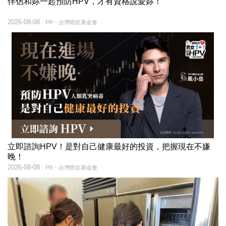
伴侶和妳一起預防HPV，才有資格說愛妳！
2026-08-08
PR・台灣癌症基金會
立即諮詢HPV！是對自己健康最好的投資，把握現在不嫌
晚！
2026-08-08
PR・台灣癌症基金會