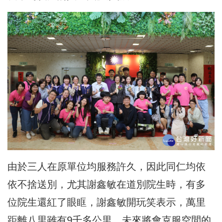
由於三人在原單位均服務許久，因此同仁均依
依不捨送別，尤其謝鑫敏在道別院生時，有多
位院生還紅了眼眶，謝鑫敏開玩笑表示，萬里
距離八里雖有9千多公里，未來將會克服空間的