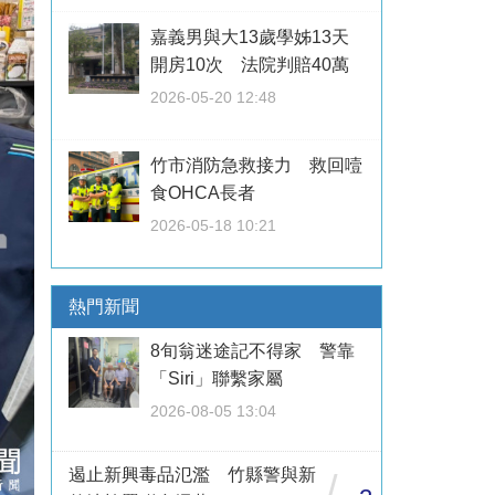
嘉義男與大13歲學姊13天
開房10次 法院判賠40萬
2026-05-20 12:48
竹市消防急救接力 救回噎
食OHCA長者
2026-05-18 10:21
熱門新聞
8旬翁迷途記不得家 警靠
「Siri」聯繫家屬
2026-08-05 13:04
遏止新興毒品氾濫 竹縣警與新
/