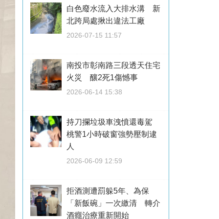
白色廢水流入大排水溝 新
北跨局處揪出違法工廠
2026-07-15 11:57
南投市彰南路三段透天住宅
火災 釀2死1傷憾事
2026-06-14 15:38
持刀攔垃圾車洩憤還毒駕
桃警1小時破窗強勢壓制逮
人
2026-06-09 12:59
拒酒測遭罰躲5年、為保
「新飯碗」一次繳清 轉介
酒癮治療重新開始