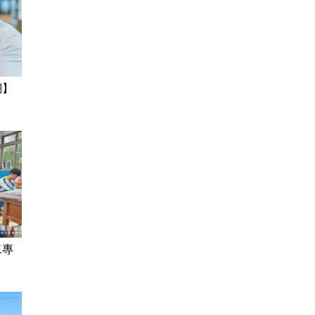
網】
二專