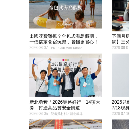
出國花費難抓？全包式海島假期，
下個月
一價搞定食宿玩樂，省錢更省心！
網】三
2026-08-07
2026-08-0
PR・Club Med Taiwan
新北勇奪「2026馬路好行」14項大
2026
獎 打造高品質安全街道
7/18
2026-08-05
2026-07-1
記者黃村杉／新北報導