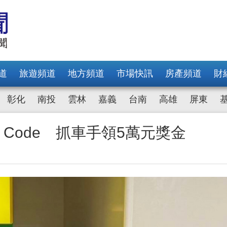
道
旅遊頻道
地方頻道
市場快訊
房產頻道
財
彰化
南投
雲林
嘉義
台南
高雄
屏東
Code 抓車手領5萬元獎金