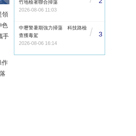
2
竹地檢署聯合掃蕩
2026-08-06 11:03
提領
神色
中壢警暑期強力掃蕩 科技路檢
/
3
查獲毒駕
攜手
2026-08-06 16:14
操作
落