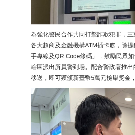
為強化警民合作共同打擊詐欺犯罪，三
各大超商及金融機構ATM插卡處，除提
手專線及QR Code條碼」，
鼓勵民眾
如
轄區派出所員警到場。配合警政署推出
移送，即可獲頒新臺幣
5萬元
檢舉獎金，