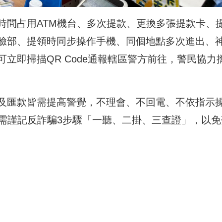
時間占用ATM機台、多次提款、更換多張提款卡、
臉部、提領時同步操作手機、同個地點多次進出、
立即掃描QR Code通報轄區警方前往，警民協力
及匯款皆需提高警覺，不理會、不回電、不依指示
，需謹記反詐騙3步驟「一聽、二掛、三查證」，以免