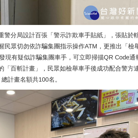
重警分局設計百張「警示詐欺車手貼紙」，張貼於
醒民眾切勿依詐騙集團指示操作ATM，更推出「檢
發現有疑似詐騙集團車手，可立即掃描QR Code通
的「百斬計畫」，民眾如檢舉車手後成功配合警方
總計畫名額共100名。