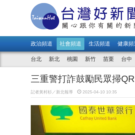
政治頻道
社會頻道
生活頻道
健康頻
台北
新北
桃園
新竹
苗栗
台中
三重警打詐鼓勵民眾掃QR 
記者黃村杉／新北報導
2025-04-10 10:35