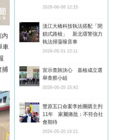
2026-06-08 12:15
淡江大橋科技執法搭配「閉
鎖式路檢」 新北環警強力
轄內
執法掃蕩噪音車
舉車
2026-05-31 12:11
報
逮捕
宣示查賄決心 嘉檢成立選
舉查察小組
2026-05-25 15:42
豐原五口命案李姓團購主判
11年 家屬痛批：不符合社
會期待
2026-05-20 16:21