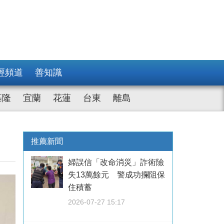
經頻道
善知識
基隆
宜蘭
花蓮
台東
離島
推薦新聞
婦誤信「改命消災」詐術險
失13萬餘元 警成功攔阻保
住積蓄
2026-07-27 15:17