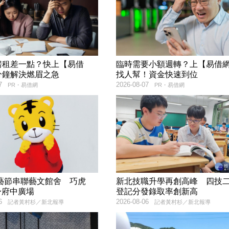
房租差一點？快上【易借
臨時需要小額週轉？上【易借
分鐘解決燃眉之急
找人幫！資金快速到位
7
2026-08-07
PR・易借網
PR・易借網
兒藝節串聯藝文館舍 巧虎
新北技職升學再創高峰 四技
現身府中廣場
登記分發錄取率創新高
6
2026-08-06
記者黃村杉／新北報導
記者黃村杉／新北報導