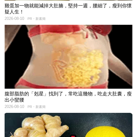
雞蛋加一物就能減掉大肚腩，堅持一週，腰細了，瘦到你懷
疑人生！
2026-08-10
PR・新素簡
腹部脂肪的「剋星」找到了，常吃這幾物，吃走大肚囊，瘦
出小蠻腰
2026-08-10
PR・新素簡