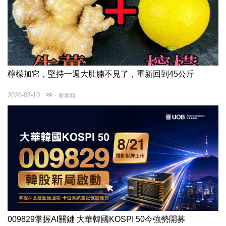
檸檬加它，堅持一週大肚腩不見了，重新回到45公斤
2026-08-10
PR・新素簡
009829掌握AI關鍵 大華韓國KOSPI 50今強勢開募