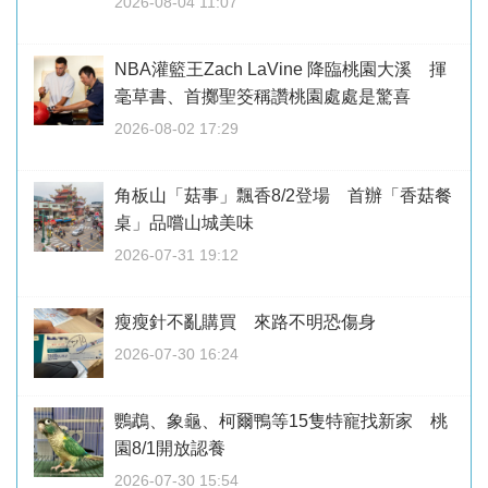
2026-08-04 11:07
NBA灌籃王Zach LaVine 降臨桃園大溪 揮
毫草書、首擲聖筊稱讚桃園處處是驚喜
2026-08-02 17:29
角板山「菇事」飄香8/2登場 首辦「香菇餐
桌」品嚐山城美味
2026-07-31 19:12
瘦瘦針不亂購買 來路不明恐傷身
2026-07-30 16:24
鸚鵡、象龜、柯爾鴨等15隻特寵找新家 桃
園8/1開放認養
2026-07-30 15:54