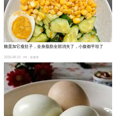
雞蛋加它瘦肚子，全身脂肪全部消失了，小腹都平坦了
2026-08-10
PR・新素簡