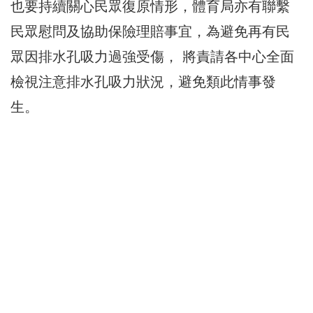
也要持續關心民眾復原情形，體育局亦有聯繫
民眾慰問及協助保險理賠事宜，為避免再有民
眾因排水孔吸力過強受傷， 將責請各中心全面
檢視注意排水孔吸力狀況，避免類此情事發
生。