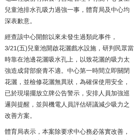
兒童池排水孔吸力過強一事，體育局及中心均
深表歉意。
經查該中心開館以來未發生過類此事件，
3/21(五)兒童池開啟花灑戲水設施，研判民眾當
時靠在池邊花灑吸水孔上，以致花灑的吸力太
強造成背部瘀青不適。中心第一時間立即關閉
花灑，並檢修花灑無異狀，為確保使用安全，
已於現場擺放立牌公告警示，安排人員加強巡
邏與提醒，並與機電人員評估研議減少吸力之
改善方案。
體育局表示，本案除要求中心務必落實改善，