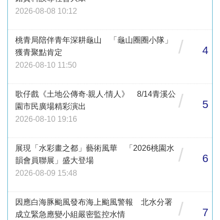
2026-08-08 10:12
桃青局陪伴青年深耕龜山 「龜山圈圈小隊」
/
4
獲青聚點肯定
2026-08-10 11:50
歌仔戲《土地公傳奇‧親人‧情人》 8/14青溪公
/
5
園市民廣場精彩演出
2026-08-10 19:16
展現「水彩畫之都」藝術風華 「2026桃園水
/
6
韻會員聯展」盛大登場
2026-08-09 15:48
因應白海豚颱風發布海上颱風警報 北水分署
/
7
成立緊急應變小組嚴密監控水情