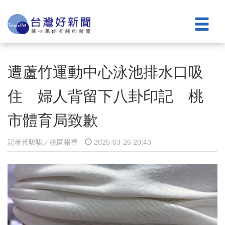
遭蘆竹運動中心泳池排水口吸
住 婦人背留下八卦印記 桃
市體育局致歉
記者黃駿騏／桃園報導
2025-03-26 20:43