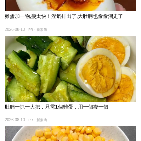
雞蛋加一物,瘦太快！溼氣排出了,大肚腩也偷偷溜走了
2026-08-10
PR・新素簡
肚腩一抓一大把，只需1個雞蛋，用一個瘦一個
2026-08-10
PR・新素簡