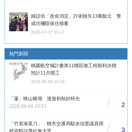
婦誤信「改命消災」詐術險失13萬餘元 警
成功攔阻保住積蓄
2026-07-27 15:17
熱門新聞
桃園航空城計畫第11標區徵工程順利決標
預計11月開工
2026-08-08 10:19
「蓮」映山豬湖 漫遊初秋好時光
/
2
2026-08-08 10:13
「竹篙湊菜刀」 桃市交通局駁余信憲議員用
/
3
錯資料誤導社會大眾