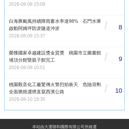
2026-08-08 15:08
白海豚颱風持續降雨蓄水率達98% 石門水庫
/
8
啟動阿姆坪防淤隧道沖淤
2026-08-09 15:37
榮獲國家卓越建設獎金質獎 桃園市立圖書館
/
9
埔頂分館暨親子館完工
2026-08-09 10:51
桃園觀音化工廠驚傳火警烈焰衝天 危險溶劑
/
10
全面燃燒濃煙直竄西濱公路
2026-08-10 18:30
本站由大運聯和國際有限公司所維運