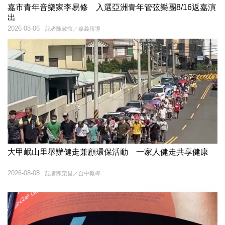
嘉市青年音樂家李易修 入選亞洲青年管弦樂團8/16返嘉演
出
2026-08-06
記者陳致愷／嘉義報導
大甲岷山里舉辦健走兼顧環保活動 一家人健走共享健康
2026-08-08
記者陳榮昌／台中報導