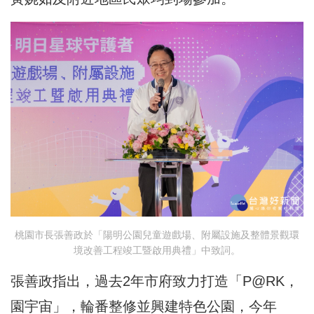
桃園市長張善政於「陽明公園兒童遊戲場、附屬設施及整體景觀環
境改善工程竣工暨啟用典禮」中致詞。
張善政指出，過去2年市府致力打造「P@RK，
園宇宙」，輪番整修並興建特色公園，今年