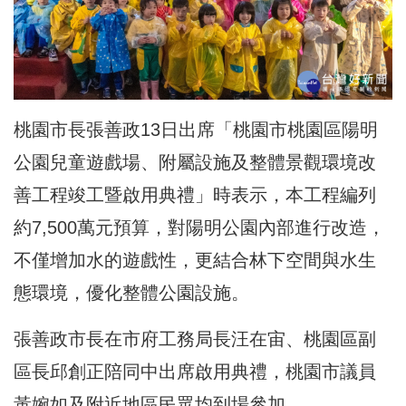
桃園市長張善政13日出席「桃園市桃園區陽明
公園兒童遊戲場、附屬設施及整體景觀環境改
善工程竣工暨啟用典禮」時表示，本工程編列
約7,500萬元預算，對陽明公園內部進行改造，
不僅增加水的遊戲性，更結合林下空間與水生
態環境，優化整體公園設施。
張善政市長在市府工務局長汪在宙、桃園區副
區長邱創正陪同中出席啟用典禮，桃園市議員
黃婉如及附近地區民眾均到場參加。