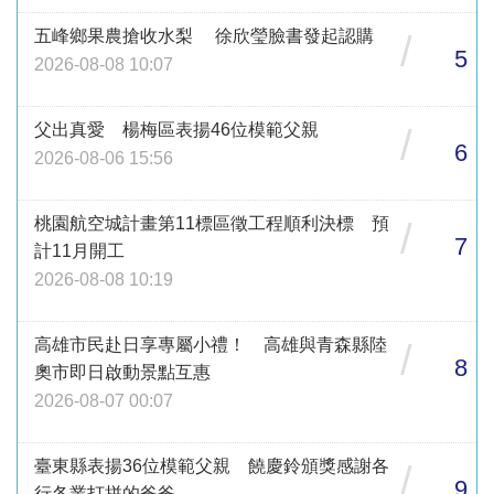
五峰鄉果農搶收水梨 徐欣瑩臉書發起認購
/
5
2026-08-08 10:07
父出真愛 楊梅區表揚46位模範父親
/
6
2026-08-06 15:56
桃園航空城計畫第11標區徵工程順利決標 預
/
7
計11月開工
2026-08-08 10:19
高雄市民赴日享專屬小禮！ 高雄與青森縣陸
/
8
奧市即日啟動景點互惠
2026-08-07 00:07
臺東縣表揚36位模範父親 饒慶鈴頒獎感謝各
/
9
行各業打拼的爸爸