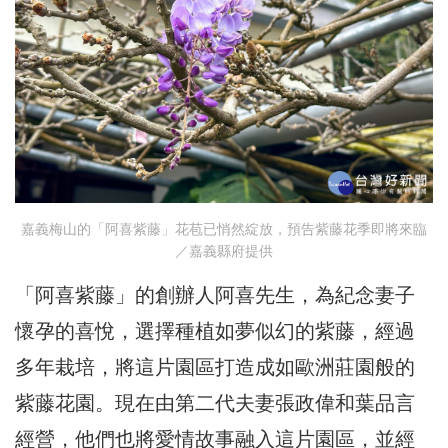
嘉義梅山的「阿喜紫藤」花苞已悄然綻放，預告紫藤花季即將來臨
／嘉義縣府提供
「阿喜紫藤」的創辦人阿喜先生，為紀念妻子
懷孕的喜悅，選擇種植如夢似幻的紫藤，經過
多年栽培，將這片園區打造成如歐洲莊園般的
紫藤花園。現在由第二代夫妻張政偉和葉品言
經營，他們也將愛情故事融入這片園區，並經