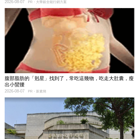
2026-08-07
PR・大華銀全能行銷方案
腹部脂肪的「剋星」找到了，常吃這幾物，吃走大肚囊，瘦
出小蠻腰
2026-08-07
PR・新素簡