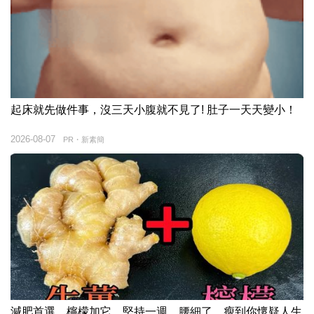
起床就先做件事，沒三天小腹就不見了! 肚子一天天變小！
2026-08-07
PR・新素簡
減肥首選，檸檬加它，堅持一週，腰細了，瘦到你懷疑人生