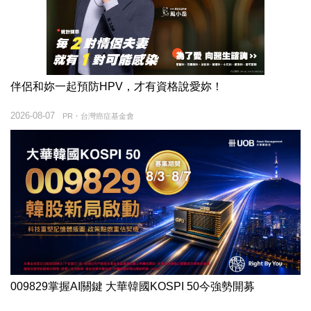
伴侶和妳一起預防HPV，才有資格說愛妳！
2026-08-07
PR・台灣癌症基金會
009829掌握AI關鍵 大華韓國KOSPI 50今強勢開募