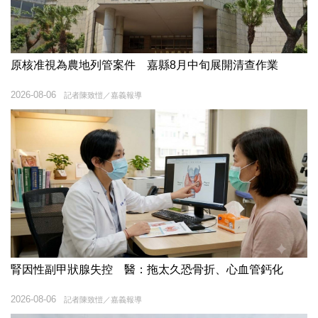
原核准視為農地列管案件 嘉縣8月中旬展開清查作業
2026-08-06
記者陳致愷／嘉義報導
腎因性副甲狀腺失控 醫：拖太久恐骨折、心血管鈣化
2026-08-06
記者陳致愷／嘉義報導