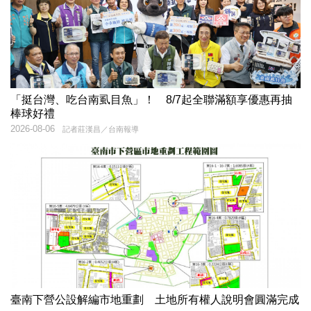
「挺台灣、吃台南虱目魚」！ 8/7起全聯滿額享優惠再抽
棒球好禮
2026-08-06
記者莊漢昌／台南報導
臺南下營公設解編市地重劃 土地所有權人說明會圓滿完成