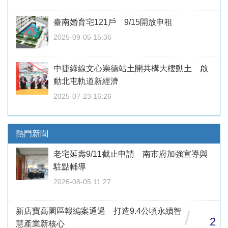
臺南婚育宅121戶 9/15開放申租
2025-09-05 15:36
中捷綠線文心崇德站土開共構大樓動土 啟
動北屯軌道新經濟
2025-07-23 16:26
熱門新聞
老宅延壽9/11截止申請 南市府加強宣導與
駐點輔導
2026-08-05 11:27
新店寶高園區報編案通過 打造9.4公頃永續智
/
2
慧產業新核心