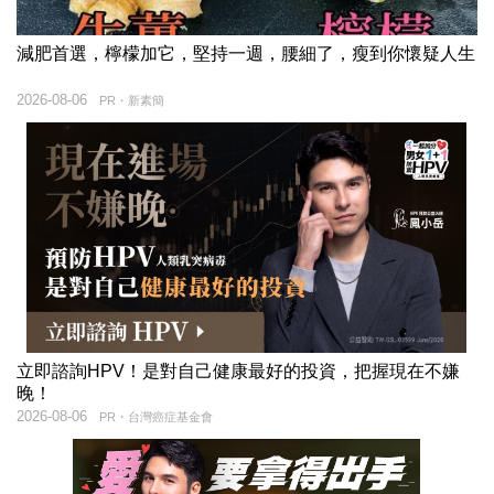
減肥首選，檸檬加它，堅持一週，腰細了，瘦到你懷疑人生
2026-08-06
PR・新素簡
立即諮詢HPV！是對自己健康最好的投資，把握現在不嫌
晚！
2026-08-06
PR・台灣癌症基金會