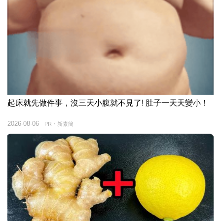
起床就先做件事，沒三天小腹就不見了! 肚子一天天變小！
2026-08-06
PR・新素簡