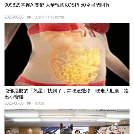
009829掌握AI關鍵 大華韓國KOSPI 50今強勢開募
2026-08-06
PR・大華銀全能行銷方案
腹部脂肪的「剋星」找到了，常吃這幾物，吃走大肚囊，瘦
出小蠻腰
2026-08-06
PR・新素簡