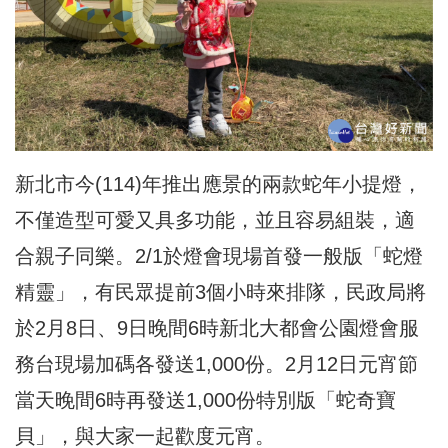
新北市今(114)年推出應景的兩款蛇年小提燈，
不僅造型可愛又具多功能，並且容易組裝，適
合親子同樂。2/1於燈會現場首發一般版「蛇燈
精靈」，有民眾提前3個小時來排隊，民政局將
於2月8日、9日晚間6時新北大都會公園燈會服
務台現場加碼各發送1,000份。2月12日元宵節
當天晚間6時再發送1,000份特別版「蛇奇寶
貝」，與大家一起歡度元宵。