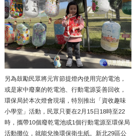
另為鼓勵民眾將元宵節提燈內使用完的電池，
或是家中廢棄的乾電池、行動電源妥善回收，
環保局於本次燈會現場，特別推出「資收趣味
小學堂」活動，民眾只要在2月15日18時至22
時，攜帶10個廢乾電池或1個行動電源至環保局
活動攤位，就能兌換環保衛生紙。新北29區公