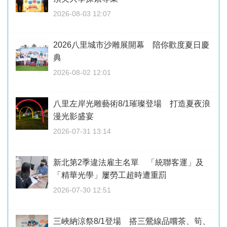
2026-08-03 12:07
2026八里城市沙雕展開幕 陪你歡度夏日慶
典
2026-08-02 12:01
八里左岸光雕藝術8/1璀璨登場 打造夏夜浪
漫光影盛宴
2026-07-31 13:14
新北第2季違法雇主名單 「統聯客運」及
「精華光學」屢勞工超時遭重罰
2026-07-30 12:51
三峽納涼祭8/1登場 搭三鶯線品嚐茶、筍、