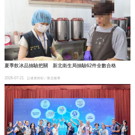
夏季飲冰品抽驗把關 新北衛生局抽驗62件全數合格
2026-07-21
記者黃村杉／新北報導