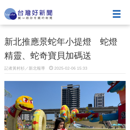
新北推應景蛇年小提燈 蛇燈
精靈、蛇奇寶貝加碼送
記者黃村杉／新北報導
2025-02-06 15:33