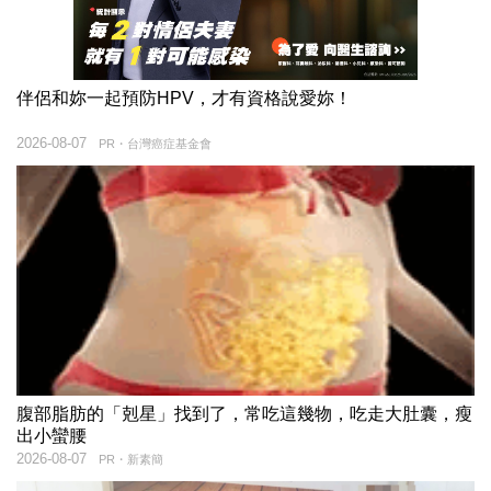
伴侶和妳一起預防HPV，才有資格說愛妳！
2026-08-07
PR・台灣癌症基金會
腹部脂肪的「剋星」找到了，常吃這幾物，吃走大肚囊，瘦
出小蠻腰
2026-08-07
PR・新素簡