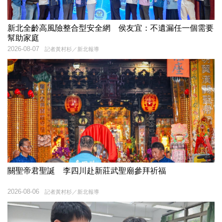
新北全齡高風險整合型安全網 侯友宜：不遺漏任一個需要
幫助家庭
2026-08-07
記者黃村杉／新北報導
關聖帝君聖誕 李四川赴新莊武聖廟參拜祈福
2026-08-06
記者黃村杉／新北報導