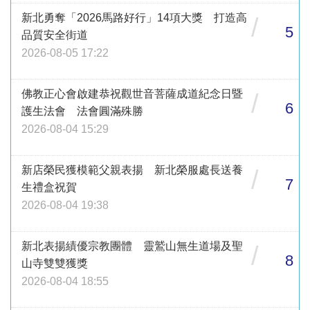
新北勇奪「2026馬路好行」14項大獎 打造高
/
5
品質安全街道
2026-08-05 17:22
佛教正心會啟建恭祝觀世音菩薩成道紀念日暨
/
6
護生法會 法會圓滿殊勝
2026-08-04 15:29
新店榮民獲模範父親表揚 新北榮服處長送養
/
7
生禮盒祝賀
2026-08-04 19:38
新北表揚績優宗教團體 靈鷲山無生道場及聖
/
8
山寺雙雙獲獎
2026-08-04 18:55