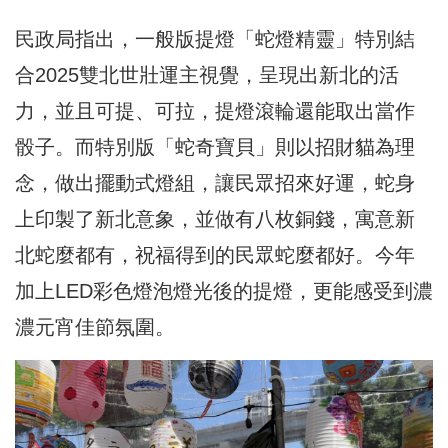
民政局指出，一般版提燈「蛇燈精靈」特別結
合2025雙北世壯運主視覺，呈現出新北的活
力，並且可提、可拉，提燈滾輪還能取出當作
骰子。而特別版「蛇奇寶貝」則以招財貓為理
念，做出擺動式燈組，讓民眾招來好運，蛇身
上印製了新北意象，並做有八枚銅錢，寓意新
北蛇麼都有，祝福得到的民眾蛇麼都好。今年
加上LED彩色燈泡燈光後的提燈，更能感受到濃
濃元宵佳節氛圍。