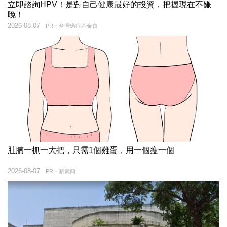
立即諮詢HPV！是對自己健康最好的投資，把握現在不嫌
晚！
2026-08-07
PR・台灣癌症基金會
肚腩一抓一大把，只需1個雞蛋，用一個瘦一個
2026-08-07
PR・新素簡