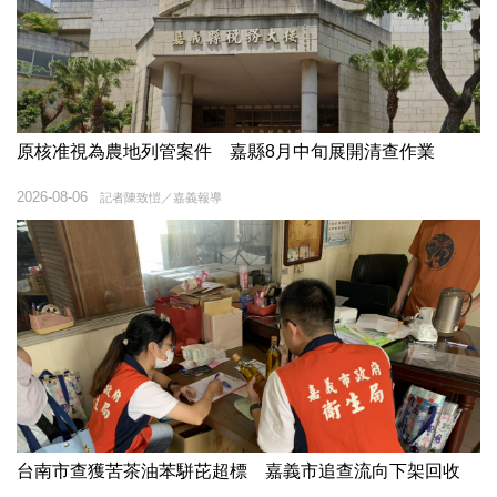
原核准視為農地列管案件 嘉縣8月中旬展開清查作業
2026-08-06
記者陳致愷／嘉義報導
台南市查獲苦茶油苯駢芘超標 嘉義市追查流向下架回收