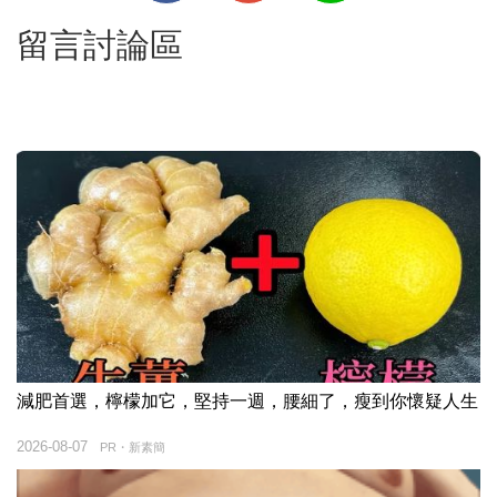
留言討論區
減肥首選，檸檬加它，堅持一週，腰細了，瘦到你懷疑人生
2026-08-07
PR・新素簡