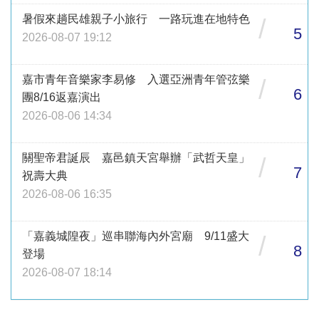
暑假來趟民雄親子小旅行 一路玩進在地特色
/
5
2026-08-07 19:12
嘉市青年音樂家李易修 入選亞洲青年管弦樂
/
6
團8/16返嘉演出
2026-08-06 14:34
關聖帝君誕辰 嘉邑鎮天宮舉辦「武哲天皇」
/
7
祝壽大典
2026-08-06 16:35
「嘉義城隍夜」巡串聯海內外宮廟 9/11盛大
/
8
登場
2026-08-07 18:14