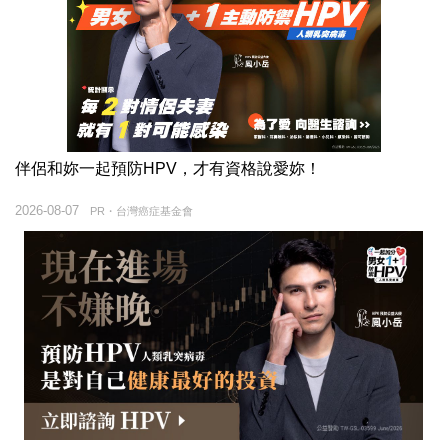
伴侶和妳一起預防HPV，才有資格說愛妳！
2026-08-07
PR・台灣癌症基金會