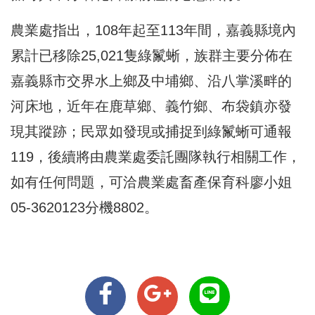
農業處指出，108年起至113年間，嘉義縣境內
累計已移除25,021隻綠鬣蜥，族群主要分佈在
嘉義縣市交界水上鄉及中埔鄉、沿八掌溪畔的
河床地，近年在鹿草鄉、義竹鄉、布袋鎮亦發
現其蹤跡；民眾如發現或捕捉到綠鬣蜥可通報
119，後續將由農業處委託團隊執行相關工作，
如有任何問題，可洽農業處畜產保育科廖小姐
05-3620123分機8802。