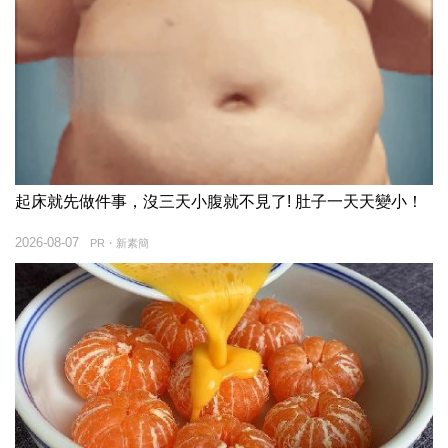
起床就先做件事，沒三天小腹就不見了! 肚子一天天變小！
2026-08-07
PR・新素簡