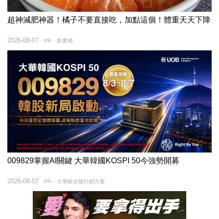
超神減肥神器！橘子不要直接吃，加點這個！體重天天下降
2026-08-07
PR・新素簡
009829掌握AI關鍵 大華韓國KOSPI 50今強勢開募
2026-08-07
PR・大華銀全能行銷方案