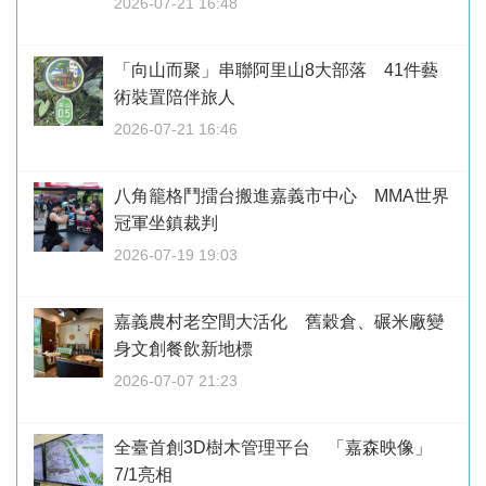
2026-07-21 16:48
「向山而聚」串聯阿里山8大部落 41件藝
術裝置陪伴旅人
2026-07-21 16:46
八角籠格鬥擂台搬進嘉義市中心 MMA世界
冠軍坐鎮裁判
2026-07-19 19:03
嘉義農村老空間大活化 舊穀倉、碾米廠變
身文創餐飲新地標
2026-07-07 21:23
全臺首創3D樹木管理平台 「嘉森映像」
7/1亮相