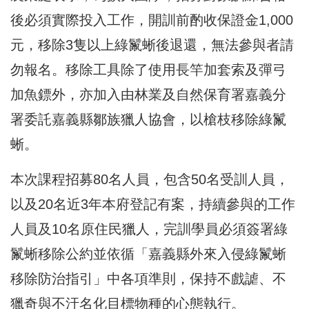
後必須實際投入工作，開訓前酌收保證金1,000
元，移除3隻以上綠鬣蜥後退還，無法參與者請
勿報名。移除工具除了使用長竿加套索及彈弓
加魚鏢外，亦加入由林業及自然保育署嘉義分
署委託嘉義縣鄒族獵人協會，以槍枝移除綠鬣
蜥。
本次課程招募80名人員，包含50名受訓人員，
以及20名近3年本府登記有案，持續參與的工作
人員及10名原住民獵人，完訓學員必須簽署綠
鬣蜥移除公約並依循「嘉義縣外來入侵綠鬣蜥
移除防治指引」中各項準則，保持不戲謔、不
獵奇與不汙名化目標物種的心態執行。