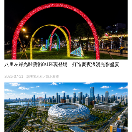
八里左岸光雕藝術8/1璀璨登場 打造夏夜浪漫光影盛宴
2026-07-31
記者黃村杉／新北報導