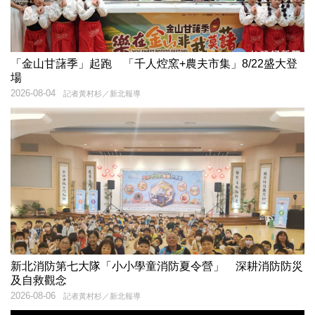
「金山甘藷季」起跑 「千人焢窯+農夫市集」8/22盛大登
場
2026-08-04
記者黃村杉／新北報導
新北消防第七大隊「小小學童消防夏令營」 深耕消防防災
及自救觀念
2026-08-06
記者黃村杉／新北報導