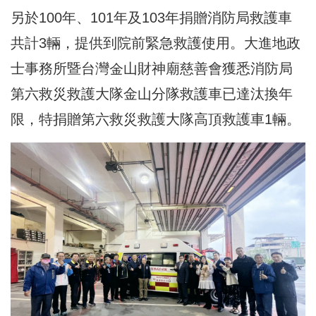
另於100年、101年及103年捐贈消防局救護車
共計3輛，提供到院前緊急救護使用。大進地政
士事務所暨台灣金山財神廟慈善會獲悉消防局
第六救災救護大隊金山分隊救護車已達汰換年
限，特捐贈第六救災救護大隊高頂救護車1輛。