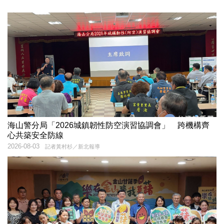
海山警分局「2026城鎮韌性防空演習協調會」 跨機構齊
心共築安全防線
2026-08-03
記者黃村杉／新北報導