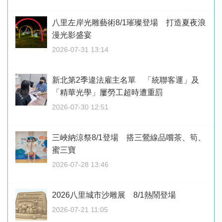
八里左岸光雕藝術8/1璀璨登場 打造夏夜浪
漫光影盛宴
2026-07-31 13:14
新北第2季違法雇主名單 「統聯客運」及
「精華光學」屢勞工超時遭重罰
2026-07-30 12:51
三峽納涼祭8/1登場 搭三鶯線品嚐茶、筍、
蜜三寶
2026-07-28 13:46
2026八里城市沙雕展 8/1熱鬧登場
2026-07-21 11:05