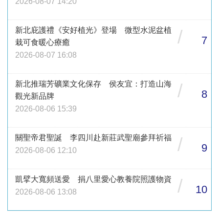
2026-08-07 14:20
新北庇護禮《安好植光》登場 微型水泥盆植
/
7
栽可食暖心療癒
2026-08-07 16:08
新北推瑞芳礦業文化保存 侯友宜：打造山海
/
8
觀光新品牌
2026-08-06 15:39
關聖帝君聖誕 李四川赴新莊武聖廟參拜祈福
/
9
2026-08-06 12:10
凱擘大寬頻送愛 捐八里愛心教養院照護物資
/
10
2026-08-06 13:08