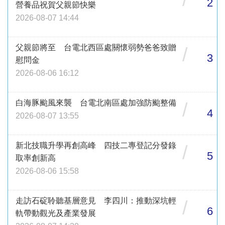
2
營養品祝賀父親節快樂
2026-08-07 14:44
父親節將至 台電北西區處關懷弱勢爸爸致贈
/
3
慰問金
2026-08-06 16:12
白海豚颱風來襲 台電北南區處加強防颱整備
/
4
2026-08-07 13:55
新北技職升學再創高峰 四技二專登記分發錄
/
5
取率創新高
2026-08-06 15:58
走訪石碇聆聽基層意見 李四川：推動深坑輕
/
6
軌帶動觀光及產業發展