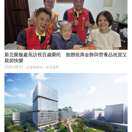
新北榮服處長訪視百歲榮民 致贈祝壽金飾與營養品祝賀父
親節快樂
2026-08-07
記者黃村杉／新北報導