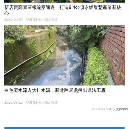
新店寶高園區報編案通過 打造9.4公頃永續智慧產業新核
心
2026-08-04
記者黃村杉／新北報導
白色廢水流入大排水溝 新北跨局處揪出違法工廠
2026-07-15
記者黃村杉／新北報導
Recommended by