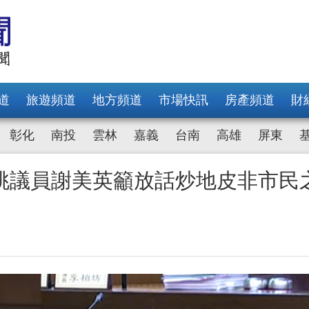
道
旅遊頻道
地方頻道
市場快訊
房產頻道
財
彰化
南投
雲林
嘉義
台南
高雄
屏東
桃議員謝美英籲放話炒地皮非市民