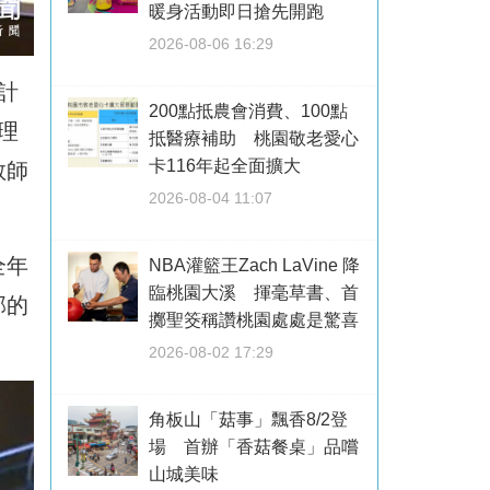
暖身活動即日搶先開跑
2026-08-06 16:29
計
200點抵農會消費、100點
理
抵醫療補助 桃園敬老愛心
卡116年起全面擴大
教師
2026-08-04 11:07
全年
NBA灌籃王Zach LaVine 降
臨桃園大溪 揮毫草書、首
部的
擲聖筊稱讚桃園處處是驚喜
2026-08-02 17:29
角板山「菇事」飄香8/2登
場 首辦「香菇餐桌」品嚐
山城美味