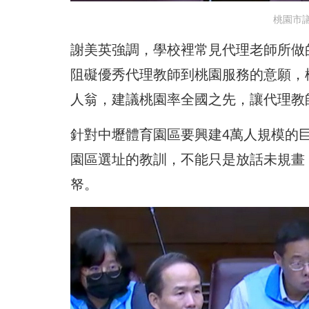
桃園市
謝美英強調，學校裡常見代理老師所做
阻礙優秀代理教師到桃園服務的意願，
人翁，建議桃園率全國之先，讓代理教
針對中壢體育園區要興建4萬人規模的
園區選址的教訓，不能只是放話未規畫
帑。