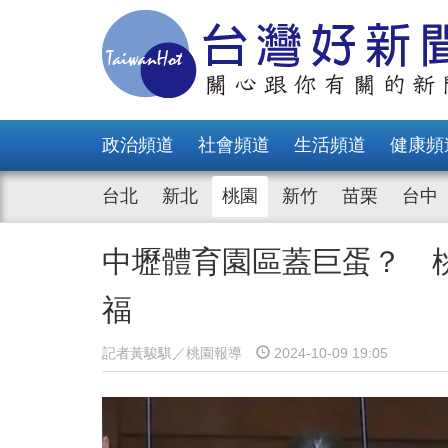
政治頻道
社會頻道
生活頻道
健康頻
台北
新北
桃園
新竹
苗栗
台中
中壢體育園區蓋巨蛋？ 
福
記者黃駿騏／桃園報導
2024-10-09 19:05