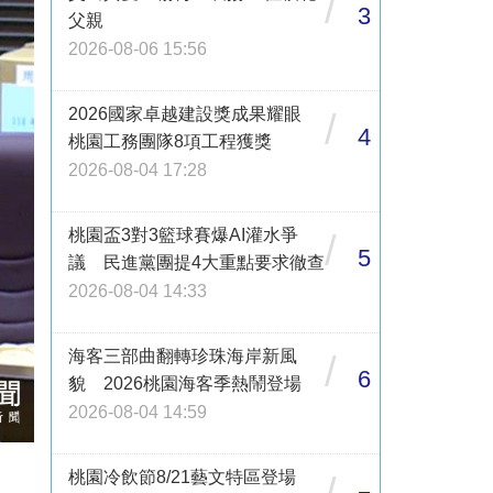
/
3
父親
2026-08-06 15:56
2026國家卓越建設獎成果耀眼
/
4
桃園工務團隊8項工程獲獎
2026-08-04 17:28
桃園盃3對3籃球賽爆AI灌水爭
/
5
議 民進黨團提4大重點要求徹查
2026-08-04 14:33
海客三部曲翻轉珍珠海岸新風
/
6
貌 2026桃園海客季熱鬧登場
2026-08-04 14:59
桃園冷飲節8/21藝文特區登場