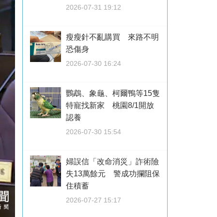
2026-07-31 19:12
瘦瘦針不亂購買 來路不明
恐傷身
2026-07-30 16:24
鸚鵡、象龜、柯爾鴨等15隻
特寵找新家 桃園8/1開放
認養
2026-07-30 15:54
婦誤信「改命消災」詐術險
失13萬餘元 警成功攔阻保
住積蓄
2026-07-27 15:17