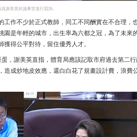
議員謝美英於議事堂進行質詢。
的工作不少於正式教師，同工不同酬實在不合理，
桃園是年輕的城市，出生率為六都之冠，為了未來
師獲得公平對待，留住優秀人才。
巨蛋，謝美英直指，體育局應該記取市府過去第二行
，造成炒地皮效應，還白白花了規畫設計費，浪費