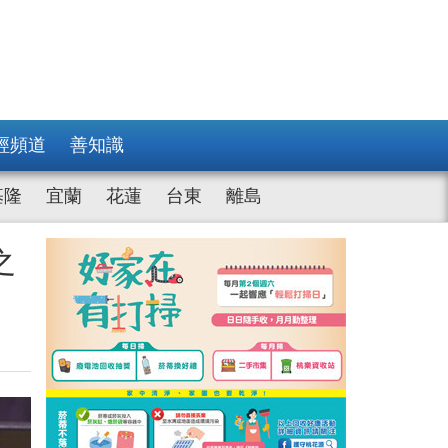
經頻道
善知識
基隆
宜蘭
花蓮
台東
離島
之