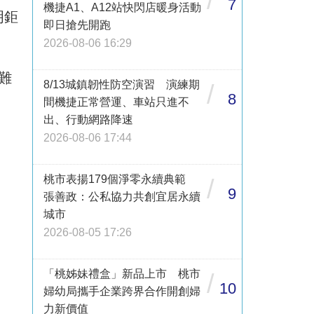
/
7
機捷A1、A12站快閃店暖身活動
明鉅
即日搶先開跑
2026-08-06 16:29
難
8/13城鎮韌性防空演習 演練期
/
8
間機捷正常營運、車站只進不
出、行動網路降速
2026-08-06 17:44
桃市表揚179個淨零永續典範
/
9
張善政：公私協力共創宜居永續
城市
2026-08-05 17:26
「桃姊妹禮盒」新品上市 桃市
/
10
婦幼局攜手企業跨界合作開創婦
力新價值