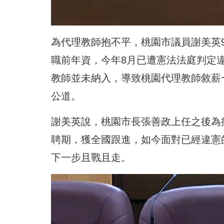
為代理教師抱不平，桃園市議員謝美英
職前年資，今年8月已遭憲法法庭判定
教師並未納入，導致桃園代理教師敘薪
公道。
謝美英說，桃園市長張善政上任之後為
聘期，獲全國跟進，如今面對已經違憲
下一步且戰且走。