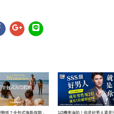
費難抓？全包式海島假期，
1/2機率淪陷！你是好男人還是