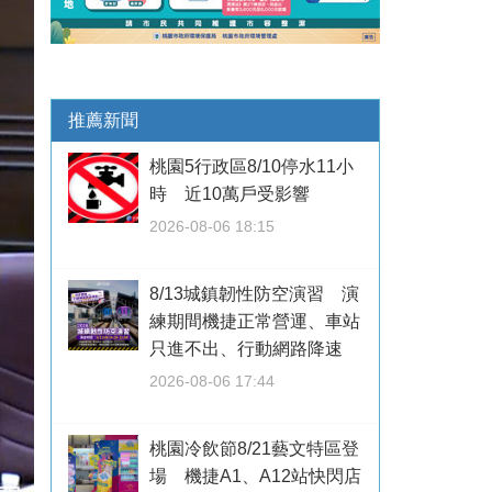
推薦新聞
桃園5行政區8/10停水11小
時 近10萬戶受影響
2026-08-06 18:15
8/13城鎮韌性防空演習 演
練期間機捷正常營運、車站
只進不出、行動網路降速
2026-08-06 17:44
桃園冷飲節8/21藝文特區登
場 機捷A1、A12站快閃店