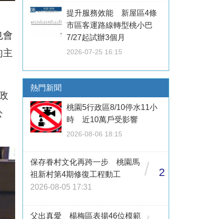
提升服務效能 新屋區4條
市區客運路線轉型桃小巴
也會
7/27起試辦3個月
的主
2026-07-25 16:15
熱門新聞
政
桃園5行政區8/10停水11小
公
時 近10萬戶受影響
2026-08-06 18:15
保存眷村文化再跨一步 桃園馬
/
2
祖新村第4期修復工程動工
2026-08-05 17:31
父出真愛 楊梅區表揚46位模範