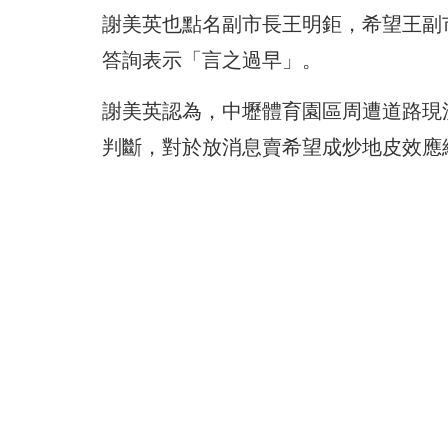
謝美英也點名副市長王明鉅，希望王副
答詢表示「言之過早」。
謝美英認為，中壢體育園區周遭道路現
判斷，對於放消息賣希望成炒地皮效應